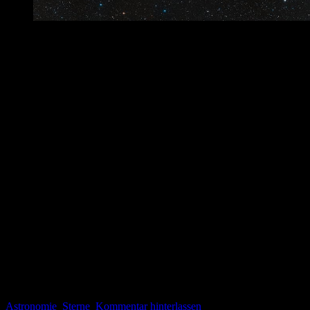
Credit: ESO/Digitized Sky Survey 2. Acknowledgment:
Davide De Martin.
Schon lange habe ich nichts mehr über mein Steckenpferd Astronomie
Auf der Autofahrt gestern Abend konnte ich es gut beobachten. Wir f
des Orion sind momentan nämlich gleich hell, bzw. gleich dunkel. Al
Beteigeuze ist ein Roter Riese der jederzeit in einer Supernova explo
Nun ist der Stern dafür bekannt, der er regelmäßig in seiner Helligke
(Magnitute) und steht auf Platz sechs der hellsten Sterne am Himmel un
zweite Schulterstern Bellatrix mit 1,6 mag. (Je kleiner die Zahl, desto 
Nun wird natürlich spekuliert: Steht eine Supernova kurz bevor? Oder 
ganz andere Umstände zurückzuführen. Man weiß es nicht. Den Beoba
nächsten Tagen und Wochen wieder heller werden sollte, wäre dies ein
Die würde einen spektakulären Anblick bieten: So hell wie der Mond u
dass sich die Gammastrahlung und die Neutronen bis sie hier eintref
Lassen wir uns überraschen. Eine Supernova-Explosion ist ein wichti
die Zusammensetzung der Sterne und können ihre Theorien beweisen
Astronomie
Sterne
Kommentar hinterlassen