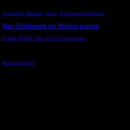
es gewusst.
Astronomie
Blauauge
,
Sterne
Kommentar hinterlassen
Das Triebwerk im Wintergarten
2. März 2020
10. März 2021
Christina Hacker
Auf der Rückreise von Thüringen konnten wir am Sonntag einen Muse
Hermann-Oberth-Museum an.
Hermann Oberth
war ein Raketenwissenschaftler, der unteranderem 
Siebenbürgen geborene Deutsche, verbrachte seinen Lebensabend in F
entstehen konnte. Hier kann man Modelle, Schriften, Geschenke von 
Teil der Ausstellung beschäftigt sich mit der bemannten Raumfahrt
Landekapsel. Der Wintergarten, in dem auch ein echtes Raketentriebwe
Der Herr an der Kasse, Museumsdirektor Karlheinz Rohrwild, gab sic
steckt. Auch die Ausstellung ist für die einfachen Verhältnisse liebe
restauriert, aber kein wirklich passender Ort für eine solche Ausstel
könnte der Stadt Feucht Millionen kosten. Das dem nicht so ist, hat 
Ministerpräsidenten Markus Söder ausgezeichnet, für seine langjähr
Mal sehen, was sich in den nächsten Jahren tut und ob den verantwo