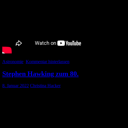
Astronomie
Kommentar hinterlassen
Stephen Hawking zum 80.
8. Januar 2022
Christina Hacker
Heute am 8. Januar hätte Stephen Hawking seinen 80. Geburtstag gefeie
Wir haben inzwischen so gut wie alle Verfilmungen über den Physi
dem Jahreswechsel gesehen. Hier geht es um Hawkings Dissertation un
Cumberbatch gespielt. Der Film wurde bereits 2004 veröffentlicht.
Eine weitere Verfilmung stammt aus dem Jahre 2014. »Die Entdeckun