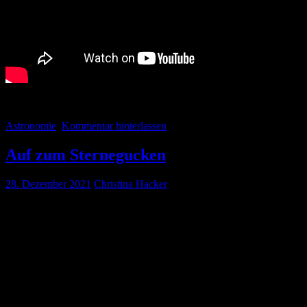
Astronomie
Kommentar hinterlassen
Auf zum Sternegucken
28. Dezember 2021
Christina Hacker
Nachdem wir in diesem Jahr im Sternenpark auf der Winkelmoosalm 
auf einen der angrenzenden Hügel von Waging gefahren.
Da die Gegend relativ wenig besiedelt und durch den See kaum Licht
war gigantisch. Wir waren schier überwältigt vom Anblick der Milchs
man haben.
Mein Mann nahm das wörtlich und schenkte mir zu Weihnachten ein Spi
kein Objekt in 400 Metern Entfernung anpeilen. So steht es erstmal i