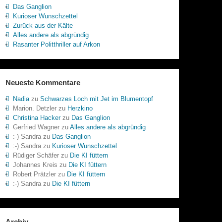
Das Ganglion
Kurioser Wunschzettel
Zurück aus der Kälte
Alles andere als abgründig
Rasanter Politthriller auf Arkon
Neueste Kommentare
Nadia
zu
Schwarzes Loch mit Jet im Blumentopf
Marion. Detzler
zu
Herzkino
Christina Hacker
zu
Das Ganglion
Gerfried Wagner
zu
Alles andere als abgründig
:-) Sandra
zu
Das Ganglion
:-) Sandra
zu
Kurioser Wunschzettel
Rüdiger Schäfer
zu
Die KI füttern
Johannes Kreis
zu
Die KI füttern
Robert Prätzler
zu
Die KI füttern
:-) Sandra
zu
Die KI füttern
Archiv