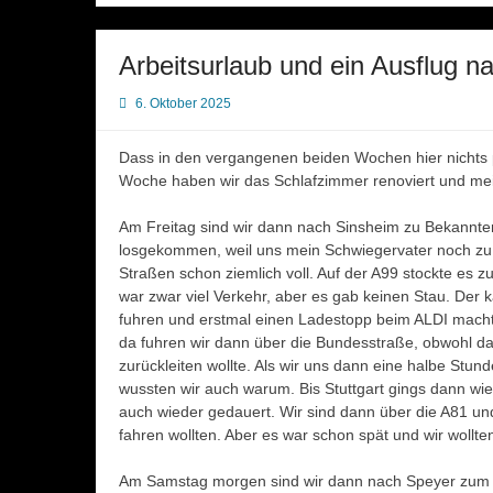
Arbeitsurlaub und ein Ausflug n
6. Oktober 2025
Dass in den vergangenen beiden Wochen hier nichts pa
Woche haben wir das Schlafzimmer renoviert und mei
Am Freitag sind wir dann nach Sinsheim zu Bekannten
losgekommen, weil uns mein Schwiegervater noch zu
Straßen schon ziemlich voll. Auf der A99 stockte es 
war zwar viel Verkehr, aber es gab keinen Stau. Der
fuhren und erstmal einen Ladestopp beim ALDI macht
da fuhren wir dann über die Bundesstraße, obwohl da
zurückleiten wollte. Als wir uns dann eine halbe Stun
wussten wir auch warum. Bis Stuttgart gings dann wied
auch wieder gedauert. Wir sind dann über die A81 und
fahren wollten. Aber es war schon spät und wir wollte
Am Samstag morgen sind wir dann nach Speyer zum S