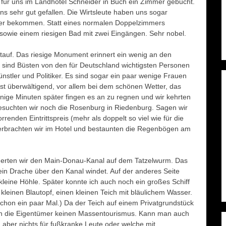
für uns im Landhotel Schneider in Buch ein Zimmer gebucht.
s sehr gut gefallen. Die Wirtsleute haben uns sogar
mer bekommen. Statt eines normalen Doppelzimmers
sowie einem riesigen Bad mit zwei Eingängen. Sehr nobel.
stauf. Das riesige Monument erinnert ein wenig an den
n sind Büsten von den für Deutschland wichtigsten Personen
nstler und Politiker. Es sind sogar ein paar wenige Frauen
ist überwältigend, vor allem bei dem schönen Wetter, das
ige Minuten später fingen es an zu regnen und wir kehrten
besuchten wir noch die Rosenburg in Riedenburg. Sagen wir
enden Eintrittspreis (mehr als doppelt so viel wie für die
erbrachten wir im Hotel und bestaunten die Regenbögen am
erten wir den Main-Donau-Kanal auf dem Tatzelwurm. Das
 ein Drache über den Kanal windet. Auf der anderes Seite
kleine Höhle. Später konnte ich auch noch ein großes Schiff
kleinen Blautopf, einen kleinen Teich mit bläulichem Wasser.
schon ein paar Mal.) Da der Teich auf einem Privatgrundstück
hten die Eigentümer keinen Massentourismus. Kann man auch
, aber nichts für fußkranke Leute oder welche mit