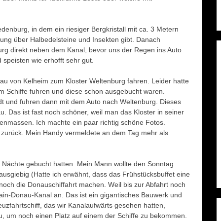
enburg, in dem ein riesiger Bergkristall mit ca. 3 Metern
ung über Halbedelsteine und Insekten gibt. Danach
urg direkt neben dem Kanal, bevor uns der Regen ins Auto
 speisten wie erhofft sehr gut.
nau von Kelheim zum Kloster Weltenburg fahren. Leider hatte
 Schiffe fuhren und diese schon ausgebucht waren.
dt und fuhren dann mit dem Auto nach Weltenburg. Dieses
. Das ist fast noch schöner, weil man das Kloster in seiner
enmassen. Ich machte ein paar richtig schöne Fotos.
to zurück. Mein Handy vermeldete an dem Tag mehr als
 Nächte gebucht hatten. Mein Mann wollte den Sonntag
ausgiebig (Hatte ich erwähnt, dass das Frühstücksbuffet eine
t noch die Donauschiffahrt machen. Weil bis zur Abfahrt noch
ain-Donau-Kanal an. Das ist ein gigantisches Bauwerk und
euzfahrtschiff, das wir Kanalaufwärts gesehen hatten,
u, um noch einen Platz auf einem der Schiffe zu bekommen.