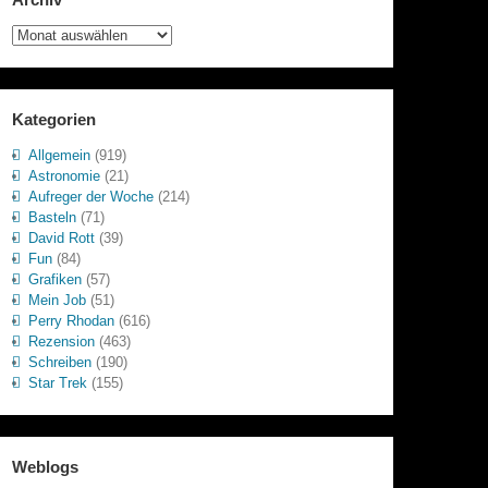
Archiv
Kategorien
Allgemein
(919)
Astronomie
(21)
Aufreger der Woche
(214)
Basteln
(71)
David Rott
(39)
Fun
(84)
Grafiken
(57)
Mein Job
(51)
Perry Rhodan
(616)
Rezension
(463)
Schreiben
(190)
Star Trek
(155)
Weblogs