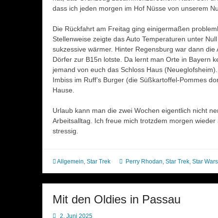
dass ich jeden morgen im Hof Nüsse von unserem N
Die Rückfahrt am Freitag ging einigermaßen problemlo
Stellenweise zeigte das Auto Temperaturen unter Nu
sukzessive wärmer. Hinter Regensburg war dann die A
Dörfer zur B15n lotste. Da lernt man Orte in Bayer
jemand von euch das Schloss Haus (Neueglofsheim)
Imbiss im Ruff’s Burger (die Süßkartoffel-Pommes dor
Hause.
Urlaub kann man die zwei Wochen eigentlich nicht n
Arbeitsalltag. Ich freue mich trotzdem morgen wieder 
stressig.
Allgemein
,
Star Trek
Perry Rhodan
,
Star Trek
,
Star Wars
Mit den Oldies in Passau
2. Juni 2025