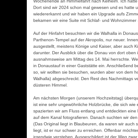
Wochenende an Himmelfahrt nach Kelheim. Ich hatte 
Dort sind wir 2024 schon mal gewesen und es hatte un
wiedererkannt und wir haben ein Upgrade aufs Zim
bekamen wir eine Suite mit Schlaf- und Wohnzimmer 
Auf der Hinfahrt besuchten wir die Walhalla in Donau
Parthenon-Tempel auf der Akropolis, nur neuer. Inne
ausgestellt, meistens Könige und Kaiser, aber auch Kü
darunter. Der Ausblick über die Donau von dort oben 
ausnahmsweise am Mittag des 14. Mai herrschte. Wen
in Donaustauf in einer Gaststätte ein. Anschließend 
so, wir wollten sie besuchen, wurden aber von dem horr
Walhalla) abgeschreckt. Den Rest des Nachmittags v
düsteren Himmel.
Am nächsten Morgen (unserem Hochzeitstag) überqu
ist eine sehr ungewöhnliche Holzbrücke, die sich wie
spazierten wir am Fluss entlang und entdeckten eine 
auf dem Kanal fotografieren. Danach suchten wir den 
(Das Original liegt in Blaubeuren, da waren wir auch 
liegt, ist er nur schwer zu erreichen. Offenbar möc
irgendwie verstehen. Ausgeschildert ist der Weg zwar