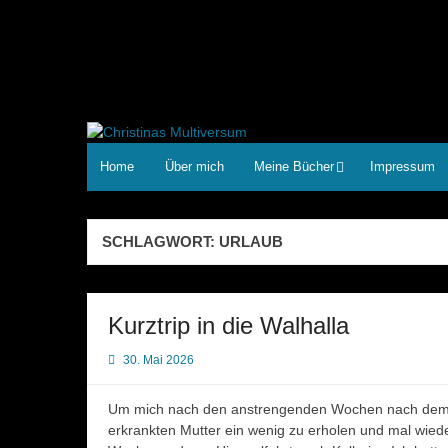
Zum
Inhalt
springen
Home
Über mich
Meine Bücher
Impressum
SCHLAGWORT:
URLAUB
Kurztrip in die Walhalla
30. Mai 2026
Um mich nach den anstrengenden Wochen nach dem 
erkrankten Mutter ein wenig zu erholen und mal wied