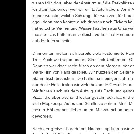
waren früh dort, aber der Ansturm auf die Parkplätz
wir dann kostenlos, weil wir ein E-Auto haben. Vorm
keiner wusste, welche Schlange für was war, für Leut
egal, denn man konnte auch drinnen noch Tickets kau
hatte. Echte Waffen und Wasserflaschen aus Glas wa
musste. Das hätte man vielleicht vorher mal kommuni
auf der Internetseite.
Drinnen tummelten sich bereits viele kostümierte Fa
Trek. Auch wir trugen unsere Star Trek-Uniformen. O
Denn es war doch recht frisch an dem Morgen. Vor d
Wars-Film von Fans gespielt. Wir nutzten den Seite
Stammtisch besuchen. Die halten seit einigen Jahr
durch die Halle trafen wir viele bekannte Gesichter 
Wir fuhren auch mit dem Aufzug aufs Dach und genos
Pizza, die überraschend lecker geschmeckt hat und s
viele Flugzeuge, Autos und Schiffe zu sehen. Mein Ma
meiner Höhenangst lieber unten. Mir war schon beim 
geworden.
Nach der großen Parade am Nachmittag fuhren wir wi