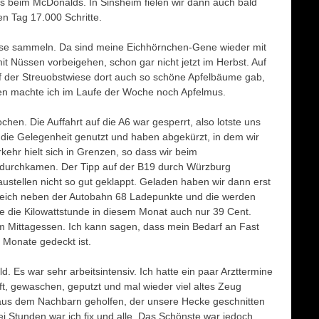
s beim McDonalds. In Sinsheim fielen wir dann auch bald
n Tag 17.000 Schritte.
sse sammeln. Da sind meine Eichhörnchen-Gene wieder mit
 Nüssen vorbeigehen, schon gar nicht jetzt im Herbst. Auf
uf der Streuobstwiese dort auch so schöne Apfelbäume gab,
en machte ich im Laufe der Woche noch Apfelmus.
hen. Die Auffahrt auf die A6 war gesperrt, also lotste uns
 die Gelegenheit genutzt und haben abgekürzt, in dem wir
kehr hielt sich in Grenzen, so dass wir beim
 durchkamen. Der Tipp auf der B19 durch Würzburg
stellen nicht so gut geklappt. Geladen haben wir dann erst
gleich neben der Autobahn 68 Ladepunkte und die werden
 die Kilowattstunde in diesem Monat auch nur 39 Cent.
 Mittagessen. Ich kann sagen, dass mein Bedarf an Fast
 Monate gedeckt ist.
. Es war sehr arbeitsintensiv. Ich hatte ein paar Arzttermine
t, gewaschen, geputzt und mal wieder viel altes Zeug
us dem Nachbarn geholfen, der unsere Hecke geschnitten
Stunden war ich fix und alle. Das Schönste war jedoch,