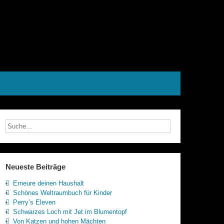
Neueste Beiträge
Erneure deinen Haushalt
Schönes Weltraumbuch für Kinder
Perry’s Eleven
Schwarzes Loch mit Jet im Blumentopf
Von Katzen und hohen Mächten