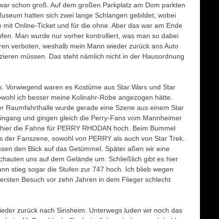
e war schon groß. Auf dem großen Parkplatz am Dom parkten
 Museum hatten sich zwei lange Schlangen gebildet, wobei
e mit Online-Ticket und für die ohne. Aber das war am Ende
fen. Man wurde nur vorher kontrolliert, was man so dabei
ren verboten, weshalb mein Mann wieder zurück ans Auto
zieren müssen. Das steht nämlich nicht in der Hausordnung
ns. Vorwiegend waren es Kostüme aus Star Wars und Star
bwohl ich besser meine Kolinahr-Robe angezogen hätte.
er Raumfahrthalle wurde gerade eine Szene aus einem Star
neingang und gingen gleich die Perry-Fans vom Mannheimer
en hier die Fahne für PERRY RHODAN hoch. Beim Bummel
aus der Fanszene, sowohl von PERRY als auch von Star Trek.
sen den Blick auf das Getümmel. Später aßen wir eine
chauten uns auf dem Gelände um. Schließlich gibt es hier
nn stieg sogar die Stufen zur 747 hoch. Ich blieb wegen
ersten Besuch vor zehn Jahren in dem Flieger schlecht
eder zurück nach Sinsheim. Unterwegs luden wir noch das