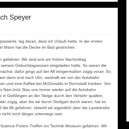
ach Speyer
ssierte, lag daran, dass ich Urlaub hatte. In der ersten
n Mann hat die Decke im Bad gestrichen.
 gefahren. Wir sind erst am frühen Nachmittag
 seinem Geburtstagsessen eingeladen hatte. So waren die
zunächst, dafür gings auf der A8 einigermaßen zügig voran. Es
 kam dann erst nach Ulm, weshalb wir von der Autobahn
en und eine Kaffee bei McDonalds in Dornstadt tranken. Von
s Navi trotz Stau uns immer wieder auf die Autobahn
de in Geißlingen an der Steige durch den Verkehr quälten,
er zügig, aber bis wir durch Stuttgart durch waren, hat es
 die A6 gefahren, obwohl wir eigentlich über die Landstraße
n nicht noch länger unterwegs sein.
cience-Fiction-Treffen ins Technik-Museum gefahren. Wir