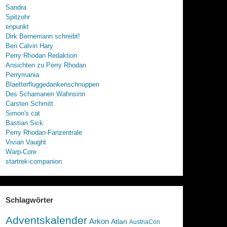
Sandra
Spitzohr
enpunkt
Dirk Bernemann schreibt!
Ben Calvin Hary
Perry Rhodan Redaktion
Ansichten zu Perry Rhodan
Perrymania
Blaetterfluggedankenschnuppen
Des Schamanen Wahnsinn
Carsten Schmitt
Simon's cat
Bastian Sick
Perry Rhodan-Fanzentrale
Vivian Vaught
Warp-Core
startrek-companion
Schlagwörter
Adventskalender
Arkon
Atlan
AustriaCon