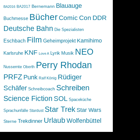
Blauauge
Bernemann
BA2017
BA2016
Bücher
Comic
Con
DDR
Buchmesse
Deutsche Bahn
Die Spezialisten
Film
Kamihimo
Eschbach
Geheimprojekt
NEO
KNF
Karlsruhe
Lyrik
Musik
Love A
Perry Rhodan
Nussernte
Oberth
PRFZ
Rüdiger
Punk
Ralf König
Schreiben
Schäfer
Schreibcoach
Science Fiction
SOL
Spaceküche
Star Trek
Star Wars
Sprachunfälle
Stardust
Urlaub
Wolfenbüttel
Trekdinner
Sterne