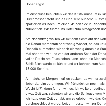
Höhenangst.
Im Anschluss besuchten wir das Kristallmuseum in Ried
Durchmesser steht und es eine sehr hübsche Ausstell
spazierten wir noch um einen kleinen See in Riedenb
zurücktrieb. Wir fuhren ins Hotel zum Mittagessen und
Am Nachmittag wollten wir mit dem Schiff auf der Do
die Donau momentan sehr wenig Wasser, so das kaum
Deshalb bummelten wir noch ein wenig durch die Sta
Mal näherten wir uns von der anderen Seite der Donau
vollen Pracht am Fluss sehen kann, ohne die Mensch
Schließlich wurde es kühler und wir kehrten zum Au
15.000 Schritte.
Am nächsten Morgen hieß es packen, da wir nur zwei
lieber daheim verbringen. Wir frühstückten nochmals 
Wucht ist?), dann fuhren wir los. Ich wollte unbeding
etwas Zeit war, schauten wir uns die Schleuse vom M
ich hätte gern Zeit gehabt, um zu erleben, wie das Kr
durchgeschleust wurde. Leider mussten wir zur Dona