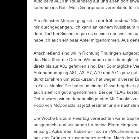
Auto beim ALDI in Rauenberg auf und aßen dort etwa
todmüde ins Bett. Mein Smartphone vermeldete für de
Am nächsten Morgen ging ich in der früh erstmal Nü
mir durchgegangen. Ich kann an keinem Nussbaum mit
dem Dorf bei Sinsheim gab es so viele und weil es a
habe ich auch ein paar Äpfel mitgenommen. Aus den
Anschließend sind wir in Richtung Thüringen aufgebroc
das Navi über die Dörfer. Wir haben aber dann gleich
direkt bis zur A81 gefahren sind. Der Sonntägliche Ver
Autobahnhopping A81, A3, A7, A70 und A71 ganz gut
durchzufahren um abzukürzen, hat wegen diverser Bau
in Zella-Mehlis. Die haben in einem Gewerbegebiet 
auch ziemlich gut angenommen. Bei der TEAG kostete
Dafür waren wir im danebenliegenden McDonalds zum
Food von McDonalds ist jetzt erstmal für die nächsten
Die Woche bis zum Feiertag verbrachten wir in Saalfeld
ausgemacht und wir haben für meine Eltern eingekauf
entsorgt. Außerdem haben wir noch im Wochenendha
hat, das Grünzeug zusammenzurechen. Nach den drei 