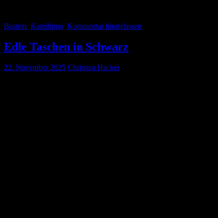
Basteln
Kamihimo
Kommentar hinterlassen
Edle Taschen in Schwarz
22. November 2025
Christina Hacker
Nachdem ich nun keine Taschen mehr auf Vorrat habe, musste ich ran 
gemacht hatte, nur halt in schwarz. Die ging relativ zügig und probl
sie mir fast aus den Händen gerissen. Jedenfalls habe ich das gute Stü
Weil ich so viel Material von der Clutch übrig hatte, habe ich mir e
einer Tasche, dann weiß ich genau, wie man sie herstellt. Es gibt in
Inspirationen. Meist variiere ich die Muster dann, wähle eine andere
Bei der Tasche war es ähnlich. Hier habe ich die Form etwas angepass
Das kniffligste war der Deckel. Da mussten die Stränge genau aneina