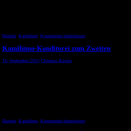
dazu. Und weil ich mir für die Clutch diverse Verschlüsse bestellt ha
Ich finde, sie schaut richtig gut aus.
Basteln
Kamihimo
Kommentar hinterlassen
Kamihimo-Konditorei zum Zweiten
16. September 2025
Christina Hacker
Ich habe wieder Törtchen gebastelt – ich habe ja sonst nichts bessere
Aber ich empfinde diese Tätigkeit nunmal als äußerst befriedigend, o
inzwischen herausgefunden habe, wie man Miniatur-OREO-Kekse a
Ganz großer Vorteil der Minuaturtörtchen: Beim Basteln leert sich me
zu präsentieren.
Basteln
Kamihimo
Kommentar hinterlassen