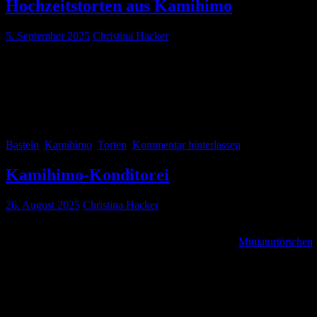
Hochzeitstorten aus Kamihimo
5. September 2025
Christina Hacker
Während ich die Törtchen gemacht habe, kam mir die Idee einer mehrs
konnte. Zudem lagen jetzt schon seit Jahren kleine Fimo-Röschen herum
Schaut zum Anbeißen aus, nicht wahr.
Basteln
Kamihimo
,
Torten
Kommentar hinterlassen
Kamihimo-Konditorei
26. August 2025
Christina Hacker
Ich bin ganz aus dem Häuschen. Ich hatte nämlich eine grandiose Ide
auch diesen Blog. Ich habe nämlich mein Faible für
Miniaturtörtchen
gezeigt habe, hätten sie sie mir beinahe aus den Händen gerissen. Aber
und Grundmaterial habe ich auch noch genug.
Da bestätigt sich mal wieder, dass man nichts wegwerfen sollte, weil
Die habe ich als Grundlage genommen und mit Kamihimo umwickelt. D
Deckel mit Kamihimo bekleben sowie die Seite der unteren Dosenhälfte