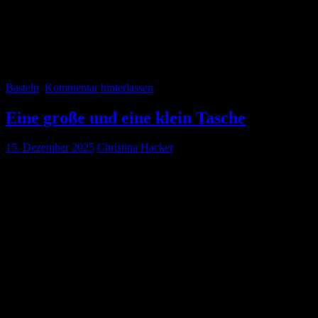
Ich wünsche allen Lesern meines Blogs ein frohes Osterfest bei schön
In diesem Jahr habe ich die Zweige für unseren Osterstrauch selbst ge
Basteln
Kommentar hinterlassen
Eine große und eine klein Tasche
15. Dezember 2025
Christina Hacker
Neues von der Kamihimo-Front: Ich war nicht untätig und habe zwei 
In die große Tasche habe ich einiges an Arbeit investiert. Der Grund
Weil das alles sehr eng und fest geflochten wurde, gingen die Streif
ausgefallen. Für die Henkel habe ich auf Leder genommen. Ich hätte 
besser betont.
Die kleine Tasche habe ich an einem Tag gemacht. Die geht sehr einfac
aus Kamihimo. Wer genau hinguckt, kann erahnen, dass das Band die am
Kamihimobandes in Japan nicht voraussehen. Ich hatte das Band auch
Hier noch ein paar weitere Fotos von den beiden Taschen: