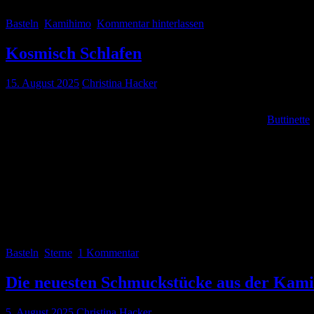
Basteln
Kamihimo
Kommentar hinterlassen
Kosmisch Schlafen
15. August 2025
Christina Hacker
Haltet mich für verrückt – ich habe Bettwäsche genäht. Ich weiß, es g
Aber … nun kommt‘s … ich habe so einen tollen Stoff bei
Buttinette
Man mag gar nicht glauben, wieviel Stoff in so einen Bettbezug und 
prüfen, ob der Stoff dafür geeignet ist, weshalb ich erstmal nur ein 
einfacher geht. Zumal ich da gleich meine neue Druckknopfzange aus
Was ich unterschätzt habe, ist der Platz, den man zum zuschneiden s
in unserem großen Wohnzimmer in Waging zurechtgeschnitten. Das ging
Jedenfalls habe ich heute unsere Betten damit bezogen und bin bege
Basteln
Sterne
1 Kommentar
Die neuesten Schmuckstücke aus der Kam
5. August 2025
Christina Hacker