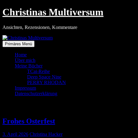
Zum
Christinas Multiversum
Inhalt
springen
Ansichten, Rezensionen, Kommentare
Primäres Menü
Home
Über mich
Meine Bücher
TCai-Reihe
Deep Space Nine
PERRY RHODAN
Impressum
Datenschutzerklärung
Kategorie:
Basteln
Frohes Osterfest
3. April 2026
Christina Hacker