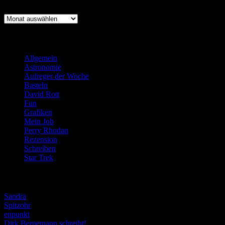
Archiv
Kategorien
Allgemein
(919)
Astronomie
(21)
Aufreger der Woche
(214)
Basteln
(71)
David Rott
(39)
Fun
(84)
Grafiken
(57)
Mein Job
(51)
Perry Rhodan
(616)
Rezension
(463)
Schreiben
(190)
Star Trek
(155)
Weblogs
Sandra
Spitzohr
enpunkt
Dirk Bernemann schreibt!