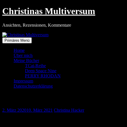
Zum
Christinas Multiversum
Inhalt
springen
Ansichten, Rezensionen, Kommentare
Primäres Menü
Home
Über mich
Meine Bücher
TCai-Reihe
Deep Space Nine
PERRY RHODAN
Impressum
Datenschutzerklärung
Das Triebwerk im Wintergarten
2. März 2020
10. März 2021
Christina Hacker
Auf der Rückreise von Thüringen konnten wir am Sonntag einen
Museumsbesuch realisieren, den wir uns schon seit Jahren