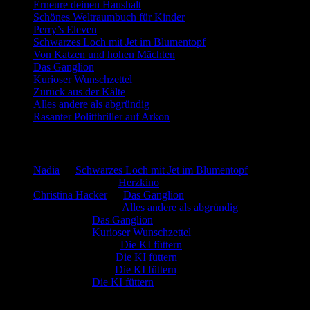
Erneure deinen Haushalt
Schönes Weltraumbuch für Kinder
Perry’s Eleven
Schwarzes Loch mit Jet im Blumentopf
Von Katzen und hohen Mächten
Das Ganglion
Kurioser Wunschzettel
Zurück aus der Kälte
Alles andere als abgründig
Rasanter Politthriller auf Arkon
Neueste Kommentare
Nadia
zu
Schwarzes Loch mit Jet im Blumentopf
Marion. Detzler
zu
Herzkino
Christina Hacker
zu
Das Ganglion
Gerfried Wagner
zu
Alles andere als abgründig
:-) Sandra
zu
Das Ganglion
:-) Sandra
zu
Kurioser Wunschzettel
Rüdiger Schäfer
zu
Die KI füttern
Johannes Kreis
zu
Die KI füttern
Robert Prätzler
zu
Die KI füttern
:-) Sandra
zu
Die KI füttern
Archiv