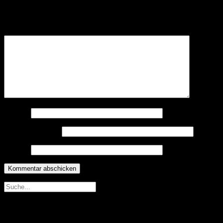
Deine E-Mail-Adresse wird nicht veröffentlicht.
Erforderliche
Felder sind mit
*
markiert
Kommentar
*
Name
*
E-Mail-Adresse
*
Website
Neueste Beiträge