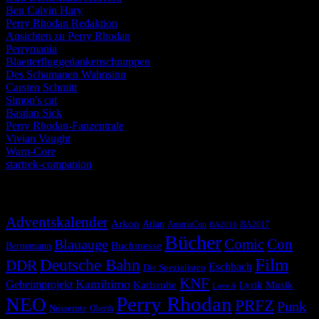
Ben Calvin Hary
Perry Rhodan Redaktion
Ansichten zu Perry Rhodan
Perrymania
Blaetterfluggedankenschnuppen
Des Schamanen Wahnsinn
Carsten Schmitt
Simon's cat
Bastian Sick
Perry Rhodan-Fanzentrale
Vivian Vaught
Warp-Core
startrek-companion
Schlagwörter
Adventskalender
Arkon
Atlan
AustriaCon
BA2017
BA2016
Bücher
Comic
Con
Blauauge
Buchmesse
Bernemann
Film
Deutsche Bahn
DDR
Eschbach
Die Spezialisten
KNF
Kamihimo
Geheimprojekt
Karlsruhe
Lyrik
Musik
Love A
Perry Rhodan
NEO
PRFZ
Punk
Nussernte
Oberth