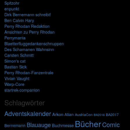
Spitzohr
enpunkt
Dirk Bernemann schreibt!
Ben Calvin Hary
Perry Rhodan Redaktion
Ansichten zu Perry Rhodan
Perrymania
Blaetterfluggedankenschnuppen
Des Schamanen Wahnsinn
Carsten Schmitt
Simon's cat
Bastian Sick
Perry Rhodan-Fanzentrale
Vivian Vaught
Warp-Core
startrek-companion
Schlagwörter
Adventskalender
Arkon
Atlan
AustriaCon
BA2017
BA2016
Bücher
Comic
Blauauge
Buchmesse
Bernemann