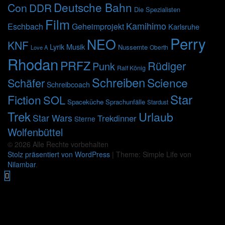
Deutsche Bahn
Con
DDR
Die Spezialisten
Film
Kamihimo
Eschbach
Geheimprojekt
Karlsruhe
Perry
NEO
KNF
Lyrik
Musik
Nussernte
Oberth
Love A
Rhodan
PRFZ
Rüdiger
Punk
Ralf König
Schreiben
Science
Schäfer
Schreibcoach
Star
Fiction
SOL
Spaceküche
Sprachunfälle
Stardust
Trek
Urlaub
Star Wars
Trekdinner
Sterne
Wolfenbüttel
© 2026 Alle Rechte vorbehalten
Stolz präsentiert von WordPress
|
Theme: Simple Life von
Nilambar
.
Nach
oben