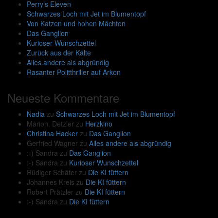
Perry’s Eleven
Schwarzes Loch mit Jet im Blumentopf
Von Katzen und hohen Mächten
Das Ganglion
Kurioser Wunschzettel
Zurück aus der Kälte
Alles andere als abgründig
Rasanter Politthriller auf Arkon
Neueste Kommentare
Nadia
zu
Schwarzes Loch mit Jet im Blumentopf
Marion. Detzler
zu
Herzkino
Christina Hacker
zu
Das Ganglion
Gerfried Wagner
zu
Alles andere als abgründig
:-) Sandra
zu
Das Ganglion
:-) Sandra
zu
Kurioser Wunschzettel
Rüdiger Schäfer
zu
Die KI füttern
Johannes Kreis
zu
Die KI füttern
Robert Prätzler
zu
Die KI füttern
:-) Sandra
zu
Die KI füttern