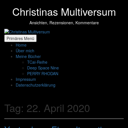
Zum
Christinas Multiversum
Inhalt
springen
Ansichten, Rezensionen, Kommentare
Primäres Menü
Home
Über mich
Meine Bücher
TCai-Reihe
Deep Space Nine
PERRY RHODAN
Impressum
Datenschutzerklärung
Tag:
22. April 2020