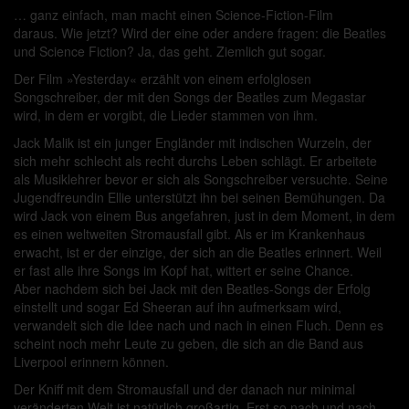
… ganz einfach, man macht einen Science-Fiction-Film
daraus. Wie jetzt? Wird der eine oder andere fragen: die Beatles
und Science Fiction? Ja, das geht. Ziemlich gut sogar.
Der Film »Yesterday« erzählt von einem erfolglosen
Songschreiber, der mit den Songs der Beatles zum Megastar
wird, in dem er vorgibt, die Lieder stammen von ihm.
Jack Malik ist ein junger Engländer mit indischen Wurzeln, der
sich mehr schlecht als recht durchs Leben schlägt. Er arbeitete
als Musiklehrer bevor er sich als Songschreiber versuchte. Seine
Jugendfreundin Ellie unterstützt ihn bei seinen Bemühungen. Da
wird Jack von einem Bus angefahren, just in dem Moment, in dem
es einen weltweiten Stromausfall gibt. Als er im Krankenhaus
erwacht, ist er der einzige, der sich an die Beatles erinnert. Weil
er fast alle ihre Songs im Kopf hat, wittert er seine Chance.
Aber nachdem sich bei Jack mit den Beatles-Songs der Erfolg
einstellt und sogar Ed Sheeran auf ihn aufmerksam wird,
verwandelt sich die Idee nach und nach in einen Fluch. Denn es
scheint noch mehr Leute zu geben, die sich an die Band aus
Liverpool erinnern können.
Der Kniff mit dem Stromausfall und der danach nur minimal
veränderten Welt ist natürlich großartig. Erst so nach und nach