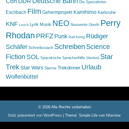
Deutsche Bahn
Con
DDR
Die Spezialisten
Film
Kamihimo
Eschbach
Geheimprojekt
Karlsruhe
Perry
NEO
KNF
Lyrik
Musik
Nussernte
Oberth
Love A
Rhodan
PRFZ
Rüdiger
Punk
Ralf König
Schreiben
Science
Schäfer
Schreibcoach
Star
Fiction
SOL
Spaceküche
Sprachunfälle
Stardust
Trek
Urlaub
Star Wars
Trekdinner
Sterne
Wolfenbüttel
© 2026 Alle Rechte vorbehalten
Stolz präsentiert von WordPress
|
Theme: Simple Life von
Nilambar
.