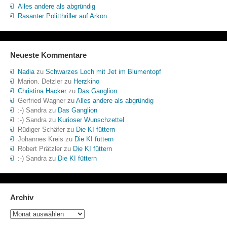
Alles andere als abgründig
Rasanter Politthriller auf Arkon
Neueste Kommentare
Nadia
zu
Schwarzes Loch mit Jet im Blumentopf
Marion. Detzler
zu
Herzkino
Christina Hacker
zu
Das Ganglion
Gerfried Wagner
zu
Alles andere als abgründig
:-) Sandra
zu
Das Ganglion
:-) Sandra
zu
Kurioser Wunschzettel
Rüdiger Schäfer
zu
Die KI füttern
Johannes Kreis
zu
Die KI füttern
Robert Prätzler
zu
Die KI füttern
:-) Sandra
zu
Die KI füttern
Archiv
Archiv