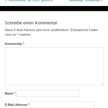
Beitragsnavigation
Handwerker für Loch gesucht
Saalfelder Solidarität
Schreibe einen Kommentar
Deine E-Mail-Adresse wird nicht veröffentlicht.
Erforderliche Felder
sind mit
*
markiert
Kommentar
*
Name
*
E-Mail-Adresse
*