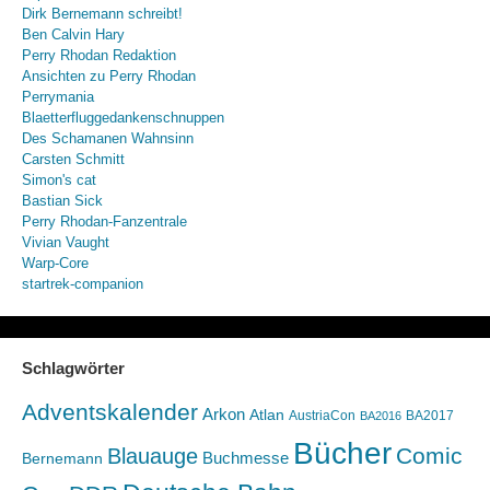
Dirk Bernemann schreibt!
Ben Calvin Hary
Perry Rhodan Redaktion
Ansichten zu Perry Rhodan
Perrymania
Blaetterfluggedankenschnuppen
Des Schamanen Wahnsinn
Carsten Schmitt
Simon's cat
Bastian Sick
Perry Rhodan-Fanzentrale
Vivian Vaught
Warp-Core
startrek-companion
Schlagwörter
Adventskalender
Arkon
Atlan
AustriaCon
BA2017
BA2016
Bücher
Comic
Blauauge
Buchmesse
Bernemann