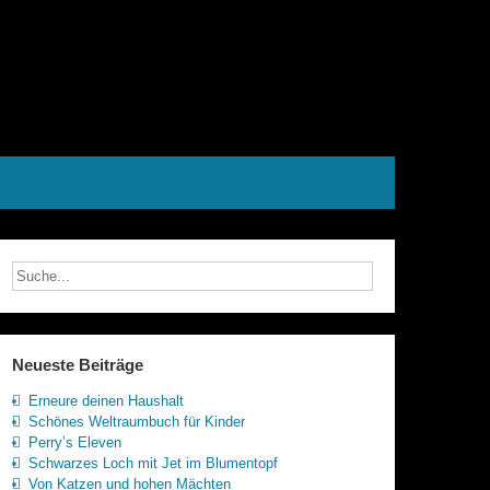
Neueste Beiträge
Erneure deinen Haushalt
Schönes Weltraumbuch für Kinder
Perry’s Eleven
Schwarzes Loch mit Jet im Blumentopf
Von Katzen und hohen Mächten