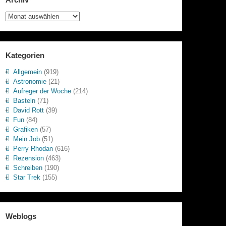
Archiv
Kategorien
Allgemein
(919)
Astronomie
(21)
Aufreger der Woche
(214)
Basteln
(71)
David Rott
(39)
Fun
(84)
Grafiken
(57)
Mein Job
(51)
Perry Rhodan
(616)
Rezension
(463)
Schreiben
(190)
Star Trek
(155)
Weblogs