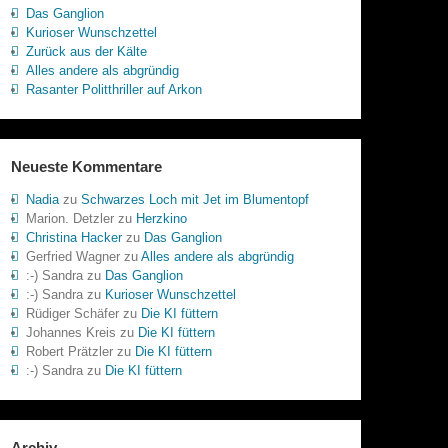
Das Ganglion
Kurioser Wunschzettel
Zurück aus der Kälte
Alles andere als abgründig
Rasanter Politthriller auf Arkon
Neueste Kommentare
Nadia
zu
Schwarzes Loch mit Jet im Blumentopf
Marion. Detzler
zu
Herzkino
Christina Hacker
zu
Das Ganglion
Gerfried Wagner
zu
Alles andere als abgründig
:-) Sandra
zu
Das Ganglion
:-) Sandra
zu
Kurioser Wunschzettel
Rüdiger Schäfer
zu
Die KI füttern
Johannes Kreis
zu
Die KI füttern
Robert Prätzler
zu
Die KI füttern
:-) Sandra
zu
Die KI füttern
Archiv