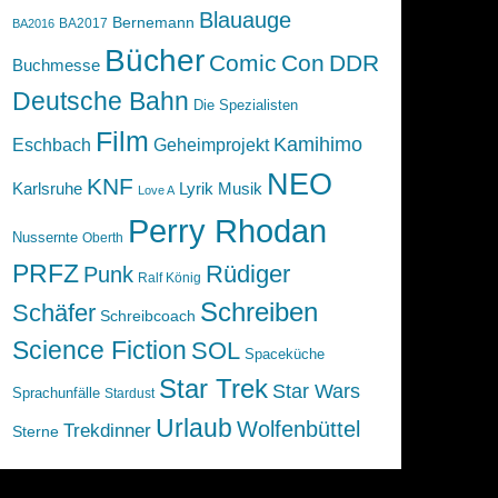
Blauauge
Bernemann
BA2017
BA2016
Bücher
Comic
Con
DDR
Buchmesse
Deutsche Bahn
Die Spezialisten
Film
Kamihimo
Eschbach
Geheimprojekt
NEO
KNF
Karlsruhe
Lyrik
Musik
Love A
Perry Rhodan
Nussernte
Oberth
PRFZ
Rüdiger
Punk
Ralf König
Schreiben
Schäfer
Schreibcoach
Science Fiction
SOL
Spaceküche
Star Trek
Star Wars
Sprachunfälle
Stardust
Urlaub
Wolfenbüttel
Trekdinner
Sterne