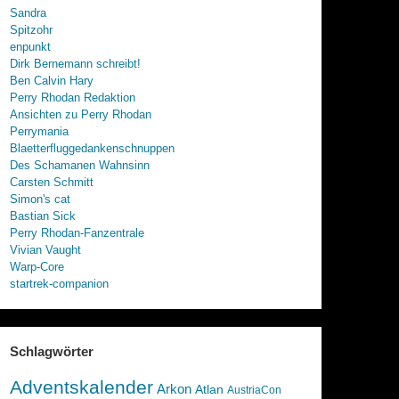
Sandra
Spitzohr
enpunkt
Dirk Bernemann schreibt!
Ben Calvin Hary
Perry Rhodan Redaktion
Ansichten zu Perry Rhodan
Perrymania
Blaetterfluggedankenschnuppen
Des Schamanen Wahnsinn
Carsten Schmitt
Simon's cat
Bastian Sick
Perry Rhodan-Fanzentrale
Vivian Vaught
Warp-Core
startrek-companion
Schlagwörter
Adventskalender
Arkon
Atlan
AustriaCon