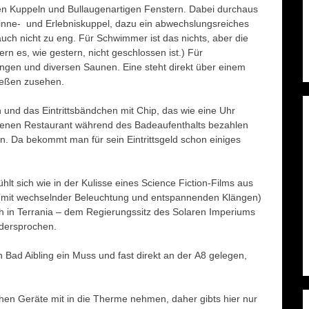
 den Kuppeln und Bullaugenartigen Fenstern. Dabei durchaus
, Sinne- und Erlebniskuppel, dazu ein abwechslungsreiches
auch nicht zu eng. Für Schwimmer ist das nichts, aber die
 es, wie gestern, nicht geschlossen ist.) Für
gen und diversen Saunen. Eine steht direkt über einem
ießen zusehen.
 und das Eintrittsbändchen mit Chip, das wie eine Uhr
enen Restaurant während des Badeaufenthalts bezahlen
. Da bekommt man für sein Eintrittsgeld schon einiges
hlt sich wie in der Kulisse eines Science Fiction-Films aus
l (mit wechselnder Beleuchtung und entspannenden Klängen)
h in Terrania – dem Regierungssitz des Solaren Imperiums
idersprochen.
 Bad Aibling ein Muss und fast direkt an der A8 gelegen,
hen Geräte mit in die Therme nehmen, daher gibts hier nur