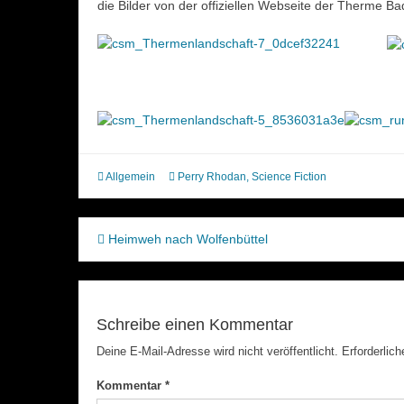
die Bilder von der offiziellen Webseite der Therme Bad
Allgemein
Perry Rhodan
,
Science Fiction
Beitragsnavigation
Heimweh nach Wolfenbüttel
Schreibe einen Kommentar
Deine E-Mail-Adresse wird nicht veröffentlicht.
Erforderlich
Kommentar
*