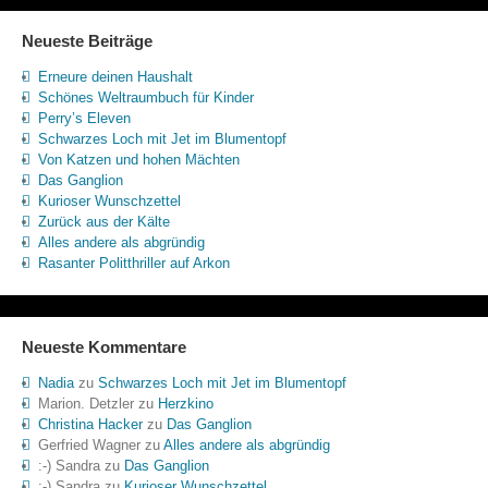
Neueste Beiträge
Erneure deinen Haushalt
Schönes Weltraumbuch für Kinder
Perry’s Eleven
Schwarzes Loch mit Jet im Blumentopf
Von Katzen und hohen Mächten
Das Ganglion
Kurioser Wunschzettel
Zurück aus der Kälte
Alles andere als abgründig
Rasanter Politthriller auf Arkon
Neueste Kommentare
Nadia
zu
Schwarzes Loch mit Jet im Blumentopf
Marion. Detzler
zu
Herzkino
Christina Hacker
zu
Das Ganglion
Gerfried Wagner
zu
Alles andere als abgründig
:-) Sandra
zu
Das Ganglion
:-) Sandra
zu
Kurioser Wunschzettel