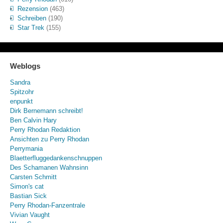
Rezension
(463)
Schreiben
(190)
Star Trek
(155)
Weblogs
Sandra
Spitzohr
enpunkt
Dirk Bernemann schreibt!
Ben Calvin Hary
Perry Rhodan Redaktion
Ansichten zu Perry Rhodan
Perrymania
Blaetterfluggedankenschnuppen
Des Schamanen Wahnsinn
Carsten Schmitt
Simon's cat
Bastian Sick
Perry Rhodan-Fanzentrale
Vivian Vaught