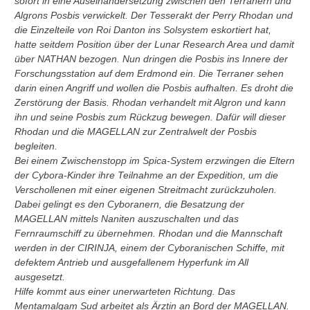
sofort in eine Auseinandersetzung zwischen den Terranern und
Algrons Posbis verwickelt. Der Tesserakt der Perry Rhodan und
die Einzelteile von Roi Danton ins Solsystem eskortiert hat,
hatte seitdem Position über der Lunar Research Area und damit
über NATHAN bezogen. Nun dringen die Posbis ins Innere der
Forschungsstation auf dem Erdmond ein. Die Terraner sehen
darin einen Angriff und wollen die Posbis aufhalten. Es droht die
Zerstörung der Basis. Rhodan verhandelt mit Algron und kann
ihn und seine Posbis zum Rückzug bewegen. Dafür will dieser
Rhodan und die MAGELLAN zur Zentralwelt der Posbis
begleiten.
Bei einem Zwischenstopp im Spica-System erzwingen die Eltern
der Cybora-Kinder ihre Teilnahme an der Expedition, um die
Verschollenen mit einer eigenen Streitmacht zurückzuholen.
Dabei gelingt es den Cyboranern, die Besatzung der
MAGELLAN mittels Naniten auszuschalten und das
Fernraumschiff zu übernehmen. Rhodan und die Mannschaft
werden in der CIRINJA, einem der Cyboranischen Schiffe, mit
defektem Antrieb und ausgefallenem Hyperfunk im All
ausgesetzt.
Hilfe kommt aus einer unerwarteten Richtung. Das
Mentamalgam Sud arbeitet als Ärztin an Bord der MAGELLAN.