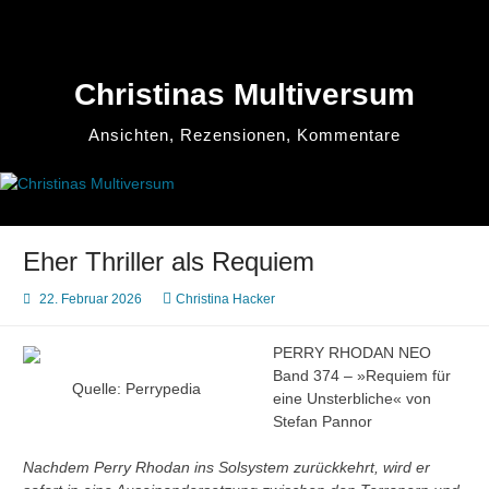
Zum
Inhalt
springen
Christinas Multiversum
Ansichten, Rezensionen, Kommentare
Eher Thriller als Requiem
22. Februar 2026
Christina Hacker
PERRY RHODAN NEO
Band 374 – »Requiem für
Quelle: Perrypedia
eine Unsterbliche« von
Stefan Pannor
Nachdem Perry Rhodan ins Solsystem zurückkehrt, wird er