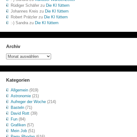
Rüdiger Schäfer
zu
Die KI füttern
Johannes Kreis
zu
Die KI füttern
Robert Prätzler
zu
Die KI füttern
:-) Sandra
zu
Die KI füttern
Archiv
Archiv
Kategorien
Allgemein
(919)
Astronomie
(21)
Aufreger der Woche
(214)
Basteln
(71)
David Rott
(39)
Fun
(84)
Grafiken
(57)
Mein Job
(51)
Perry Rhodan
(616)