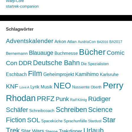
Warp-Core
startrek-companion
Schlagwörter
Adventskalender
Arkon
Atlan
AustriaCon
BA2017
BA2016
Bücher
Comic
Blauauge
Buchmesse
Bernemann
Deutsche Bahn
Con
DDR
Die Spezialisten
Film
Kamihimo
Eschbach
Geheimprojekt
Karlsruhe
Perry
NEO
KNF
Lyrik
Musik
Nussernte
Oberth
Love A
Rhodan
PRFZ
Rüdiger
Punk
Ralf König
Schreiben
Science
Schäfer
Schreibcoach
Star
Fiction
SOL
Spaceküche
Sprachunfälle
Stardust
Trek
Urlaub
Star Wars
Trekdinner
Sterne