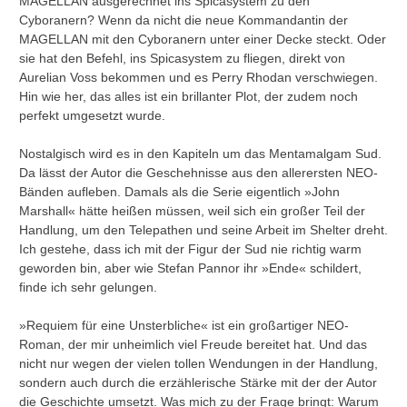
MAGELLAN ausgerechnet ins Spicasystem zu den
Cyboranern? Wenn da nicht die neue Kommandantin der
MAGELLAN mit den Cyboranern unter einer Decke steckt. Oder
sie hat den Befehl, ins Spicasystem zu fliegen, direkt von
Aurelian Voss bekommen und es Perry Rhodan verschwiegen.
Hin wie her, das alles ist ein brillanter Plot, der zudem noch
perfekt umgesetzt wurde.
Nostalgisch wird es in den Kapiteln um das Mentamalgam Sud.
Da lässt der Autor die Geschehnisse aus den allerersten NEO-
Bänden aufleben. Damals als die Serie eigentlich »John
Marshall« hätte heißen müssen, weil sich ein großer Teil der
Handlung, um den Telepathen und seine Arbeit im Shelter dreht.
Ich gestehe, dass ich mit der Figur der Sud nie richtig warm
geworden bin, aber wie Stefan Pannor ihr »Ende« schildert,
finde ich sehr gelungen.
»Requiem für eine Unsterbliche« ist ein großartiger NEO-
Roman, der mir unheimlich viel Freude bereitet hat. Und das
nicht nur wegen der vielen tollen Wendungen in der Handlung,
sondern auch durch die erzählerische Stärke mit der der Autor
die Geschichte umsetzt. Was mich zu der Frage bringt: Warum