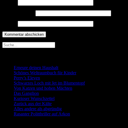
Name
*
E-Mail-Adresse
*
Website
Neueste Beiträge
Erneure deinen Haushalt
Schönes Weltraumbuch für Kinder
Perry’s Eleven
Schwarzes Loch mit Jet im Blumentopf
Von Katzen und hohen Mächten
Das Ganglion
Kurioser Wunschzettel
Zurück aus der Kälte
Alles andere als abgründig
Rasanter Politthriller auf Arkon
Neueste Kommentare