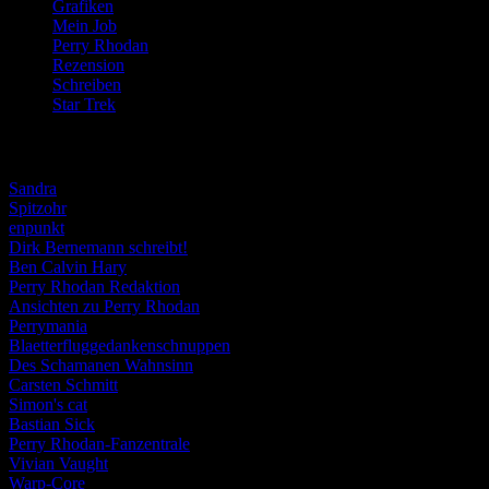
Grafiken
(57)
Mein Job
(51)
Perry Rhodan
(616)
Rezension
(463)
Schreiben
(190)
Star Trek
(155)
Weblogs
Sandra
Spitzohr
enpunkt
Dirk Bernemann schreibt!
Ben Calvin Hary
Perry Rhodan Redaktion
Ansichten zu Perry Rhodan
Perrymania
Blaetterfluggedankenschnuppen
Des Schamanen Wahnsinn
Carsten Schmitt
Simon's cat
Bastian Sick
Perry Rhodan-Fanzentrale
Vivian Vaught
Warp-Core