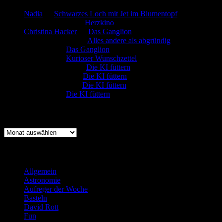
Nadia
zu
Schwarzes Loch mit Jet im Blumentopf
Marion. Detzler
zu
Herzkino
Christina Hacker
zu
Das Ganglion
Gerfried Wagner
zu
Alles andere als abgründig
:-) Sandra
zu
Das Ganglion
:-) Sandra
zu
Kurioser Wunschzettel
Rüdiger Schäfer
zu
Die KI füttern
Johannes Kreis
zu
Die KI füttern
Robert Prätzler
zu
Die KI füttern
:-) Sandra
zu
Die KI füttern
Archiv
Archiv
Kategorien
Allgemein
(919)
Astronomie
(21)
Aufreger der Woche
(214)
Basteln
(71)
David Rott
(39)
Fun
(84)