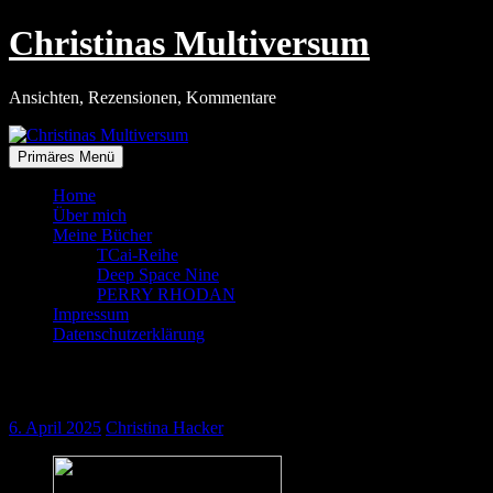
Zum
Christinas Multiversum
Inhalt
springen
Ansichten, Rezensionen, Kommentare
Primäres Menü
Home
Über mich
Meine Bücher
TCai-Reihe
Deep Space Nine
PERRY RHODAN
Impressum
Datenschutzerklärung
Abschied von Roi Danton
6. April 2025
Christina Hacker