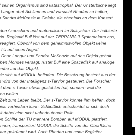
seinen Organismus sind katastrophal. Der Unsterbliche liegt
 Langur ahnt Schlimmes und versucht Rhodan zu helfen,
in Sandra McKenzie in Gefahr, die ebenfalls an dem Konzert
den Azurschirm und materialisiert im Solsystem. Der halbierte
n. Reginald Bull löst auf der TERRANIA II Systemalarm aus,
reagiert. Obwohl von dem geheimnisvollen Objekt keine
TU auf einen Angriff.
a, Douc Langur und Sandra McKenzie auf das Objekt geholt
lben Mondes versagt, rüstet Bull eine Spacedisk auf analoge
ombe auf das Objekt.
sie sich auf MODUL befinden. Die Besatzung besteht aus der
wird von der Intelligenz s-Tarvior gesteuert. Die Forscher
t dem s-Tavior etwas gestohlen hat, sondern weil die
en wollen.
eit zum Leben bleibt. Der s-Tarvior könnte ihm helfen, doch
aios verhindern kann. Schließlich entscheidet er sich doch
t dabei eine nicht unbedeutende Rolle.
en Schiffe der TU mehrere Bomben auf MODUL platziert.
nnen, transportiert MODUL die Schiffe von der Oberfläche
aar gekrümmt wird. Auch Rhodan und seine Begleiter