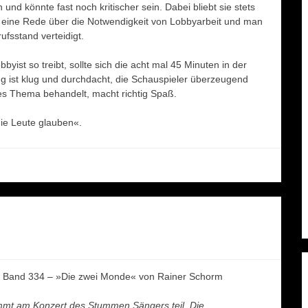
h und könnte fast noch kritischer sein. Dabei bliebt sie stets
 eine Rede über die Notwendigkeit von Lobbyarbeit und man
fsstand verteidigt.
yist so treibt, sollte sich die acht mal 45 Minuten in der
ng ist klug und durchdacht, die Schauspieler überzeugend
iges Thema behandelt, macht richtig Spaß.
die Leute glauben«.
and 334 – »Die zwei Monde« von Rainer Schorm
mt am Konzert des Stummen Sängers teil. Die