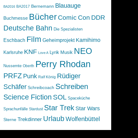
Blauauge
Bernemann
BA2017
BA2016
Bücher
Comic
Con
DDR
Buchmesse
Deutsche Bahn
Die Spezialisten
Film
Kamihimo
Eschbach
Geheimprojekt
NEO
KNF
Karlsruhe
Lyrik
Musik
Love A
Perry Rhodan
Nussernte
Oberth
PRFZ
Rüdiger
Punk
Ralf König
Schreiben
Schäfer
Schreibcoach
Science Fiction
SOL
Spaceküche
Star Trek
Star Wars
Sprachunfälle
Stardust
Urlaub
Wolfenbüttel
Trekdinner
Sterne