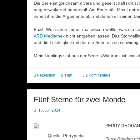
Die Serie ist gleichsam divers und gesellschaftskritisc
augenzwinkernd humorvoll. Am Ende hält Max Lentor
nimmt ihm die Argumente ab, mit denen er seinen Beru
Fazit: Wer schon immer mal wissen wollte, was ein Lobb
ARD Mediathek
nicht entgehen lassen. Das Storytelli
und die Leichtigkeit mit der die Serie ein so schwier
Mein Lieblingszitat aus der Serie: »Wahrheit ist, was 
Rezension
Film
2 Kommentare
Fünf Sterne für zwei Monde
16. Juli 2024
PERRY RHODAN B
Quelle: Perrypedia
Perry Rhodan nim