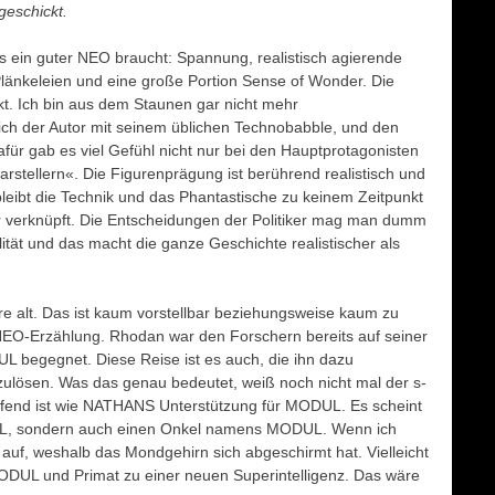
geschickt.
 ein guter NEO braucht: Spannung, realistisch agierende
Plänkeleien und eine große Portion Sense of Wonder. Die
t. Ich bin aus dem Staunen gar nicht mehr
ich der Autor mit seinem üblichen Technobabble, und den
für gab es viel Gefühl nicht nur bei den Hauptprotagonisten
stellern«. Die Figurenprägung ist berührend realistisch und
leibt die Technik und das Phantastische zu keinem Zeitpunkt
der verknüpft. Die Entscheidungen der Politiker mag man dumm
ität und das macht die ganze Geschichte realistischer als
e alt. Das ist kaum vorstellbar beziehungsweise kaum zu
 NEO-Erzählung. Rhodan war den Forschern bereits auf seiner
L begegnet. Diese Reise ist es auch, die ihn dazu
szulösen. Was das genau bedeutet, weiß noch nicht mal der s-
ffend ist wie NATHANS Unterstützung für MODUL. Es scheint
OEL, sondern auch einen Onkel namens MODUL. Wenn ich
 auf, weshalb das Mondgehirn sich abgeschirmt hat. Vielleicht
DUL und Primat zu einer neuen Superintelligenz. Das wäre