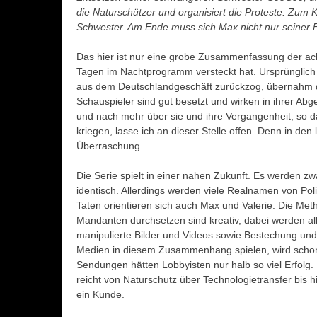
die Naturschützer und organisiert die Proteste. Zum
Schwester. Am Ende muss sich Max nicht nur seiner F
Das hier ist nur eine grobe Zusammenfassung der ach
Tagen im Nachtprogramm versteckt hat. Ursprünglich w
aus dem Deutschlandgeschäft zurückzog, übernahm di
Schauspieler sind gut besetzt und wirken in ihrer Ab
und nach mehr über sie und ihre Vergangenheit, so da
kriegen, lasse ich an dieser Stelle offen. Denn in den
Überraschung.
Die Serie spielt in einer nahen Zukunft. Es werden zwa
identisch. Allerdings werden viele Realnamen von Pol
Taten orientieren sich auch Max und Valerie. Die Met
Mandanten durchsetzen sind kreativ, dabei werden al
manipulierte Bilder und Videos sowie Bestechung und
Medien in diesem Zusammenhang spielen, wird schon
Sendungen hätten Lobbyisten nur halb so viel Erfolg. 
reicht von Naturschutz über Technologietransfer bis hin
ein Kunde.