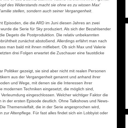
 Kopf des Widerstands macht sie ohne es zu wissen Max‘
amilie stellen, sondern auch seiner Vergangenheit.
t Episoden, die die ARD im Juni diesen Jahres an zwei
urde die Serie für Sky produziert. Als sich der Bezahlsender
e Degeto die Postproduktion. Die relativ unbekannten
gebrühtheit zunächst abstoßend. Allerdings erfährt man nach
ss man bald mit ihnen mitfiebert. Ob sich Max und Valerie
 letzten drei Folgen erwartet die Zuschauer eine faustdicke
r Politiker gezeigt, sie sind aber nicht mit realen Personen
itikern aus der Vergangenheit genannt und anhand ihrer
hoden und Wege, mit denen sie die Interessen ihrer
le modernen Techniken eingesetzt, die möglich sind,
 Verleumdung eingeschlossen. Welcher wichtiger Faktor die
 in der ersten Episode deutlich. Ohne Talkshows und News-
Die Themenvielfalt, die in der Serie angesprochen wird,
 zur Altenpflege. Für fast alles findet sich ein Lobbyist oder