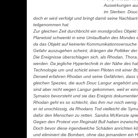
Auswirkungen auf 
im Sterben. Douc
doch er wird verfolgt und bringt damit seine Nachbar
teilgenommen hat.
Zur gleichen Zeit durchbricht ein mondgroßes Objekt 
Planetoid schwenkt in eine Umlaufbahn des Mondes ei
da das Objekt auf keinerlei Kommunikationsversuche 
Gefahr auszugehen scheint, drängen die Politiker der 
Die Ereignisse überschlagen sich, als Rhodan, Thor
werden. Da jegliche Hypertechnik in der Nähe des ha
Technologie um und schickt einen Piloten mit einer B
Derweil erfahren Rhodan und seine Gefährten, dass 
gleichen Spezies, die auch Douc Langur angehört und 
sind aber nicht wegen Langur gekommen, weil er eins
Symaios bevorsteht und sie das Ereignis dokumentier
Rhodan geht es so schlecht, das ihm nur noch wenig Z
er ist unschlüssig, da Rhodans Tod vielleicht die Sym
dafür den Menschen zu retten. Sandra McKenzie spiel
Gegen den Protest von Reginald Bull haben inzwisch
Doch bevor diese irgendwelche Schäden anrichten kö
und eliminiert die Bomben, ohne das jemandem ein H