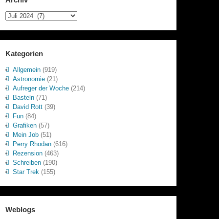
Archiv
Kategorien
Allgemein
(919)
Astronomie
(21)
Aufreger der Woche
(214)
Basteln
(71)
David Rott
(39)
Fun
(84)
Grafiken
(57)
Mein Job
(51)
Perry Rhodan
(616)
Rezension
(463)
Schreiben
(190)
Star Trek
(155)
Weblogs