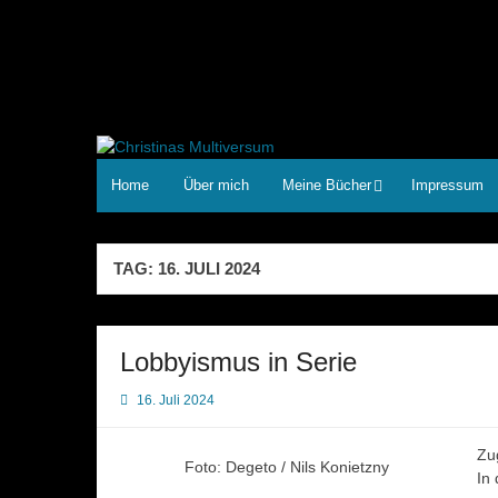
Zum
Inhalt
springen
Home
Über mich
Meine Bücher
Impressum
TAG:
16. JULI 2024
Lobbyismus in Serie
16. Juli 2024
Zu
Foto: Degeto / Nils Konietzny
In