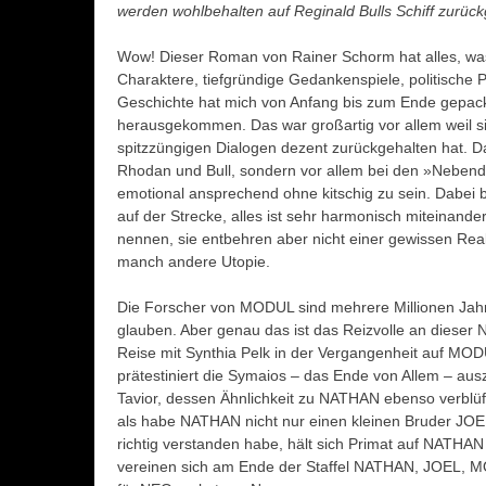
werden wohlbehalten auf Reginald Bulls Schiff zurück
Wow! Dieser Roman von Rainer Schorm hat alles, was
Charaktere, tiefgründige Gedankenspiele, politische 
Geschichte hat mich von Anfang bis zum Ende gepack
herausgekommen. Das war großartig vor allem weil s
spitzzüngigen Dialogen dezent zurückgehalten hat. Da
Rhodan und Bull, sondern vor allem bei den »Nebendar
emotional ansprechend ohne kitschig zu sein. Dabei b
auf der Strecke, alles ist sehr harmonisch miteinan
nennen, sie entbehren aber nicht einer gewissen Real
manch andere Utopie.
Die Forscher von MODUL sind mehrere Millionen Jahr
glauben. Aber genau das ist das Reizvolle an dieser
Reise mit Synthia Pelk in der Vergangenheit auf MODU
prätestiniert die Symaios – das Ende von Allem – au
Tavior, dessen Ähnlichkeit zu NATHAN ebenso verblü
als habe NATHAN nicht nur einen kleinen Bruder J
richtig verstanden habe, hält sich Primat auf NATHAN
vereinen sich am Ende der Staffel NATHAN, JOEL, MO