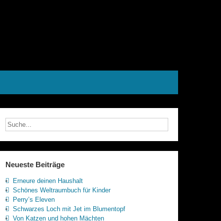
Neueste Beiträge
Erneure deinen Haushalt
Schönes Weltraumbuch für Kinder
Perry’s Eleven
Schwarzes Loch mit Jet im Blumentopf
Von Katzen und hohen Mächten