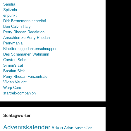
Sandra
Spitzohr
enpunkt
Dirk Bernemann schreibt!
Ben Calvin Hary
Perry Rhodan Redaktion
Ansichten zu Perry Rhodan
Perrymania
Blaetterfluggedankenschnuppen
Des Schamanen Wahnsinn
Carsten Schmitt
Simon's cat
Bastian Sick
Perry Rhodan-Fanzentrale
Vivian Vaught
Warp-Core
startrek-companion
Schlagwörter
Adventskalender
Arkon
Atlan
AustriaCon