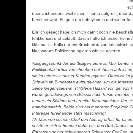
um
ech
oben« ist anders, weil es ein Thema aufgreift, über
berichtet wird. Es geht um Lobbyismus und wie er funk
Ehrlich gesagt habe ich mich damit noch nie beschäft
funktioniert und abläuft, davon hatte ich bisher keine
fiktional ist. Falls nur ein Bruchteil davon tatsächlich
klar, warum Politiker so agieren wie sie agieren.
Ausgangspunkt der achtteiligen Serie ist Max Lentor, de
Politikkontaktarbeit verschrieben hat. Seine Job ist 
sie im Interesse seiner Kunden agieren. Dabei ist im j
Schwein im Bundestag aufzutauchen, um die Interesse
Seine Gegenspielerin ist Valerie Hazard von der Konku
wurde geradewegs von Brüssel nach Berlin versetzt, u
Lentor ein Söldner und arbeitet für denjenigen, der sie
erfindungsreich. Beide sind bei mehreren Projekten 
Interesse füreinander stets mitschwingt.
Als Max von seinem Chef den Auftrag erhält für eine
setzte er sich vehement dafür ein, das Dorf Daunitz
Entsetzen seiner schwangeren Schwester CeeCee, die w