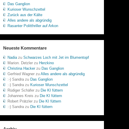
Das Ganglion
Kurioser Wunschzettel
Zurück aus der Kälte
Alles andere als abgründig
Rasanter Politthriller auf Arkon
Neueste Kommentare
Nadia
zu
Schwarzes Loch mit Jet im Blumentopf
Marion. Detzler
zu
Herzkino
Christina Hacker
zu
Das Ganglion
Gerfried Wagner
zu
Alles andere als abgründig
:-) Sandra
zu
Das Ganglion
:-) Sandra
zu
Kurioser Wunschzettel
Rüdiger Schäfer
zu
Die KI füttern
Johannes Kreis
zu
Die KI füttern
Robert Prätzler
zu
Die KI füttern
:-) Sandra
zu
Die KI füttern
Archiv