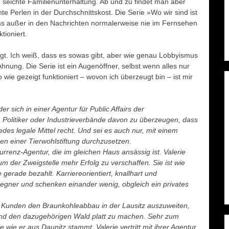
 seichte Familienunterhaltung. Ab und zu findet man aber
te Perlen in der Durchschnittskost. Die Serie »Wo wir sind ist
 das außer in den Nachrichten normalerweise nie im Fernsehen
tioniert.
igt. Ich weiß, dass es sowas gibt, aber wie genau Lobbyismus
 Ahnung. Die Serie ist ein Augenöffner, selbst wenn alles nur
 so wie gezeigt funktioniert – wovon ich überzeugt bin – ist mir
r sich in einer Agentur für Public Affairs der
es, Politiker oder Industrieverbände davon zu überzeugen, dass
edes legale Mittel recht. Und sei es auch nur, mit einem
n einer Tierwohlstiftung durchzusetzen.
rrenz-Agentur, die im gleichen Haus ansässig ist. Valerie
m der Zweigstelle mehr Erfolg zu verschaffen. Sie ist wie
 gerade bezahlt. Karriereorientiert, knallhart und
Gegner und schenken einander wenig, obgleich ein privates
n Kunden den Braunkohleabbau in der Lausitz auszuweiten,
 und den dazugehörigen Wald platt zu machen. Sehr zum
ie er aus Daunitz stammt. Valerie vertritt mit ihrer Agentur