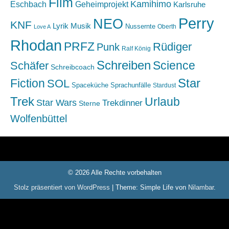
Film
Kamihimo
Eschbach
Geheimprojekt
Karlsruhe
Perry
NEO
KNF
Lyrik
Musik
Nussernte
Oberth
Love A
Rhodan
PRFZ
Rüdiger
Punk
Ralf König
Schreiben
Science
Schäfer
Schreibcoach
Star
Fiction
SOL
Spaceküche
Sprachunfälle
Stardust
Trek
Urlaub
Star Wars
Trekdinner
Sterne
Wolfenbüttel
© 2026 Alle Rechte vorbehalten
Stolz präsentiert von WordPress
|
Theme: Simple Life von
Nilambar
.