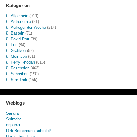
Kategorien
Allgemein
(919)
Astronomie
(21)
Aufreger der Woche
(214)
Basteln
(71)
David Rott
(39)
Fun
(84)
Grafiken
(57)
Mein Job
(51)
Perry Rhodan
(616)
Rezension
(463)
Schreiben
(190)
Star Trek
(155)
Weblogs
Sandra
Spitzohr
enpunkt
Dirk Bernemann schreibt!
Ben Calvin Hary