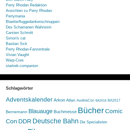
Perry Rhodan Redaktion
Ansichten zu Perry Rhodan
Perrymania
Blaetterfluggedankenschnuppen
Des Schamanen Wahnsinn
Carsten Schmitt
Simon's cat
Bastian Sick
Perry Rhodan-Fanzentrale
Vivian Vaught
Warp-Core
startrek-companion
Schlagwörter
Adventskalender
Arkon
Atlan
AustriaCon
BA2017
BA2016
Bücher
Comic
Blauauge
Buchmesse
Bernemann
Deutsche Bahn
Con
DDR
Die Spezialisten