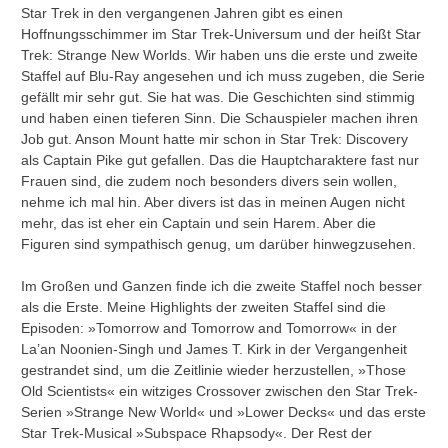
Star Trek in den vergangenen Jahren gibt es einen
Hoffnungsschimmer im Star Trek-Universum und der heißt Star
Trek: Strange New Worlds. Wir haben uns die erste und zweite
Staffel auf Blu-Ray angesehen und ich muss zugeben, die Serie
gefällt mir sehr gut. Sie hat was. Die Geschichten sind stimmig
und haben einen tieferen Sinn. Die Schauspieler machen ihren
Job gut. Anson Mount hatte mir schon in Star Trek: Discovery
als Captain Pike gut gefallen. Das die Hauptcharaktere fast nur
Frauen sind, die zudem noch besonders divers sein wollen,
nehme ich mal hin. Aber divers ist das in meinen Augen nicht
mehr, das ist eher ein Captain und sein Harem. Aber die
Figuren sind sympathisch genug, um darüber hinwegzusehen.
Im Großen und Ganzen finde ich die zweite Staffel noch besser
als die Erste. Meine Highlights der zweiten Staffel sind die
Episoden: »Tomorrow and Tomorrow and Tomorrow« in der
La’an Noonien-Singh und James T. Kirk in der Vergangenheit
gestrandet sind, um die Zeitlinie wieder herzustellen, »Those
Old Scientists« ein witziges Crossover zwischen den Star Trek-
Serien »Strange New World« und »Lower Decks« und das erste
Star Trek-Musical »Subspace Rhapsody«. Der Rest der