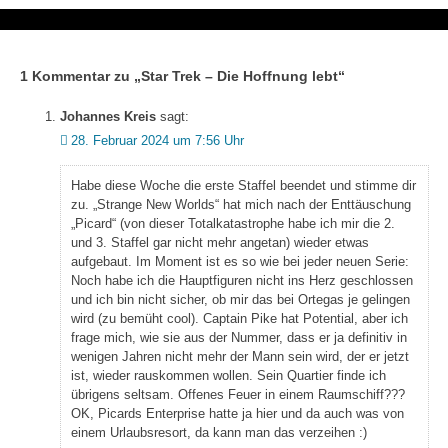
1 Kommentar zu „
Star Trek – Die Hoffnung lebt
“
Johannes Kreis
sagt:
28. Februar 2024 um 7:56 Uhr
Habe diese Woche die erste Staffel beendet und stimme dir
zu. „Strange New Worlds“ hat mich nach der Enttäuschung
„Picard“ (von dieser Totalkatastrophe habe ich mir die 2.
und 3. Staffel gar nicht mehr angetan) wieder etwas
aufgebaut. Im Moment ist es so wie bei jeder neuen Serie:
Noch habe ich die Hauptfiguren nicht ins Herz geschlossen
und ich bin nicht sicher, ob mir das bei Ortegas je gelingen
wird (zu bemüht cool). Captain Pike hat Potential, aber ich
frage mich, wie sie aus der Nummer, dass er ja definitiv in
wenigen Jahren nicht mehr der Mann sein wird, der er jetzt
ist, wieder rauskommen wollen. Sein Quartier finde ich
übrigens seltsam. Offenes Feuer in einem Raumschiff???
OK, Picards Enterprise hatte ja hier und da auch was von
einem Urlaubsresort, da kann man das verzeihen :)