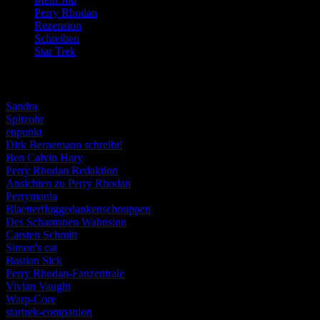
Perry Rhodan
(616)
Rezension
(463)
Schreiben
(190)
Star Trek
(155)
Weblogs
Sandra
Spitzohr
enpunkt
Dirk Bernemann schreibt!
Ben Calvin Hary
Perry Rhodan Redaktion
Ansichten zu Perry Rhodan
Perrymania
Blaetterfluggedankenschnuppen
Des Schamanen Wahnsinn
Carsten Schmitt
Simon's cat
Bastian Sick
Perry Rhodan-Fanzentrale
Vivian Vaught
Warp-Core
startrek-companion