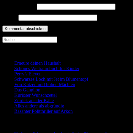
E-Mail-Adresse
*
Website
Neueste Beiträge
Erneure deinen Haushalt
Schönes Weltraumbuch für Kinder
Perry’s Eleven
Schwarzes Loch mit Jet im Blumentopf
Von Katzen und hohen Mächten
Das Ganglion
Kurioser Wunschzettel
Zurück aus der Kälte
Alles andere als abgründig
Rasanter Politthriller auf Arkon
Neueste Kommentare