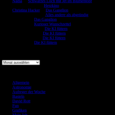
Nadia
zu
Schwarzes Loch mit Jet im Blumentopf
Marion. Detzler
zu
Herzkino
Christina Hacker
zu
Das Ganglion
Gerfried Wagner
zu
Alles andere als abgründig
:-) Sandra
zu
Das Ganglion
:-) Sandra
zu
Kurioser Wunschzettel
Rüdiger Schäfer
zu
Die KI füttern
Johannes Kreis
zu
Die KI füttern
Robert Prätzler
zu
Die KI füttern
:-) Sandra
zu
Die KI füttern
Archiv
Archiv
Kategorien
Allgemein
(919)
Astronomie
(21)
Aufreger der Woche
(214)
Basteln
(71)
David Rott
(39)
Fun
(84)
Grafiken
(57)
Mein Job
(51)