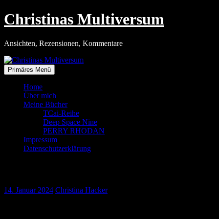
Zum
Christinas Multiversum
Inhalt
springen
Ansichten, Rezensionen, Kommentare
Primäres Menü
Home
Über mich
Meine Bücher
TCai-Reihe
Deep Space Nine
PERRY RHODAN
Impressum
Datenschutzerklärung
Eine Anthologie zum Geburtstag
14. Januar 2024
Christina Hacker
Folgender Text wurde im Dezember-Newsletter der PRFZ veröffentlich