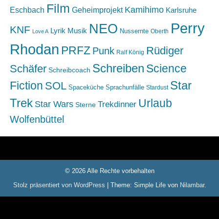
Film
Kamihimo
Eschbach
Geheimprojekt
Karlsruhe
Perry
NEO
KNF
Lyrik
Musik
Nussernte
Oberth
Love A
Rhodan
PRFZ
Rüdiger
Punk
Ralf König
Schreiben
Science
Schäfer
Schreibcoach
Star
Fiction
SOL
Spaceküche
Sprachunfälle
Stardust
Trek
Urlaub
Star Wars
Trekdinner
Sterne
Wolfenbüttel
© 2026 Alle Rechte vorbehalten
Stolz präsentiert von WordPress
|
Theme: Simple Life von
Nilambar
.