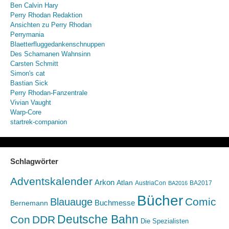
Ben Calvin Hary
Perry Rhodan Redaktion
Ansichten zu Perry Rhodan
Perrymania
Blaetterfluggedankenschnuppen
Des Schamanen Wahnsinn
Carsten Schmitt
Simon's cat
Bastian Sick
Perry Rhodan-Fanzentrale
Vivian Vaught
Warp-Core
startrek-companion
Schlagwörter
Adventskalender
Arkon
Atlan
AustriaCon
BA2017
BA2016
Bücher
Comic
Blauauge
Buchmesse
Bernemann
Deutsche Bahn
Con
DDR
Die Spezialisten