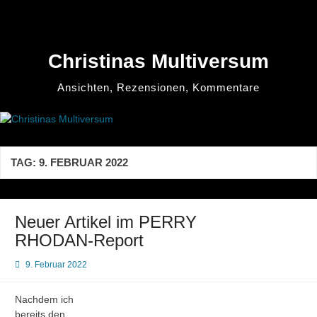
Zum
Inhalt
springen
Christinas Multiversum
Ansichten, Rezensionen, Kommentare
TAG:
9. FEBRUAR 2022
Neuer Artikel im PERRY
RHODAN-Report
9. Februar 2022
Nachdem ich
bereits den