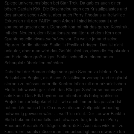
Spiegeluniversumsfolgen bei Star Trek. Da gab es auch einen
bösen Captain Kirk. Die Beschreibungen des Kristallpalastes und
des arkonidischen Adels, aber auch Perry Rhodans unfreiwillige
Exkursion mit der FAIRY nach Arkon III sind interessant und
spannend geschrieben. Dennoch kommt mir das ganze Konstrukt
mit den Neutern, dem Situationstransmitter und dem Kern der
Quantenquelle etwas
plotdriven
vor. Da wollte jemand seine
Figuren für die nächste Staffel in Position bringen. Das ist nicht
unlauter, aber man wird das Gefühl nicht los, dass die Expokraten
am Ende einer großartigen Staffel schnell zu einem neuen
Schauplatz überleiten möchten.
Dabei hat der Roman einige sehr gute Szenen zu bieten. Zum
Beispiel am Beginn, als Atlans Zellaktivator versagt und er glaubt
sterben zu müssen oder die Konfrontation mit der arkonidischen
Flotte. Ich wusste gar nicht, das Rüdiger Schäfer so humorvoll
sein kann. Das Erik Leyden nun offenbar als holographische
Projektion zurückgekehrt ist – wie auch immer das passiert ist –
nehme ich mal so hin. Ob das zu diesem Zeitpunkt unbedingt
notwendig gewesen wäre … weiß ich nicht. Der Loower Pankha-
Skrin bekommt ebenfalls noch etwas zu tun, in dem er Perry
Rhodans Aura als Zeitträger unterdrückt. Auch das wirkt mir zu
konstruiert, so als müsse man ihm unbedingt noch etwas zu tun