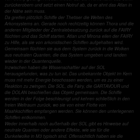
zurückerobern und setzt einen Notruf ab, da er ahnt das Atlan in
der Nähe sein muss.
Da greifen plötzlich Schiffe der Thetiser die Welten des
Arkonsystems an. Gerade noch rechtzeitig können Thora und die
anderen Mitglieder der Zentralebesatzung zurück auf die FAIRY
flüchten und das Schiff starten. Atlan und Mirona eilen der FAIRY
zu Hilfe, als sie von arkonidischen Schiffen aufgehalten wird.
Gemeinsam flüchten sie aus dem System zurück in die Wolken
aus neutralen Quanten, die das System umgeben und landen
wieder in der Quantenquelle.
Inzwischen haben die Wissenschaftler auf der SOL
herausgefunden, was zu tun ist. Das unbekannte Objekt im Kern
muss mit mehr Energie beschossen werden, um es zu einer
Reaktion zu zwingen. Die SOL, die Fairy, die GARTAVOUR und
die DOLAN beschießen das Objekt gemeinsam. Die Schiffe
werden in der Folge beschleunigt und kehren schließlich in den
freien Weltraum zurück, wo sie von einer Flotte von
Maahkschiffen empfangen werden. Sie können den unterlegenen
Schiffen entkommen.
Weder innerhalb noch außerhalb der SOL gibt es Hinweise auf
neutrale Quanten oder andere Effekte, wie sie für die
Dunkelwolke in M3 typisch sind. Offensichtlich haben sie die