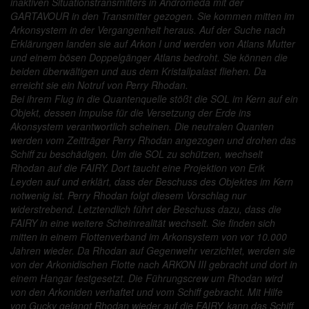
inaktiven Situationstransmitters in Andromeda mit der
GARTAVOUR in den Transmitter gezogen. Sie kommen mitten im
Arkonsystem in der Vergangenheit heraus. Auf der Suche nach
Erklärungen landen sie auf Arkon I und werden von Atlans Mutter
und einem bösen Doppelgänger Atlans bedroht. Sie können die
beiden überwältigen und aus dem Kristallpalast fliehen. Da
erreicht sie ein Notruf von Perry Rhodan.
Bei ihrem Flug in die Quantenquelle stößt die SOL im Kern auf ein
Objekt, dessen Impulse für die Versetzung der Erde ins
Akonsystem verantwortlich scheinen. Die neutralen Quanten
werden vom Zeitträger Perry Rhodan angezogen und drohen das
Schiff zu beschädigen. Um die SOL zu schützen, wechselt
Rhodan auf die FAIRY. Dort taucht eine Projektion von Erik
Leyden auf und erklärt, dass der Beschuss des Objektes im Kern
notwenig ist. Perry Rhodan folgt diesem Vorschlag nur
widerstrebend. Letztendlich führt der Beschuss dazu, dass die
FAIRY in eine weitere Scheinrealität wechselt. Sie finden sich
mitten in einem Flottenverband im Arkonsystem von vor 10.000
Jahren wieder. Da Rhodan auf Gegenwehr verzichtet, werden sie
von der Arkonidischen Flotte nach ARKON III gebracht und dort in
einem Hangar festgesetzt. Die Führungscrew um Rhodan wird
von den Arkoniden verhaftet und vom Schiff gebracht. Mit Hilfe
von Gucky gelangt Rhodan wieder auf die FAIRY, kann das Schiff