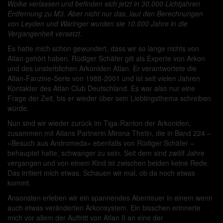
Wolke verlassen und befinden sich jetzt in 30.000 Lichtjahren
Entfernung zu M3. Aber nicht nur das, laut den Berechnungen
von Leyden und Waringer wurden sie 10.000 Jahre in die
Vergangenheit versetzt.
Es hatte mich schon gewundert, dass wir so lange nichts von
Atlan gehört haben. Rüdiger Schäfer gilt als Experte von Arkon
und des unsterblichen Arkoniden Atlan. Er verantwortete die
Atlan-Fanzine-Serie von 1988-2001 und ist seit vielen Jahren
Kontakter des Atlan Club Deutschland. Es war also nur eine
Frage der Zeit, bis er wieder über sein Lieblingsthema schreiben
würde.
Nun sind wir wieder zurück im Tiga-Ranton der Arkoniden,
zusammen mit Atlans Partnerin Mirona Thetin, die in Band 224 –
»Besuch aus Andromeda« ebenfalls von Rüdiger Schäfer –
behauptet hatte, schwanger zu sein. Seit dem sind zwölf Jahre
vergangen und von einem Kind ist zwischen beiden keine Rede.
Das irritiert mich etwas. Schauen wir mal, ob da noch etwas
kommt.
Ansonsten erleben wir ein spannendes Abenteuer in einem wenn
auch etwas veränderten Arkonsystem. Ein bisschen erinnerte
mich vor allem der Auftritt von Atlan II an eine der