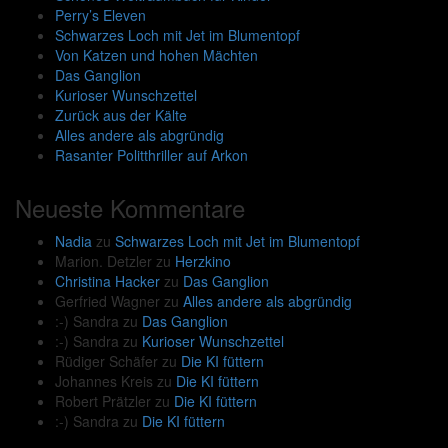
Perry’s Eleven
Schwarzes Loch mit Jet im Blumentopf
Von Katzen und hohen Mächten
Das Ganglion
Kurioser Wunschzettel
Zurück aus der Kälte
Alles andere als abgründig
Rasanter Politthriller auf Arkon
Neueste Kommentare
Nadia
zu
Schwarzes Loch mit Jet im Blumentopf
Marion. Detzler
zu
Herzkino
Christina Hacker
zu
Das Ganglion
Gerfried Wagner
zu
Alles andere als abgründig
:-) Sandra
zu
Das Ganglion
:-) Sandra
zu
Kurioser Wunschzettel
Rüdiger Schäfer
zu
Die KI füttern
Johannes Kreis
zu
Die KI füttern
Robert Prätzler
zu
Die KI füttern
:-) Sandra
zu
Die KI füttern