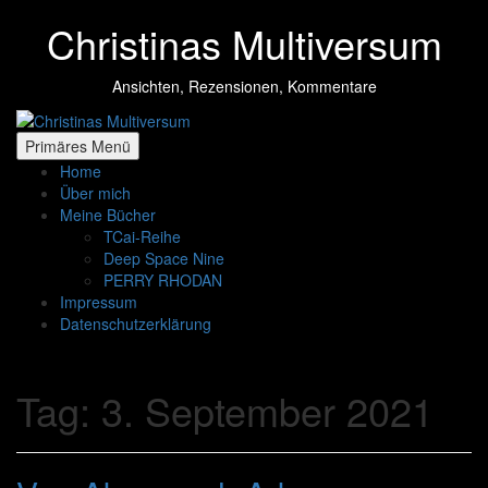
Zum
Christinas Multiversum
Inhalt
springen
Ansichten, Rezensionen, Kommentare
Primäres Menü
Home
Über mich
Meine Bücher
TCai-Reihe
Deep Space Nine
PERRY RHODAN
Impressum
Datenschutzerklärung
Tag:
3. September 2021