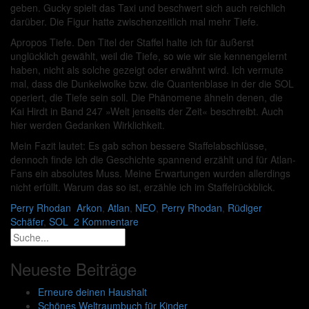
geben. Gucky spielt das Taxi und beschwert sich auch reichlich
darüber. Die Figur hatte zwischenzeitlich mal mehr Tiefe.
Apropos Tiefe. Den Titel der Staffel halte ich für äußerst
unglücklich gewählt, weil die Tiefe, so wie wir sie kennengelernt
haben, nicht als solche gezeigt oder erwähnt wird. Ich vermute
mal, dass die Dunkelwolke bzw. die Quantenblase in der die SOL
operiert, die Tiefe sein soll. Die Phänomene ähneln denen, die
Kai Hirdt in Band 247 »Welt jenseits der Zeit« beschreibt. Auch
hier werden Gedanken Wirklichkeit.
Mein Fazit lautet: Es gab schon bessere Staffelabschlüsse,
dennoch finde ich die Geschichte spannend erzählt und für Atlan-
Fans ein absolutes Muss. Meine Erwartungen wurden allerdings
nicht erfüllt. Warum das so ist, erzähle ich im Staffelrückblick.
Perry Rhodan
Arkon
,
Atlan
,
NEO
,
Perry Rhodan
,
Rüdiger
Schäfer
,
SOL
2 Kommentare
Neueste Beiträge
Erneure deinen Haushalt
Schönes Weltraumbuch für Kinder