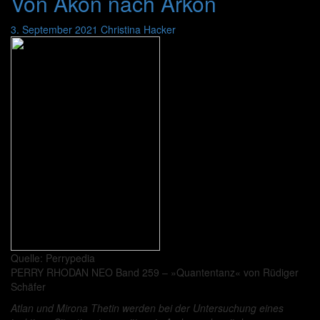
Von Akon nach Arkon
3. September 2021
Christina Hacker
Quelle: Perrypedia
PERRY RHODAN NEO Band 259 – »Quantentanz« von Rüdiger
Schäfer
Atlan und Mirona Thetin werden bei der Untersuchung eines