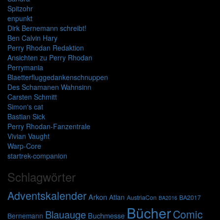
Spitzohr
enpunkt
Dirk Bernemann schreibt!
Ben Calvin Hary
Perry Rhodan Redaktion
Ansichten zu Perry Rhodan
Perrymania
Blaetterfluggedankenschnuppen
Des Schamanen Wahnsinn
Carsten Schmitt
Simon's cat
Bastian Sick
Perry Rhodan-Fanzentrale
Vivian Vaught
Warp-Core
startrek-companion
Schlagwörter
Adventskalender
Arkon
Atlan
AustriaCon
BA2017
BA2016
Bücher
Comic
Blauauge
Buchmesse
Bernemann