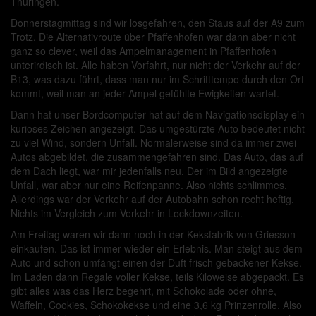
Thüringen.
Donnerstagmittag sind wir losgefahren, den Staus auf der A9 zum
Trotz. Die Alternativroute über Pfaffenhofen war dann aber nicht
ganz so clever, weil das Ampelmanagement in Pfaffenhofen
unterirdisch ist. Alle haben Vorfahrt, nur nicht der Verkehr auf der
B13, was dazu führt, dass man nur im Schritttempo durch den Ort
kommt, weil man an jeder Ampel gefühlte Ewigkeiten wartet.
Dann hat unser Bordcomputer hat auf dem Navigationsdisplay ein
kurioses Zeichen angezeigt. Das umgestürzte Auto bedeutet nicht
zu viel Wind, sondern Unfall. Normalerweise sind da immer zwei
Autos abgebildet, die zusammengefahren sind. Das Auto, das auf
dem Dach liegt, war mir jedenfalls neu. Der im Bild angezeigte
Unfall, war aber nur eine Reifenpanne. Also nichts schlimmes.
Allerdings war der Verkehr auf der Autobahn schon recht heftig.
Nichts im Vergleich zum Verkehr in Lockdownzeiten.
Am Freitag waren wir dann noch in der Keksfabrik von Griesson
einkaufen. Das ist immer wieder ein Erlebnis. Man steigt aus dem
Auto und schon umfängt einen der Duft frisch gebackener Kekse.
Im Laden dann Regale voller Kekse, teils Kiloweise abgepackt. Es
gibt alles was das Herz begehrt, mit Schokolade oder ohne,
Waffeln, Cookies, Schokokekse und eine 3,6 kg Prinzenrolle. Also