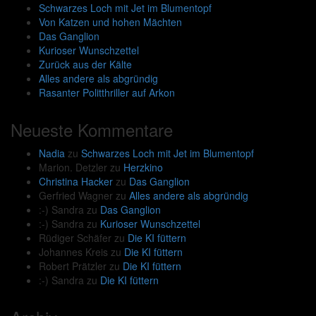
Schwarzes Loch mit Jet im Blumentopf
Von Katzen und hohen Mächten
Das Ganglion
Kurioser Wunschzettel
Zurück aus der Kälte
Alles andere als abgründig
Rasanter Politthriller auf Arkon
Neueste Kommentare
Nadia
zu
Schwarzes Loch mit Jet im Blumentopf
Marion. Detzler
zu
Herzkino
Christina Hacker
zu
Das Ganglion
Gerfried Wagner
zu
Alles andere als abgründig
:-) Sandra
zu
Das Ganglion
:-) Sandra
zu
Kurioser Wunschzettel
Rüdiger Schäfer
zu
Die KI füttern
Johannes Kreis
zu
Die KI füttern
Robert Prätzler
zu
Die KI füttern
:-) Sandra
zu
Die KI füttern