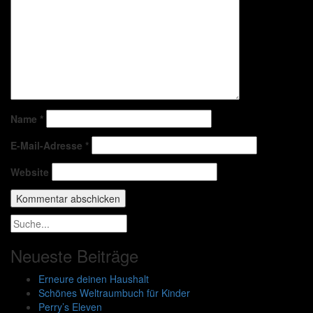
Name
*
E-Mail-Adresse
*
Website
Neueste Beiträge
Erneure deinen Haushalt
Schönes Weltraumbuch für Kinder
Perry’s Eleven