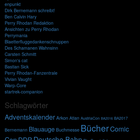
enpunkt
Dirk Bernemann schreibt!
Ben Calvin Hary
Perry Rhodan Redaktion
Ansichten zu Perry Rhodan
Perrymania
Blaetterfluggedankenschnuppen
Des Schamanen Wahnsinn
Carsten Schmitt
Simon's cat
Bastian Sick
Perry Rhodan-Fanzentrale
Vivian Vaught
Warp-Core
startrek-companion
Schlagwörter
Adventskalender
Arkon
Atlan
AustriaCon
BA2017
BA2016
Bücher
Comic
Blauauge
Buchmesse
Bernemann
Deutsche Bahn
Con
DDR