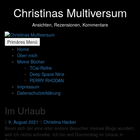
Zum
Christinas Multiversum
Inhalt
springen
Ansichten, Rezensionen, Kommentare
Primäres Menü
Home
Über mich
Meine Bücher
TCai-Reihe
Deep Space Nine
PERRY RHODAN
Impressum
Datenschutzerklärung
Im Urlaub
9. August 2021
Christina Hacker
Bevor sich der eine oder andere Besucher meines Blogs wundert,
weil ich nichts schreibe. Ich bin seit Donnerstag im Urlaub in