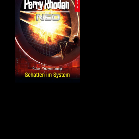
Quelle: Perrypedia
PERRY RHODAN NEO Band 257 – »Schatten im System« von
Ruben Wickenhäuser
Auf der CREST II gibt es wieder Probleme mit der Schiffspositronik.
SENECA leidet unter Auflösungserscheinungen, die KI droht zu
sterben.
Währenddessen näherte sich die SOL der gesuchten Quantenquelle.
Doch die Wirklichkeit außerhalb des Raumschiffes befindet sich im