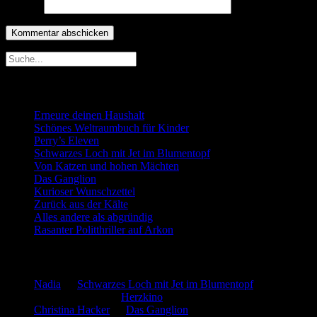
Website
Neueste Beiträge
Erneure deinen Haushalt
Schönes Weltraumbuch für Kinder
Perry’s Eleven
Schwarzes Loch mit Jet im Blumentopf
Von Katzen und hohen Mächten
Das Ganglion
Kurioser Wunschzettel
Zurück aus der Kälte
Alles andere als abgründig
Rasanter Politthriller auf Arkon
Neueste Kommentare
Nadia
zu
Schwarzes Loch mit Jet im Blumentopf
Marion. Detzler
zu
Herzkino
Christina Hacker
zu
Das Ganglion