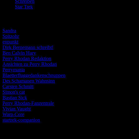
Schreiben
(190)
Star Trek
(155)
Weblogs
Sandra
Spitzohr
enpunkt
Dirk Bernemann schreibt!
Ben Calvin Hary
Perry Rhodan Redaktion
Ansichten zu Perry Rhodan
Perrymania
Blaetterfluggedankenschnuppen
Des Schamanen Wahnsinn
Carsten Schmitt
Simon's cat
Bastian Sick
Perry Rhodan-Fanzentrale
Vivian Vaught
Warp-Core
startrek-companion
Schlagwörter