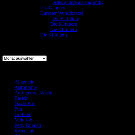
Gerfried Wagner
zu
Alles andere als abgründig
:-) Sandra
zu
Das Ganglion
:-) Sandra
zu
Kurioser Wunschzettel
Rüdiger Schäfer
zu
Die KI füttern
Johannes Kreis
zu
Die KI füttern
Robert Prätzler
zu
Die KI füttern
:-) Sandra
zu
Die KI füttern
Archiv
Archiv
Kategorien
Allgemein
(919)
Astronomie
(21)
Aufreger der Woche
(214)
Basteln
(71)
David Rott
(39)
Fun
(84)
Grafiken
(57)
Mein Job
(51)
Perry Rhodan
(616)
Rezension
(463)