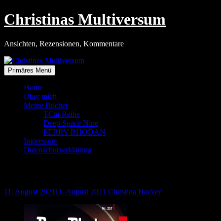
Zum
Christinas Multiversum
Inhalt
springen
Ansichten, Rezensionen, Kommentare
Primäres Menü
Home
Über mich
Meine Bücher
TCai-Reihe
Deep Space Nine
PERRY RHODAN
Impressum
Datenschutzerklärung
Überfrachtetes Quantenabenteuer
11. August 2021
11. August 2021
Christina Hacker