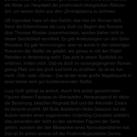
die Reise zur Hauptwelt der positronisch-biologischen Roboter
fort, um seinen Sohn aus dem Zentralplasma zu befreien.
Uff! Irgendwie habe ich das Gefühl, das hier ein Roman fehlt.
Denn die Erkenntnisse die Lucy Guth zu Beginn des Romans
über Thomas Rhodan zusammenfasst, wurden bisher nicht in
dieser Deutlichkeit vermittelt. Es gab Andeutungen um den Sohn
Rhodans. Es gab Vermutungen, aber es wurde in den bisherigen
Romanen der Staffel nie geklärt, wie genau er mit den Posbi-
Rebellen in Verbindung steht. Das jetzt in einem Rückblick zu
erfahren, irritiert mich. Gab es doch im vorangegangenen Roman
genug Platz um das groß und breit zu erzählen. So ist es nun
mehr »Tell« statt »Show«. Das ist der erste große Negativpunkt in
einer bisher sehr gut funktionierenden Staffel.
Lucy Guth gelingt es jedoch, durch ihre schön gezeichneten
Figuren diesen Fauxpas zu überspielen. Herausragend ist dabei
die Beziehung zwischen Reginald Bull und der Arkonidin Zalara
da Keranth erzählt. Mit Bulls Assistentin Hollie Delacour hat die
Autorin wieder einen sogenannten Underdog-Charakter etabliert,
also jemanden der nicht zu den zentralen Figuren der Serie
gehört, sondern der den Blickwinkel eines Normalsterblichen hat.
Das ist ihr schon einmal mit der Positronikspezialistin Donna