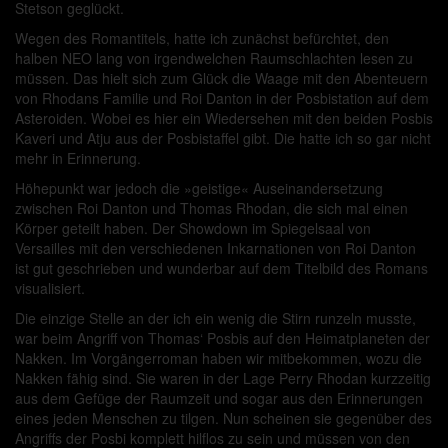
Stetson geglückt.
Wegen des Romantitels, hatte ich zunächst befürchtet, den
halben NEO lang von irgendwelchen Raumschlachten lesen zu
müssen. Das hielt sich zum Glück die Waage mit den Abenteuern
von Rhodans Familie und Roi Danton in der Posbistation auf dem
Asteroiden. Wobei es hier ein Wiedersehen mit den beiden Posbis
Kaveri und Atju aus der Posbistaffel gibt. Die hatte ich so gar nicht
mehr in Erinnerung.
Höhepunkt war jedoch die »geistige« Auseinandersetzung
zwischen Roi Danton und Thomas Rhodan, die sich mal einen
Körper geteilt haben. Der Showdown im Spiegelsaal von
Versailles mit den verschiedenen Inkarnationen von Roi Danton
ist gut geschrieben und wunderbar auf dem Titelbild des Romans
visualisiert.
Die einzige Stelle an der ich ein wenig die Stirn runzeln musste,
war beim Angriff von Thomas‘ Posbis auf den Heimatplaneten der
Nakken. Im Vorgängerroman haben wir mitbekommen, wozu die
Nakken fähig sind. Sie waren in der Lage Perry Rhodan kurzzeitig
aus dem Gefüge der Raumzeit und sogar aus den Erinnerungen
eines jeden Menschen zu tilgen. Nun scheinen sie gegenüber des
Angriffs der Posbi komplett hilflos zu sein und müssen von den