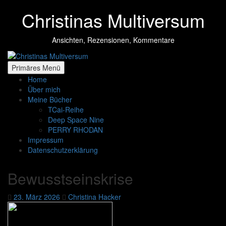
Zum
Christinas Multiversum
Inhalt
springen
Ansichten, Rezensionen, Kommentare
Primäres Menü
Home
Über mich
Meine Bücher
TCai-Reihe
Deep Space Nine
PERRY RHODAN
Impressum
Datenschutzerklärung
Bewusstseinskrise
23. März 2026
Christina Hacker