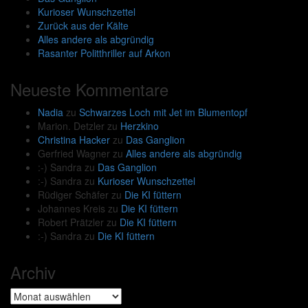
Kurioser Wunschzettel
Zurück aus der Kälte
Alles andere als abgründig
Rasanter Politthriller auf Arkon
Neueste Kommentare
Nadia
zu
Schwarzes Loch mit Jet im Blumentopf
Marion. Detzler
zu
Herzkino
Christina Hacker
zu
Das Ganglion
Gerfried Wagner
zu
Alles andere als abgründig
:-) Sandra
zu
Das Ganglion
:-) Sandra
zu
Kurioser Wunschzettel
Rüdiger Schäfer
zu
Die KI füttern
Johannes Kreis
zu
Die KI füttern
Robert Prätzler
zu
Die KI füttern
:-) Sandra
zu
Die KI füttern
Archiv
Archiv