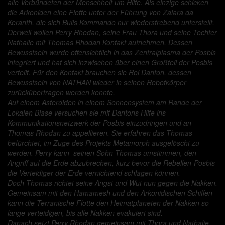
alle Verbündeten der Menschheit um Hilfe. Als einzige schicken
die Arkoniden eine Flotte unter der Führung von Zalara da
Keranth, die sich Bulls Kommando nur wiederstrebend unterstellt.
Derweil wollen Perry Rhodan, seine Frau Thora und seine Tochter
Nathalie mit Thomas Rhodan Kontakt aufnehmen. Dessen
Bewusstsein wurde offensichtlich in das Zentralplasma der Posbis
integriert und hat sich inzwischen über einen Großteil der Posbis
verteilt. Für den Kontakt brauchen sie Roi Danton, dessen
Bewusstsein von NATHAN wieder in seinen Robotkörper
zurückübertragen werden konnte.
Auf einem Asteroiden in einem Sonnensystem am Rande der
Lokalen Blase versuchen sie mit Dantons Hilfe ins
Kommunikationsnetzwerk der Posbis einzudringen und an
Thomas Rhodan zu appellieren. Sie erfahren das Thomas
befürchtet, im Zuge des Projekts Metamorph ausgelöscht zu
werden. Perry kann seinen Sohn Thomas umstimmen, den
Angriff auf die Erde abzubrechen, kurz bevor die Rebellen-Posbis
die Verteidiger der Erde vernichtend schlagen können.
Doch Thomas richtet seine Angst und Wut nun gegen die Nakken.
Gemeinsam mit den Hamamesh und den Arkonidischen Schiffen
kann die Terranische Flotte den Heimatplaneten der Nakken so
lange verteidigen, bis alle Nakken evakuiert sind.
Danach setzt Perry Rhodan gemeinsam mit Thora und Nathalie