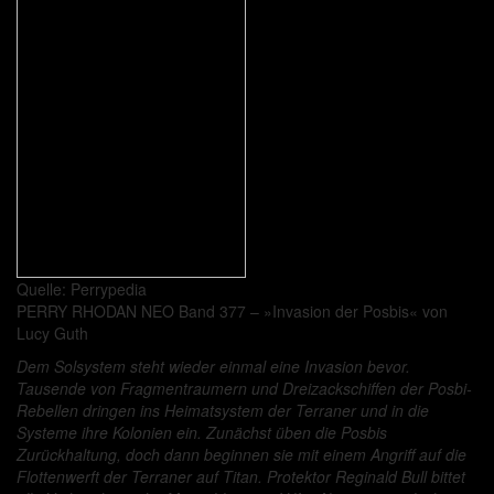
Quelle: Perrypedia
PERRY RHODAN NEO Band 377 – »Invasion der Posbis« von
Lucy Guth
Dem Solsystem steht wieder einmal eine Invasion bevor.
Tausende von Fragmentraumern und Dreizackschiffen der Posbi-
Rebellen dringen ins Heimatsystem der Terraner und in die
Systeme ihre Kolonien ein. Zunächst üben die Posbis
Zurückhaltung, doch dann beginnen sie mit einem Angriff auf die
Flottenwerft der Terraner auf Titan.
Protektor Reginald Bull bittet