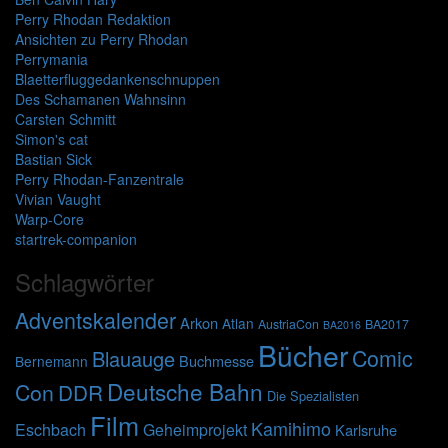
Perry Rhodan Redaktion
Ansichten zu Perry Rhodan
Perrymania
Blaetterfluggedankenschnuppen
Des Schamanen Wahnsinn
Carsten Schmitt
Simon's cat
Bastian Sick
Perry Rhodan-Fanzentrale
Vivian Vaught
Warp-Core
startrek-companion
Schlagwörter
Adventskalender
Arkon
Atlan
AustriaCon
BA2017
BA2016
Bücher
Comic
Blauauge
Buchmesse
Bernemann
Deutsche Bahn
Con
DDR
Die Spezialisten
Film
Kamihimo
Eschbach
Geheimprojekt
Karlsruhe