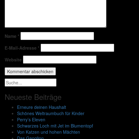
Name
*
E-Mail-Adresse
*
Website
Neueste Beiträge
Erneure deinen Haushalt
Schönes Weltraumbuch für Kinder
Perry’s Eleven
Schwarzes Loch mit Jet im Blumentopf
Von Katzen und hohen Mächten
Das Ganglion