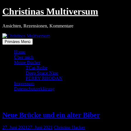
Zum
Christinas Multiversum
Inhalt
springen
Ansichten, Rezensionen, Kommentare
Primäres Menü
Home
Über mich
Meine Bücher
TCai-Reihe
Deep Space Nine
PERRY RHODAN
Impressum
Datenschutzerklärung
Tag:
27. Juni 2021
Neue Brücke und ein alter Biber
27. Juni 2021
27. Juni 2021
Christina Hacker