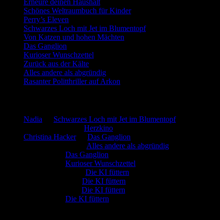
Erneure deinen Haushalt
Schönes Weltraumbuch für Kinder
Perry’s Eleven
Schwarzes Loch mit Jet im Blumentopf
Von Katzen und hohen Mächten
Das Ganglion
Kurioser Wunschzettel
Zurück aus der Kälte
Alles andere als abgründig
Rasanter Politthriller auf Arkon
Neueste Kommentare
Nadia
zu
Schwarzes Loch mit Jet im Blumentopf
Marion. Detzler
zu
Herzkino
Christina Hacker
zu
Das Ganglion
Gerfried Wagner
zu
Alles andere als abgründig
:-) Sandra
zu
Das Ganglion
:-) Sandra
zu
Kurioser Wunschzettel
Rüdiger Schäfer
zu
Die KI füttern
Johannes Kreis
zu
Die KI füttern
Robert Prätzler
zu
Die KI füttern
:-) Sandra
zu
Die KI füttern
Archiv