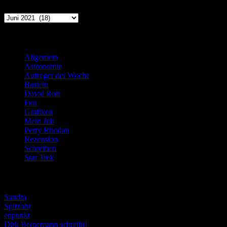
Archiv
Kategorien
Allgemein
(919)
Astronomie
(21)
Aufreger der Woche
(214)
Basteln
(71)
David Rott
(39)
Fun
(84)
Grafiken
(57)
Mein Job
(51)
Perry Rhodan
(616)
Rezension
(463)
Schreiben
(190)
Star Trek
(155)
Weblogs
Sandra
Spitzohr
enpunkt
Dirk Bernemann schreibt!