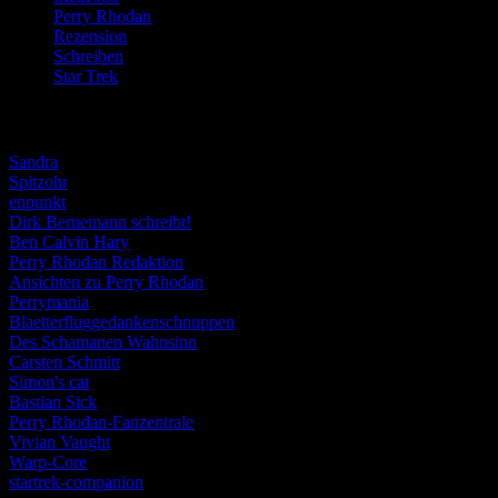
Perry Rhodan
(616)
Rezension
(463)
Schreiben
(190)
Star Trek
(155)
Weblogs
Sandra
Spitzohr
enpunkt
Dirk Bernemann schreibt!
Ben Calvin Hary
Perry Rhodan Redaktion
Ansichten zu Perry Rhodan
Perrymania
Blaetterfluggedankenschnuppen
Des Schamanen Wahnsinn
Carsten Schmitt
Simon's cat
Bastian Sick
Perry Rhodan-Fanzentrale
Vivian Vaught
Warp-Core
startrek-companion