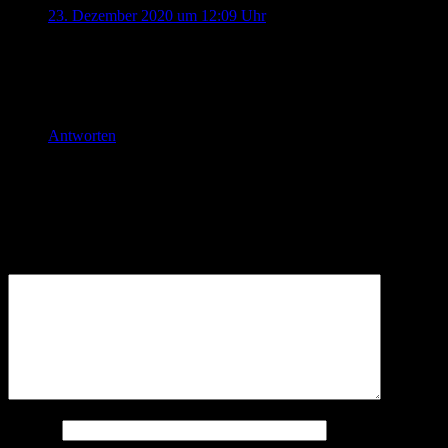
23. Dezember 2020 um 12:09 Uhr
Ein sehr lesenswerter Beitrag. Wir hatten so etwas mal
überlegt, aber dann gelassen. Aus Gründen.
Frohe Weihnachten!
Antworten
Schreibe einen Kommentar
Deine E-Mail-Adresse wird nicht veröffentlicht.
Erforderliche
Felder sind mit
*
markiert
Kommentar
*
Name
*