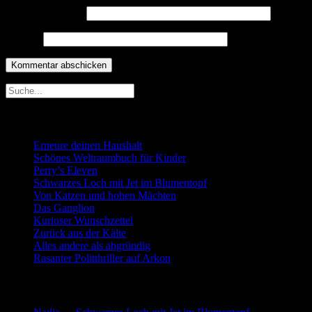
E-Mail-Adresse
*
Website
Neueste Beiträge
Erneure deinen Haushalt
Schönes Weltraumbuch für Kinder
Perry’s Eleven
Schwarzes Loch mit Jet im Blumentopf
Von Katzen und hohen Mächten
Das Ganglion
Kurioser Wunschzettel
Zurück aus der Kälte
Alles andere als abgründig
Rasanter Politthriller auf Arkon
Neueste Kommentare