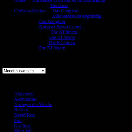
Nadia
zu
Schwarzes Loch mit Jet im Blumentopf
Marion. Detzler
zu
Herzkino
Christina Hacker
zu
Das Ganglion
Gerfried Wagner
zu
Alles andere als abgründig
:-) Sandra
zu
Das Ganglion
:-) Sandra
zu
Kurioser Wunschzettel
Rüdiger Schäfer
zu
Die KI füttern
Johannes Kreis
zu
Die KI füttern
Robert Prätzler
zu
Die KI füttern
:-) Sandra
zu
Die KI füttern
Archiv
Archiv
Kategorien
Allgemein
(919)
Astronomie
(21)
Aufreger der Woche
(214)
Basteln
(71)
David Rott
(39)
Fun
(84)
Grafiken
(57)
Mein Job
(51)