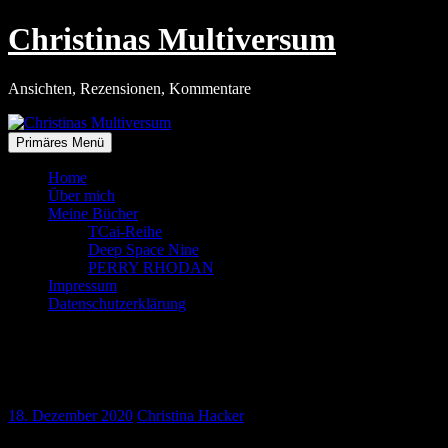
Zum
Christinas Multiversum
Inhalt
springen
Ansichten, Rezensionen, Kommentare
Primäres Menü
Home
Über mich
Meine Bücher
TCai-Reihe
Deep Space Nine
PERRY RHODAN
Impressum
Datenschutzerklärung
Das smarte Home und die Technik der
Zukunft
18. Dezember 2020
Christina Hacker