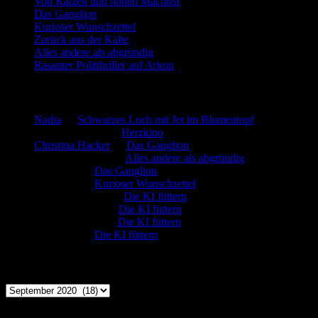
Von Katzen und hohen Mächten
Das Ganglion
Kurioser Wunschzettel
Zurück aus der Kälte
Alles andere als abgründig
Rasanter Politthriller auf Arkon
Neueste Kommentare
Nadia
zu
Schwarzes Loch mit Jet im Blumentopf
Marion. Detzler
zu
Herzkino
Christina Hacker
zu
Das Ganglion
Gerfried Wagner
zu
Alles andere als abgründig
:-) Sandra
zu
Das Ganglion
:-) Sandra
zu
Kurioser Wunschzettel
Rüdiger Schäfer
zu
Die KI füttern
Johannes Kreis
zu
Die KI füttern
Robert Prätzler
zu
Die KI füttern
:-) Sandra
zu
Die KI füttern
Archiv
Archiv