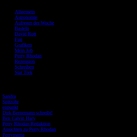
Kategorien
Allgemein
(919)
Astronomie
(21)
Aufreger der Woche
(214)
Basteln
(71)
David Rott
(39)
Fun
(84)
Grafiken
(57)
Mein Job
(51)
Perry Rhodan
(616)
Rezension
(463)
Schreiben
(190)
Star Trek
(155)
Weblogs
Sandra
Spitzohr
enpunkt
Dirk Bernemann schreibt!
Ben Calvin Hary
Perry Rhodan Redaktion
Ansichten zu Perry Rhodan
Perrymania