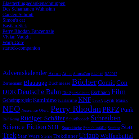
Blaetterfluggedankenschnuppen
Des Schamanen Wahnsinn
Carsten Schmitt
Simon's cat
Bastian Sick
Perry Rhodan-Fanzentrale
Vivian Vaught
Warp-Core
startrek-companion
Schlagwörter
Adventskalender
Arkon
Atlan
AustriaCon
BA2017
BA2016
Bücher
Comic
Con
Blauauge
Buchmesse
Bernemann
Film
Deutsche Bahn
DDR
Eschbach
Die Spezialisten
KNF
Kamihimo
Geheimprojekt
Karlsruhe
Lyrik
Musik
Love A
Perry Rhodan
NEO
PRFZ
Punk
Nussernte
Oberth
Schreiben
Rüdiger Schäfer
Schreibcoach
Ralf König
Star
Science Fiction
SOL
Spaceküche
Sprachunfälle
Stardust
Trek
Urlaub
Wolfenbüttel
Star Wars
Trekdinner
Sterne