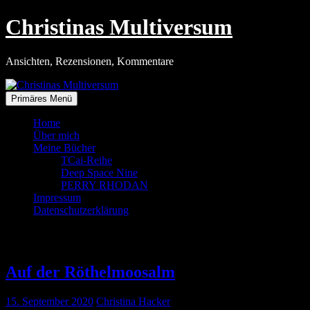
Zum
Christinas Multiversum
Inhalt
springen
Ansichten, Rezensionen, Kommentare
Primäres Menü
Home
Über mich
Meine Bücher
TCai-Reihe
Deep Space Nine
PERRY RHODAN
Impressum
Datenschutzerklärung
Tag:
15. September 2020
Auf der Röthelmoosalm
15. September 2020
Christina Hacker