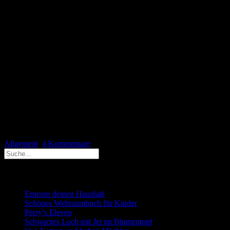
waren. Da kam man sich vor wie Samstags in der Kaufingerstraße
in München. Das ist nicht schön, aber auf der anderen Seite auch
verständlich. Jeder sucht in diesen Zeiten, in denen man nicht ins
Ausland fahren möchte (kann) ein Stückchen Erholung in der
heimischen Natur. Warum man aber mit einem E-Bike, das zehn
Zentimeter breite Reifen hat, den Berg hochfahren muss, erschließt
sich mir nach wie vor nicht. Ich glaube, dass ein E-Bike für viele
nur ein Statussymbol ist, vergleichbar mit dem Auto.
Ein paar Fotos haben wir gemacht, auch wenn die Qualität nicht so
gut ist.
Allgemein
4 Kommentare
Neueste Beiträge
Erneure deinen Haushalt
Schönes Weltraumbuch für Kinder
Perry’s Eleven
Schwarzes Loch mit Jet im Blumentopf