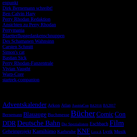
enpunkt
Dirk Bernemann schreibt!
Ben Calvin Hary
Perry Rhodan Redaktion
Ansichten zu Perry Rhodan
Perrymania
Blaetterfluggedankenschnuppen
Des Schamanen Wahnsinn
Carsten Schmitt
Simon's cat
Bastian Sick
Perry Rhodan-Fanzentrale
Vivian Vaught
Warp-Core
startrek-companion
Schlagwörter
Adventskalender
Arkon
Atlan
AustriaCon
BA2017
BA2016
Bücher
Comic
Con
Blauauge
Buchmesse
Bernemann
Film
Deutsche Bahn
DDR
Eschbach
Die Spezialisten
KNF
Kamihimo
Geheimprojekt
Karlsruhe
Lyrik
Musik
Love A