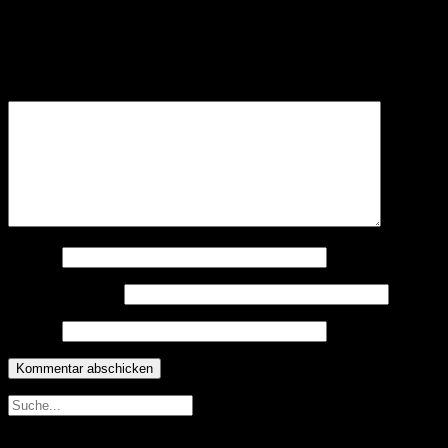
Schreibe einen Kommentar
Deine E-Mail-Adresse wird nicht veröffentlicht.
Erforderliche
Felder sind mit
*
markiert
Kommentar
*
Name
*
E-Mail-Adresse
*
Website
Neueste Beiträge