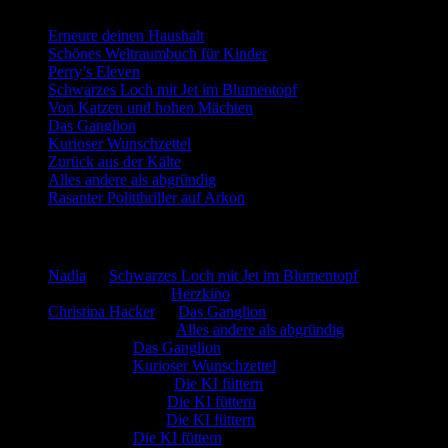
Erneure deinen Haushalt
Schönes Weltraumbuch für Kinder
Perry’s Eleven
Schwarzes Loch mit Jet im Blumentopf
Von Katzen und hohen Mächten
Das Ganglion
Kurioser Wunschzettel
Zurück aus der Kälte
Alles andere als abgründig
Rasanter Politthriller auf Arkon
Neueste Kommentare
Nadia
zu
Schwarzes Loch mit Jet im Blumentopf
Marion. Detzler
zu
Herzkino
Christina Hacker
zu
Das Ganglion
Gerfried Wagner
zu
Alles andere als abgründig
:-) Sandra
zu
Das Ganglion
:-) Sandra
zu
Kurioser Wunschzettel
Rüdiger Schäfer
zu
Die KI füttern
Johannes Kreis
zu
Die KI füttern
Robert Prätzler
zu
Die KI füttern
:-) Sandra
zu
Die KI füttern