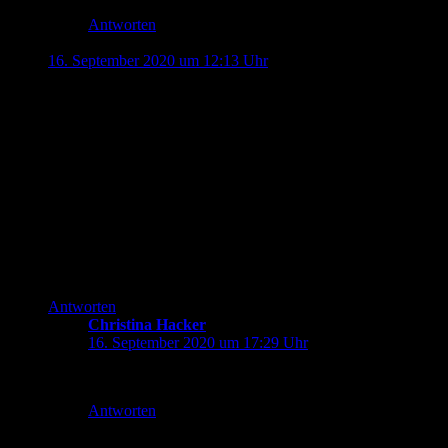
Antworten
Jonas
sagt:
16. September 2020 um 12:13 Uhr
Was gemeint war ist schon klar, sollte auch keine Kritik sein.
Und die meisten Leute verstehen sicherlich auch das richtige.
Vielleicht ist es mir deshalb aufgefallen. Weil es so absurd ist
sich einen Radler mit einem E-Bike auf dem Rücken
vorzustellen, denn das war mein erster Gedanke beim lesen :)
:)
Was KNF betrifft, das stimmt, da finden sich auch gerne mal
Typos die dann wahre Stilblüten ergeben. Aber wen wundert
es, wenn man bedenkt wie viel Text er in den letzten
Jahrzehnten verfasst hat für die diversen Blogs die er führt.
Antworten
Christina Hacker
sagt:
16. September 2020 um 17:29 Uhr
Hab’s auch nicht als Kritik verstanden.
Antworten