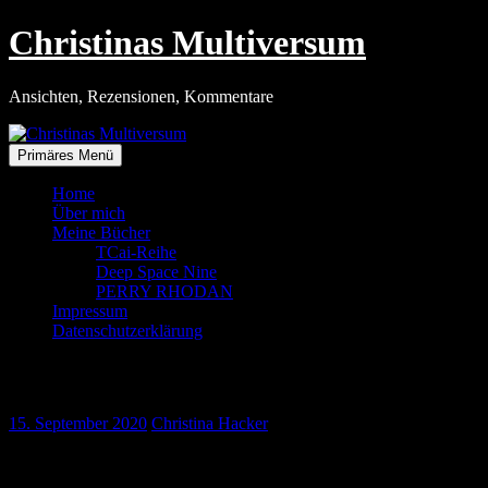
Zum
Christinas Multiversum
Inhalt
springen
Ansichten, Rezensionen, Kommentare
Primäres Menü
Home
Über mich
Meine Bücher
TCai-Reihe
Deep Space Nine
PERRY RHODAN
Impressum
Datenschutzerklärung
Auf der Röthelmoosalm
15. September 2020
Christina Hacker
Wie ich auf die Idee kam, zur Röthelmoosalm zu wandern, ist
eigentlich makaber. Seit zwei Wochen wird ein Kollege meines