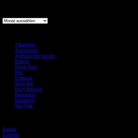
Archiv
Archiv
Kategorien
Allgemein
(919)
Astronomie
(21)
Aufreger der Woche
(214)
Basteln
(71)
David Rott
(39)
Fun
(84)
Grafiken
(57)
Mein Job
(51)
Perry Rhodan
(616)
Rezension
(463)
Schreiben
(190)
Star Trek
(155)
Weblogs
Sandra
Spitzohr