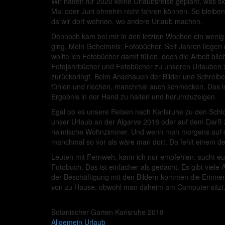
Wir hatten für 2020 keine Urlaubsreise geplant, was sic
Mai oder Juni ohnehin nicht fahren können. So bleiben
da wir dort wohnen, wo andere Urlaub machen.
Dennoch kam bei mir in den letzten Wochen ein wenig U
ging. Mein Geheimnis: Fotobücher. Seit Jahren liegen
wollte ich Fotobücher damit füllen, doch die Arbeit bli
Fotojahrbücher und Fotobücher zu unseren Urlauben zu 
zurückbringt. Beim Anschauen der Bilder und Schreiben
fühlen und riechen, manchmal auch schmecken. Das ist 
Ergebnis in der Hand zu halten und herumzuzeigen.
Egal ob es unsere Reisen nach Karlsruhe zu den Schlo
unser Urlaub an der Algarve 2018 oder auf dem Darß 2
heimische Wohnzimmer. Und wenn man morgens auf den
manchmal so vor als wäre man dort. Da fehlt einem der
Leuten mit Fernweh, kann ich nur empfehlen: sucht eur
Fotobuch. Das ist einfacher als gedacht. Es gibt viele 
der Beschäftigung mit den Bildern kommen die Erinner
von zu Hause, obwohl man daheim am Computer sitzt
Botanischer Garten Karlsruhe 2018
Allgemein
Urlaub