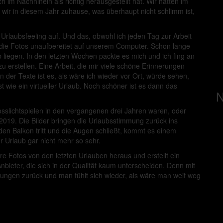
h im Nachhinein als richtig herausgestellt hat. Wir hätten im
 wir in diesem Jahr zuhause, was überhaupt nicht schlimm ist,
rlaubsfeeling auf. Und das, obwohl ich jeden Tag zur Arbeit
 die Fotos unaufbereitet auf unserem Computer. Schon lange
eb liegen. In den letzten Wochen packte es mich und ich fing an
erstellen. Eine Arbeit, die mir viele schöne Erinnerungen
 der Texte ist es, als wäre ich wieder vor Ort, würde sehen,
wie ein virtueller Urlaub. Noch schöner ist es dann das
N
sslichtspielen in den vergangenen drei Jahren waren, oder
019. Die Bilder bringen die Urlaubsstimmung zurück ins
 Balkon tritt und die Augen schließt, kommt es einem
 Urlaub gar nicht mehr so sehr.
e Fotos von den letzten Urlauben heraus und erstellt ein
Anbieter, die sich in der Qualität kaum unterscheiden. Denn mit
ungen zurück und man fühlt sich wieder, als wäre man weit weg
.