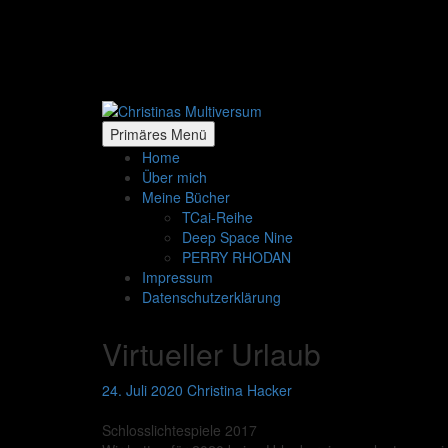
Zum
Inhalt
springen
Primäres Menü
Home
Über mich
Meine Bücher
TCai-Reihe
Deep Space Nine
PERRY RHODAN
Impressum
Datenschutzerklärung
Virtueller Urlaub
24. Juli 2020
Christina Hacker
Schlosslichtespiele 2017