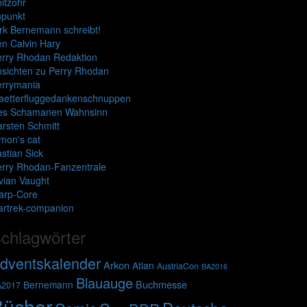
itzohr
npunkt
rk Bernemann schreibt!
n Calvin Hary
erry Rhodan Redaktion
sichten zu Perry Rhodan
errymania
laetterfluggedankenschnuppen
es Schamanen Wahnsinn
rsten Schmitt
mon's cat
stian Sick
erry Rhodan-Fanzentrale
vian Vaught
arp-Core
artrek-companion
chlagwörter
dventskalender
Arkon
Atlan
AustriaCon
BA2016
Blauauge
Buchmesse
Bernemann
A2017
Bücher