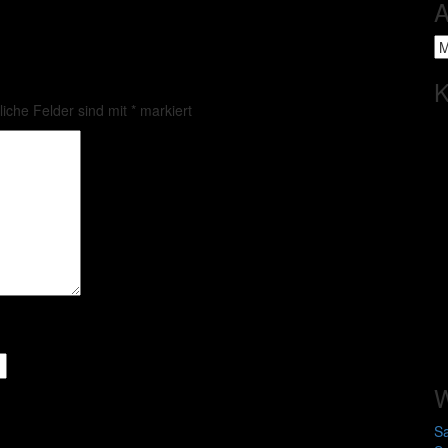
A
Ar
K
liche Felder sind mit
*
markiert
W
S