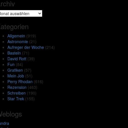
rchiv
chiv
ategorien
Allgemein
(919)
Astronomie
(21)
Aufreger der Woche
(214)
Basteln
(71)
David Rott
(39)
Fun
(84)
Grafiken
(57)
Mein Job
(51)
Perry Rhodan
(616)
Rezension
(463)
Schreiben
(190)
Star Trek
(155)
eblogs
andra