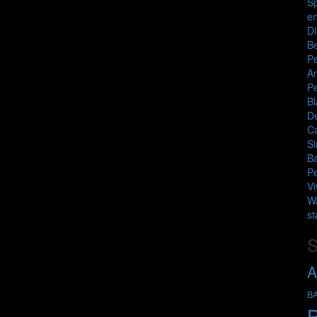
Sp
e
Di
Be
P
An
P
B
D
Ca
Si
Ba
P
Vi
W
st
S
A
B