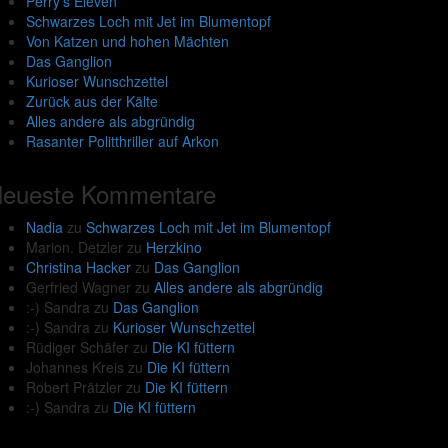
Perry’s Eleven
Schwarzes Loch mit Jet im Blumentopf
Von Katzen und hohen Mächten
Das Ganglion
Kurioser Wunschzettel
Zurück aus der Kälte
Alles andere als abgründig
Rasanter Politthriller auf Arkon
eueste Kommentare
Nadia
zu
Schwarzes Loch mit Jet im Blumentopf
Marion. Detzler
zu
Herzkino
Christina Hacker
zu
Das Ganglion
Gerfried Wagner
zu
Alles andere als abgründig
:-) Sandra
zu
Das Ganglion
:-) Sandra
zu
Kurioser Wunschzettel
Rüdiger Schäfer
zu
Die KI füttern
Johannes Kreis
zu
Die KI füttern
Robert Prätzler
zu
Die KI füttern
:-) Sandra
zu
Die KI füttern