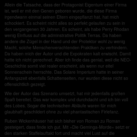
Allein die Tatsache, dass der Protagonist Eigentum einer Firma
ist, weil er mit den Genen geboren wurde, die diese Firma
irgendwann einmal seinen Eltern eingepflanzt hat, hat mich
schockiert. Es scheint nicht alles so perfekt gelaufen zu sein in
den vergangenen 30 Jahren. Es scheint, als habe Perry Rhodan
wenig Einfluss auf die adminstrative Politik Terras. Da haben
andere die Zügel in der Hand und der Protektor wohl zu wenig
Macht, solche Menschenverachtenden Praktiken zu verhindern.
Da haben mich der Autor und die Expokraten kalt erwischt. Damit
hatte ich nicht gerechnet. Aber ich finde das genial, weil die NEO-
Geschichte somit viel realer erscheint, als wenn nur eitel
Sonnenschein herrschte. Das Solare Imperium hatte in seiner
Anfangszeit ebenfalls Schattenseiten, nur wurden diese nicht so
offensichtlich gezeigt.
Wie der Autor das Szenario umsetzt, hat mir jedenfalls großen
Spaß bereitet. Das war komplex und durchdacht und ich bin voll
des Lobes. Sogar die technischen Abläufe waren für mich
glaubhaft geschildert ohne zu viel phantastischen Firlefanz.
Ruben Wickenhäuser hat sich bisher von Roman zu Roman
gesteigert, dass finde ich gut. Mit »Die Geminga-Morde« setzt er
den starken Staffelauftakt fort und macht viel Lust auf die