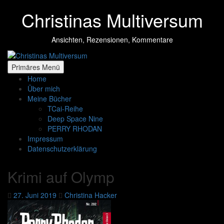
Zum
Christinas Multiversum
Inhalt
springen
Ansichten, Rezensionen, Kommentare
Primäres Menü
Home
Über mich
Meine Bücher
TCai-Reihe
Deep Space Nine
PERRY RHODAN
Impressum
Datenschutzerklärung
Krimi auf Olymp
27. Juni 2019
Christina Hacker