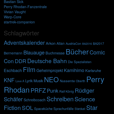
Bastian Sick
Perry Rhodan-Fanzentrale
Vivian Vaught
Warp-Core
startrek-companion
Schlagwörter
Adventskalender
Arkon
Atlan
AustriaCon
BA2017
BA2016
Bücher
Comic
Blauauge
Buchmesse
Bernemann
Deutsche Bahn
Con
DDR
Die Spezialisten
Film
Kamihimo
Eschbach
Geheimprojekt
Karlsruhe
Perry
NEO
KNF
Lyrik
Musik
Nussernte
Oberth
Love A
Rhodan
PRFZ
Rüdiger
Punk
Ralf König
Schreiben
Science
Schäfer
Schreibcoach
Star
Fiction
SOL
Spaceküche
Sprachunfälle
Stardust