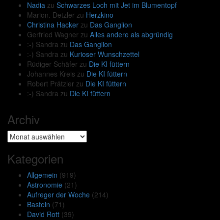
Nadia
zu
Schwarzes Loch mit Jet im Blumentopf
Marion. Detzler
zu
Herzkino
Christina Hacker
zu
Das Ganglion
Gerfried Wagner
zu
Alles andere als abgründig
:-) Sandra
zu
Das Ganglion
:-) Sandra
zu
Kurioser Wunschzettel
Rüdiger Schäfer
zu
Die KI füttern
Johannes Kreis
zu
Die KI füttern
Robert Prätzler
zu
Die KI füttern
:-) Sandra
zu
Die KI füttern
Archiv
Archiv
Kategorien
Allgemein
(919)
Astronomie
(21)
Aufreger der Woche
(214)
Basteln
(71)
David Rott
(39)