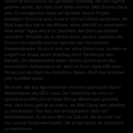
Groom ist ein Grunner, ein genetisch Flüchtling, der auf Plophos
geboren wurde, dort aber nicht leben möchte. Weil Grooms Gene
aber Firmeneigentum eines am Variable Genom Projekt
beteiligten Konzerns sind, muss er sich auf Olymp verstecken. Als
Multi-Ingenieur hat er das Wissen, seine Identität zu verschleiern.
Aber eines Tages wird er in Geschäfte des Geminga-Kartells
verwickelt. Schneller als er denken kann, gerät er zwischen die
Fronten des Kartells und den Agenten des Terranischen
Geheimdienstes. Es droht nicht nur seine Enttarnung, sondern er
entgeht nur knapp einem Anschlag durch Handlanger des
Kartells. Die Rhodansöhne bieten Groom Schutz durch den
terranischen Geheimdienst an, wenn er ihnen dabei Hilft Iratio
Hondo und den Kopf des Kartells zu fassen. Doch das Vorhaben
geht furchtbar schief.
Mit einem Mix aus Agententhriller und Krimi überrascht Ruben
Wickenhäuser die NEO-Leser. Die Geschichte ist nicht nur
spannend erzählt und mit jeder Menge Wendungen gestrickt,
nein, dem Autor gelingt es zudem, die Welt Olymp sehr plastisch
zu beschreiben. Das liest sich atmosphärisch dicht und
wirklichkeitsnah. Es ist eine Welt der Zukunft, die dennoch viel
von unserer Gegenwart besitzt. Sie ist fast schon als dystopisch
zu bezeichnen.