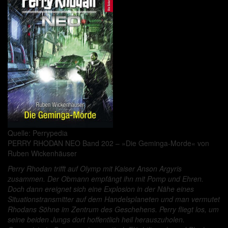
Quelle: Perrypedia
PERRY RHODAN NEO Band 202 – »Die Geminga-Morde« von
Ruben Wickenhäuser
Perry Rhodan trifft auf Olymp mit Kaiser Anson Argyris
zusammen. Der Obmann empfängt ihn mit Pomp und Ehren.
Doch dann ereignet sich eine Explosion in der Nähe eines
Situationstransmitter auf dem Handelsplaneten und man vermutet
Rhodans Söhne im Zentrum des Geschehens. Perry fliegt los, um
seine beiden Jungs dort hoffentlich heil herauszuholen.