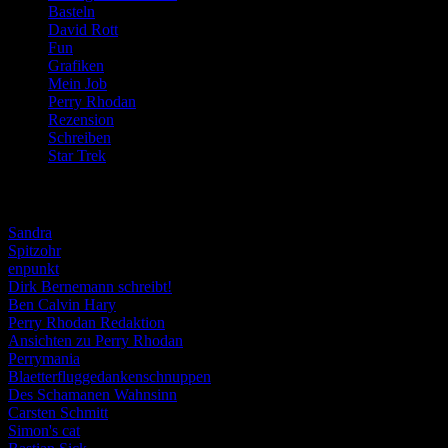
Basteln
(71)
David Rott
(39)
Fun
(84)
Grafiken
(57)
Mein Job
(51)
Perry Rhodan
(616)
Rezension
(463)
Schreiben
(190)
Star Trek
(155)
Weblogs
Sandra
Spitzohr
enpunkt
Dirk Bernemann schreibt!
Ben Calvin Hary
Perry Rhodan Redaktion
Ansichten zu Perry Rhodan
Perrymania
Blaetterfluggedankenschnuppen
Des Schamanen Wahnsinn
Carsten Schmitt
Simon's cat