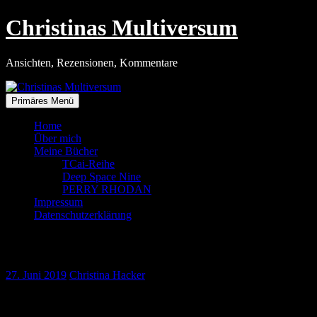
Zum
Christinas Multiversum
Inhalt
springen
Ansichten, Rezensionen, Kommentare
Primäres Menü
Home
Über mich
Meine Bücher
TCai-Reihe
Deep Space Nine
PERRY RHODAN
Impressum
Datenschutzerklärung
Nochmal Weststrand
27. Juni 2019
Christina Hacker
Hafenausfahrt am Nordstrand