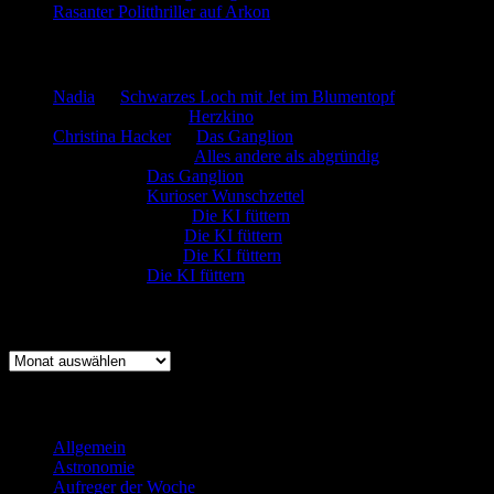
Rasanter Politthriller auf Arkon
Neueste Kommentare
Nadia
zu
Schwarzes Loch mit Jet im Blumentopf
Marion. Detzler
zu
Herzkino
Christina Hacker
zu
Das Ganglion
Gerfried Wagner
zu
Alles andere als abgründig
:-) Sandra
zu
Das Ganglion
:-) Sandra
zu
Kurioser Wunschzettel
Rüdiger Schäfer
zu
Die KI füttern
Johannes Kreis
zu
Die KI füttern
Robert Prätzler
zu
Die KI füttern
:-) Sandra
zu
Die KI füttern
Archiv
Archiv
Kategorien
Allgemein
(919)
Astronomie
(21)
Aufreger der Woche
(214)