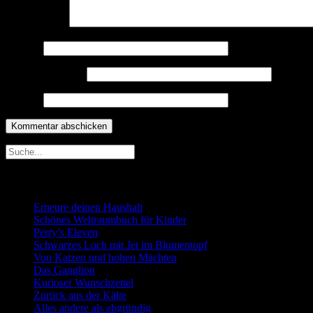
Kommentar
*
Name
*
E-Mail-Adresse
*
Website
Neueste Beiträge
Erneure deinen Haushalt
Schönes Weltraumbuch für Kinder
Perry’s Eleven
Schwarzes Loch mit Jet im Blumentopf
Von Katzen und hohen Mächten
Das Ganglion
Kurioser Wunschzettel
Zurück aus der Kälte
Alles andere als abgründig