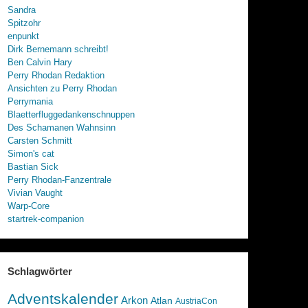
Sandra
Spitzohr
enpunkt
Dirk Bernemann schreibt!
Ben Calvin Hary
Perry Rhodan Redaktion
Ansichten zu Perry Rhodan
Perrymania
Blaetterfluggedankenschnuppen
Des Schamanen Wahnsinn
Carsten Schmitt
Simon's cat
Bastian Sick
Perry Rhodan-Fanzentrale
Vivian Vaught
Warp-Core
startrek-companion
Schlagwörter
Adventskalender
Arkon
Atlan
AustriaCon