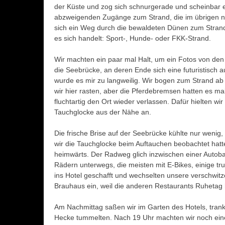
der Küste und zog sich schnurgerade und scheinbar en
abzweigenden Zugänge zum Strand, die im übrigen num
sich ein Weg durch die bewaldeten Dünen zum Strand.
es sich handelt: Sport-, Hunde- oder FKK-Strand.
Wir machten ein paar mal Halt, um ein Fotos von d
die Seebrücke, an deren Ende sich eine futuristisch 
wurde es mir zu langweilig. Wir bogen zum Strand ab 
wir hier rasten, aber die Pferdebremsen hatten es 
fluchtartig den Ort wieder verlassen.
Dafür hielten wi
Tauchglocke aus der Nähe an.
Die frische Brise auf der Seebrücke kühlte nur wenig
wir die Tauchglocke beim Auftauchen beobachtet hatt
heimwärts. Der Radweg glich inzwischen einer Autob
Rädern unterwegs, die meisten mit E-Bikes, einige tr
ins Hotel geschafft und wechselten unsere verschwi
Brauhaus ein, weil die anderen Restaurants Ruhetag h
Am Nachmittag saßen wir im Garten des Hotels, tranke
Hecke tummelten. Nach 19 Uhr machten wir noch ein