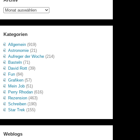
Archiv
Kategorien
Allgemein
(919)
Astronomie
(21)
Aufreger der Woche
(214)
Basteln
(71)
David Rott
(39)
Fun
(84)
Grafiken
(57)
Mein Job
(51)
Perry Rhodan
(616)
Rezension
(463)
Schreiben
(190)
Star Trek
(155)
Weblogs