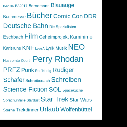
Blauauge
Bernemann
BA2017
BA2016
Bücher
Comic
Con
DDR
Buchmesse
Deutsche Bahn
Die Spezialisten
Film
Kamihimo
Eschbach
Geheimprojekt
NEO
KNF
Karlsruhe
Lyrik
Musik
Love A
Perry Rhodan
Nussernte
Oberth
PRFZ
Rüdiger
Punk
Ralf König
Schreiben
Schäfer
Schreibcoach
Science Fiction
SOL
Spaceküche
Star Trek
Star Wars
Sprachunfälle
Stardust
Urlaub
Wolfenbüttel
Trekdinner
Sterne