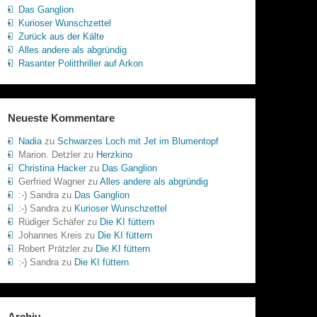
Das Ganglion
Kurioser Wunschzettel
Zurück aus der Kälte
Alles andere als abgründig
Rasanter Politthriller auf Arkon
Neueste Kommentare
Nadia
zu
Schwarzes Loch mit Jet im Blumentopf
Marion. Detzler
zu
Herzkino
Christina Hacker
zu
Das Ganglion
Gerfried Wagner
zu
Alles andere als abgründig
:-) Sandra
zu
Das Ganglion
:-) Sandra
zu
Kurioser Wunschzettel
Rüdiger Schäfer
zu
Die KI füttern
Johannes Kreis
zu
Die KI füttern
Robert Prätzler
zu
Die KI füttern
:-) Sandra
zu
Die KI füttern
Archiv