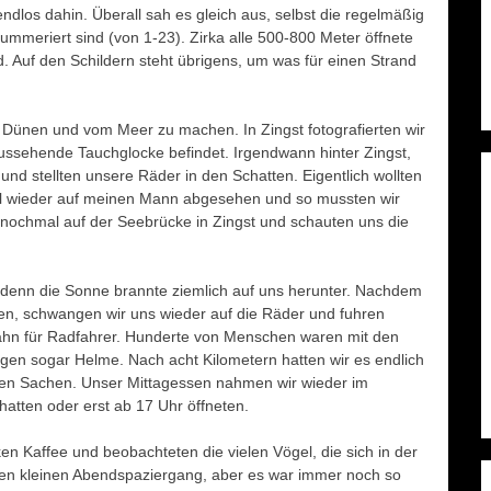
dlos dahin. Überall sah es gleich aus, selbst die regelmäßig
meriert sind (von 1-23). Zirka alle 500-800 Meter öffnete
 Auf den Schildern steht übrigens, um was für einen Strand
en Dünen und vom Meer zu machen.
In Zingst fotografierten wir
aussehende Tauchglocke befindet. Irgendwann hinter Zingst,
und stellten unsere Räder in den Schatten. Eigentlich wollten
mal wieder auf meinen Mann abgesehen und so mussten wir
r nochmal auf der Seebrücke in Zingst und schauten uns die
, denn die Sonne brannte ziemlich auf uns herunter. Nachdem
en, schwangen wir uns wieder auf die Räder und fuhren
ahn für Radfahrer. Hunderte von Menschen waren mit den
ugen sogar Helme. Nach acht Kilometern hatten wir es endlich
tzen Sachen. Unser Mittagessen nahmen wir wieder im
atten oder erst ab 17 Uhr öffneten.
n Kaffee und beobachteten die vielen Vögel, die sich in der
en kleinen Abendspaziergang, aber es war immer noch so