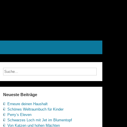
Neueste Beiträge
Erneure deinen Haushalt
Schönes Weltraumbuch für Kinder
Perry’s Eleven
Schwarzes Loch mit Jet im Blumentopf
Von Katzen und hohen Mächten