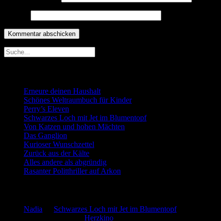
Website
Neueste Beiträge
Erneure deinen Haushalt
Schönes Weltraumbuch für Kinder
Perry’s Eleven
Schwarzes Loch mit Jet im Blumentopf
Von Katzen und hohen Mächten
Das Ganglion
Kurioser Wunschzettel
Zurück aus der Kälte
Alles andere als abgründig
Rasanter Politthriller auf Arkon
Neueste Kommentare
Nadia
zu
Schwarzes Loch mit Jet im Blumentopf
Marion. Detzler
zu
Herzkino