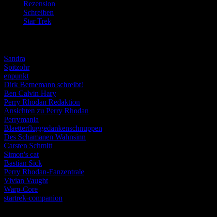
Rezension
(463)
Schreiben
(190)
Star Trek
(155)
Weblogs
Sandra
Spitzohr
enpunkt
Dirk Bernemann schreibt!
Ben Calvin Hary
Perry Rhodan Redaktion
Ansichten zu Perry Rhodan
Perrymania
Blaetterfluggedankenschnuppen
Des Schamanen Wahnsinn
Carsten Schmitt
Simon's cat
Bastian Sick
Perry Rhodan-Fanzentrale
Vivian Vaught
Warp-Core
startrek-companion
Schlagwörter