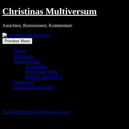
Zum
Christinas Multiversum
Inhalt
springen
Ansichten, Rezensionen, Kommentare
Primäres Menü
Home
Über mich
Meine Bücher
TCai-Reihe
Deep Space Nine
PERRY RHODAN
Impressum
Datenschutzerklärung
Frohes Fest
23. Dezember 2018
Christina Hacker
Ich wünsche allen meinen Lesern ein frohes und besinnliches Weihnac