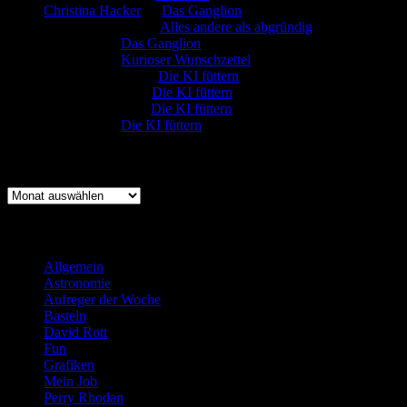
Christina Hacker
zu
Das Ganglion
Gerfried Wagner
zu
Alles andere als abgründig
:-) Sandra
zu
Das Ganglion
:-) Sandra
zu
Kurioser Wunschzettel
Rüdiger Schäfer
zu
Die KI füttern
Johannes Kreis
zu
Die KI füttern
Robert Prätzler
zu
Die KI füttern
:-) Sandra
zu
Die KI füttern
Archiv
Archiv
Kategorien
Allgemein
(919)
Astronomie
(21)
Aufreger der Woche
(214)
Basteln
(71)
David Rott
(39)
Fun
(84)
Grafiken
(57)
Mein Job
(51)
Perry Rhodan
(616)