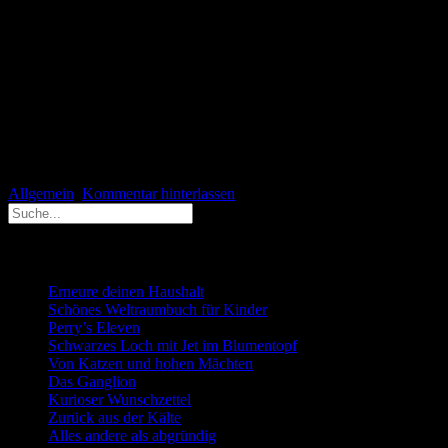
Ich wünsche allen meinen Lesern ein frohes und besinnliches
Weihnachtsfest. Genießt die Zeit mit oder ohne Familie, ganz so wie
es euch Freude macht.
Wir lesen uns wieder nach den Feiertagen!
Eure Christina
Allgemein
Kommentar hinterlassen
Neueste Beiträge
Erneure deinen Haushalt
Schönes Weltraumbuch für Kinder
Perry’s Eleven
Schwarzes Loch mit Jet im Blumentopf
Von Katzen und hohen Mächten
Das Ganglion
Kurioser Wunschzettel
Zurück aus der Kälte
Alles andere als abgründig