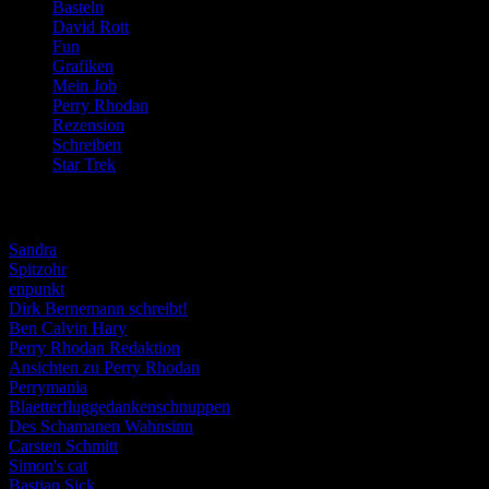
Basteln
(71)
David Rott
(39)
Fun
(84)
Grafiken
(57)
Mein Job
(51)
Perry Rhodan
(616)
Rezension
(463)
Schreiben
(190)
Star Trek
(155)
Weblogs
Sandra
Spitzohr
enpunkt
Dirk Bernemann schreibt!
Ben Calvin Hary
Perry Rhodan Redaktion
Ansichten zu Perry Rhodan
Perrymania
Blaetterfluggedankenschnuppen
Des Schamanen Wahnsinn
Carsten Schmitt
Simon's cat
Bastian Sick