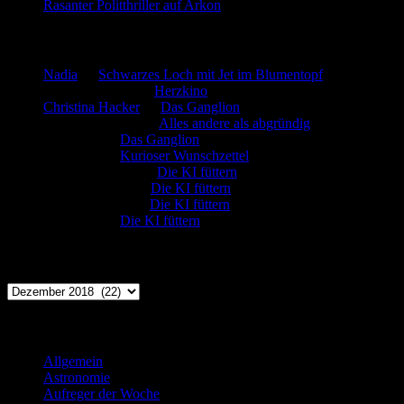
Rasanter Politthriller auf Arkon
Neueste Kommentare
Nadia
zu
Schwarzes Loch mit Jet im Blumentopf
Marion. Detzler
zu
Herzkino
Christina Hacker
zu
Das Ganglion
Gerfried Wagner
zu
Alles andere als abgründig
:-) Sandra
zu
Das Ganglion
:-) Sandra
zu
Kurioser Wunschzettel
Rüdiger Schäfer
zu
Die KI füttern
Johannes Kreis
zu
Die KI füttern
Robert Prätzler
zu
Die KI füttern
:-) Sandra
zu
Die KI füttern
Archiv
Archiv
Kategorien
Allgemein
(919)
Astronomie
(21)
Aufreger der Woche
(214)