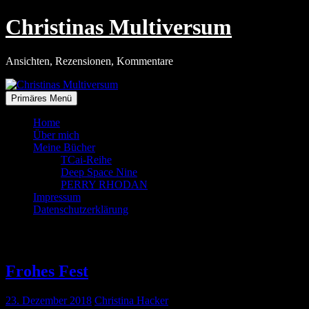
Zum
Christinas Multiversum
Inhalt
springen
Ansichten, Rezensionen, Kommentare
Primäres Menü
Home
Über mich
Meine Bücher
TCai-Reihe
Deep Space Nine
PERRY RHODAN
Impressum
Datenschutzerklärung
Tag:
23. Dezember 2018
Frohes Fest
23. Dezember 2018
Christina Hacker