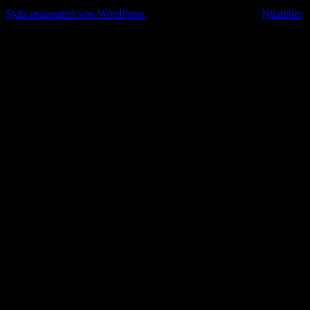
© 2026 Alle Rechte vorbehalten
Stolz präsentiert von WordPress
|
Theme: Simple Life von
Nilambar
.
Nach
oben