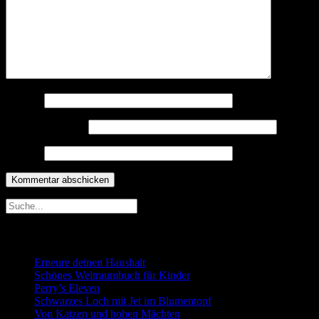
Name
*
E-Mail-Adresse
*
Website
Neueste Beiträge
Erneure deinen Haushalt
Schönes Weltraumbuch für Kinder
Perry’s Eleven
Schwarzes Loch mit Jet im Blumentopf
Von Katzen und hohen Mächten