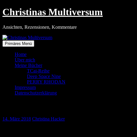
Zum
Christinas Multiversum
Inhalt
springen
Ansichten, Rezensionen, Kommentare
Primäres Menü
Home
Über mich
Meine Bücher
TCai-Reihe
Deep Space Nine
PERRY RHODAN
Impressum
Datenschutzerklärung
R.I.P. Stephen Hawking
14. März 2018
Christina Hacker
Eines der größten Genies des zwanzigsten und einundzwanzigsten
Jahrhunderts vertstarb heute, ausgerechnet am Geburtstag von