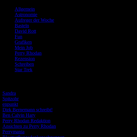
Allgemein
(919)
Astronomie
(21)
Aufreger der Woche
(214)
Basteln
(71)
David Rott
(39)
Fun
(84)
Grafiken
(57)
Mein Job
(51)
Perry Rhodan
(616)
Rezension
(463)
Schreiben
(190)
Star Trek
(155)
Weblogs
Sandra
Spitzohr
enpunkt
Dirk Bernemann schreibt!
Ben Calvin Hary
Perry Rhodan Redaktion
Ansichten zu Perry Rhodan
Perrymania