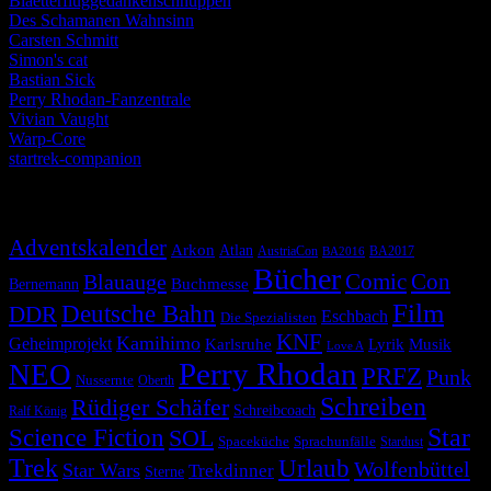
Blaetterfluggedankenschnuppen
Des Schamanen Wahnsinn
Carsten Schmitt
Simon's cat
Bastian Sick
Perry Rhodan-Fanzentrale
Vivian Vaught
Warp-Core
startrek-companion
Schlagwörter
Adventskalender
Arkon
Atlan
AustriaCon
BA2017
BA2016
Bücher
Comic
Con
Blauauge
Buchmesse
Bernemann
Film
Deutsche Bahn
DDR
Eschbach
Die Spezialisten
KNF
Kamihimo
Geheimprojekt
Karlsruhe
Lyrik
Musik
Love A
Perry Rhodan
NEO
PRFZ
Punk
Nussernte
Oberth
Schreiben
Rüdiger Schäfer
Schreibcoach
Ralf König
Star
Science Fiction
SOL
Spaceküche
Sprachunfälle
Stardust
Trek
Urlaub
Wolfenbüttel
Star Wars
Trekdinner
Sterne