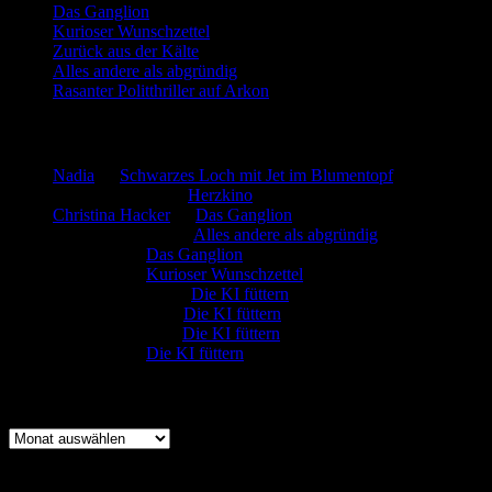
Das Ganglion
Kurioser Wunschzettel
Zurück aus der Kälte
Alles andere als abgründig
Rasanter Politthriller auf Arkon
Neueste Kommentare
Nadia
zu
Schwarzes Loch mit Jet im Blumentopf
Marion. Detzler
zu
Herzkino
Christina Hacker
zu
Das Ganglion
Gerfried Wagner
zu
Alles andere als abgründig
:-) Sandra
zu
Das Ganglion
:-) Sandra
zu
Kurioser Wunschzettel
Rüdiger Schäfer
zu
Die KI füttern
Johannes Kreis
zu
Die KI füttern
Robert Prätzler
zu
Die KI füttern
:-) Sandra
zu
Die KI füttern
Archiv
Archiv
Kategorien