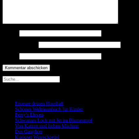
Name
*
E-Mail-Adresse
*
Website
Neueste Beiträge
Erneure deinen Haushalt
Schönes Weltraumbuch für Kinder
Perry’s Eleven
Schwarzes Loch mit Jet im Blumentopf
Von Katzen und hohen Mächten
Das Ganglion
Kurioser Wunschzettel