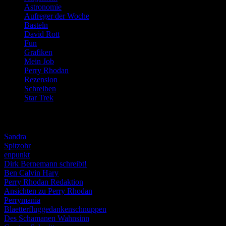
Astronomie
(21)
Aufreger der Woche
(214)
Basteln
(71)
David Rott
(39)
Fun
(84)
Grafiken
(57)
Mein Job
(51)
Perry Rhodan
(616)
Rezension
(463)
Schreiben
(190)
Star Trek
(155)
Weblogs
Sandra
Spitzohr
enpunkt
Dirk Bernemann schreibt!
Ben Calvin Hary
Perry Rhodan Redaktion
Ansichten zu Perry Rhodan
Perrymania
Blaetterfluggedankenschnuppen
Des Schamanen Wahnsinn