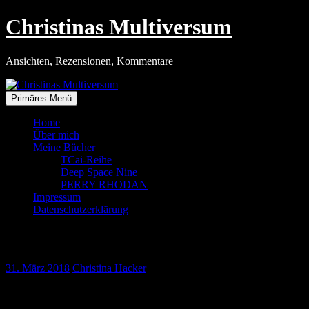
Zum
Christinas Multiversum
Inhalt
springen
Ansichten, Rezensionen, Kommentare
Primäres Menü
Home
Über mich
Meine Bücher
TCai-Reihe
Deep Space Nine
PERRY RHODAN
Impressum
Datenschutzerklärung
Ostern 2018
31. März 2018
Christina Hacker
Ich wünsche allen Besuchern meines