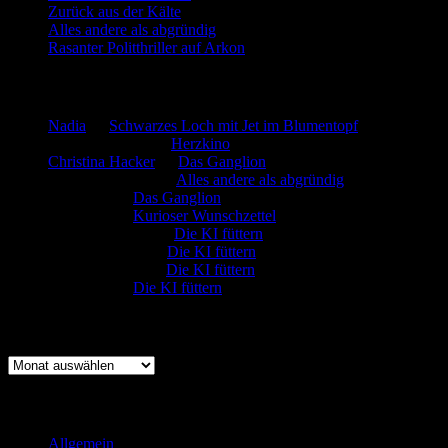
Zurück aus der Kälte
Alles andere als abgründig
Rasanter Politthriller auf Arkon
Neueste Kommentare
Nadia
zu
Schwarzes Loch mit Jet im Blumentopf
Marion. Detzler
zu
Herzkino
Christina Hacker
zu
Das Ganglion
Gerfried Wagner
zu
Alles andere als abgründig
:-) Sandra
zu
Das Ganglion
:-) Sandra
zu
Kurioser Wunschzettel
Rüdiger Schäfer
zu
Die KI füttern
Johannes Kreis
zu
Die KI füttern
Robert Prätzler
zu
Die KI füttern
:-) Sandra
zu
Die KI füttern
Archiv
Archiv
Kategorien
Allgemein
(919)