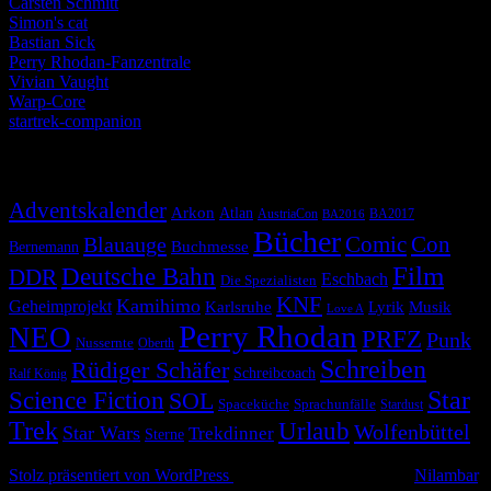
Carsten Schmitt
Simon's cat
Bastian Sick
Perry Rhodan-Fanzentrale
Vivian Vaught
Warp-Core
startrek-companion
Schlagwörter
Adventskalender
Arkon
Atlan
AustriaCon
BA2017
BA2016
Bücher
Comic
Con
Blauauge
Buchmesse
Bernemann
Film
Deutsche Bahn
DDR
Eschbach
Die Spezialisten
KNF
Kamihimo
Geheimprojekt
Karlsruhe
Lyrik
Musik
Love A
Perry Rhodan
NEO
PRFZ
Punk
Nussernte
Oberth
Schreiben
Rüdiger Schäfer
Schreibcoach
Ralf König
Star
Science Fiction
SOL
Spaceküche
Sprachunfälle
Stardust
Trek
Urlaub
Wolfenbüttel
Star Wars
Trekdinner
Sterne
© 2026 Alle Rechte vorbehalten
Stolz präsentiert von WordPress
|
Theme: Simple Life von
Nilambar
.