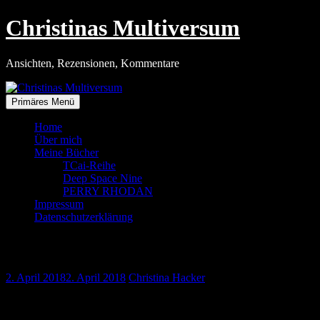
Zum
Christinas Multiversum
Inhalt
springen
Ansichten, Rezensionen, Kommentare
Primäres Menü
Home
Über mich
Meine Bücher
TCai-Reihe
Deep Space Nine
PERRY RHODAN
Impressum
Datenschutzerklärung
Löcher im Mobilnetz
2. April 2018
2. April 2018
Christina Hacker
Dass wir im hochentwickelten Deutschland ein Problem mit dem
Mobilfunknetz haben, sollte inzwischen wahrscheinlich jeder