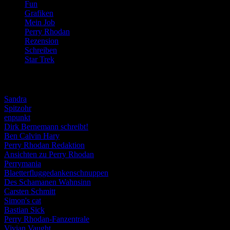
Fun
(84)
Grafiken
(57)
Mein Job
(51)
Perry Rhodan
(616)
Rezension
(463)
Schreiben
(190)
Star Trek
(155)
Weblogs
Sandra
Spitzohr
enpunkt
Dirk Bernemann schreibt!
Ben Calvin Hary
Perry Rhodan Redaktion
Ansichten zu Perry Rhodan
Perrymania
Blaetterfluggedankenschnuppen
Des Schamanen Wahnsinn
Carsten Schmitt
Simon's cat
Bastian Sick
Perry Rhodan-Fanzentrale
Vivian Vaught