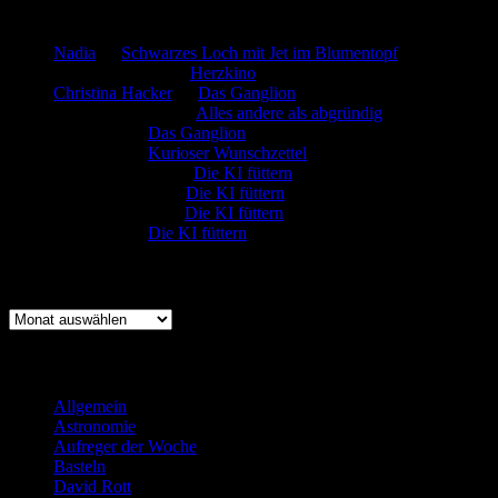
Neueste Kommentare
Nadia
zu
Schwarzes Loch mit Jet im Blumentopf
Marion. Detzler
zu
Herzkino
Christina Hacker
zu
Das Ganglion
Gerfried Wagner
zu
Alles andere als abgründig
:-) Sandra
zu
Das Ganglion
:-) Sandra
zu
Kurioser Wunschzettel
Rüdiger Schäfer
zu
Die KI füttern
Johannes Kreis
zu
Die KI füttern
Robert Prätzler
zu
Die KI füttern
:-) Sandra
zu
Die KI füttern
Archiv
Archiv
Kategorien
Allgemein
(919)
Astronomie
(21)
Aufreger der Woche
(214)
Basteln
(71)
David Rott
(39)