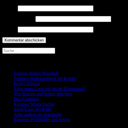
Name
*
E-Mail-Adresse
*
Website
Neueste Beiträge
Erneure deinen Haushalt
Schönes Weltraumbuch für Kinder
Perry’s Eleven
Schwarzes Loch mit Jet im Blumentopf
Von Katzen und hohen Mächten
Das Ganglion
Kurioser Wunschzettel
Zurück aus der Kälte
Alles andere als abgründig
Rasanter Politthriller auf Arkon