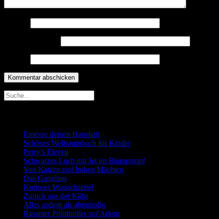
Name
*
E-Mail-Adresse
*
Website
Neueste Beiträge
Erneure deinen Haushalt
Schönes Weltraumbuch für Kinder
Perry’s Eleven
Schwarzes Loch mit Jet im Blumentopf
Von Katzen und hohen Mächten
Das Ganglion
Kurioser Wunschzettel
Zurück aus der Kälte
Alles andere als abgründig
Rasanter Politthriller auf Arkon