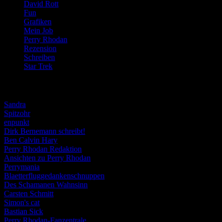
David Rott
(39)
Fun
(84)
Grafiken
(57)
Mein Job
(51)
Perry Rhodan
(616)
Rezension
(463)
Schreiben
(190)
Star Trek
(155)
Weblogs
Sandra
Spitzohr
enpunkt
Dirk Bernemann schreibt!
Ben Calvin Hary
Perry Rhodan Redaktion
Ansichten zu Perry Rhodan
Perrymania
Blaetterfluggedankenschnuppen
Des Schamanen Wahnsinn
Carsten Schmitt
Simon's cat
Bastian Sick
Perry Rhodan-Fanzentrale