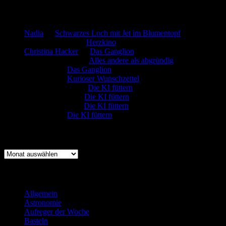
Neueste Kommentare
Nadia
zu
Schwarzes Loch mit Jet im Blumentopf
Marion. Detzler
zu
Herzkino
Christina Hacker
zu
Das Ganglion
Gerfried Wagner
zu
Alles andere als abgründig
:-) Sandra
zu
Das Ganglion
:-) Sandra
zu
Kurioser Wunschzettel
Rüdiger Schäfer
zu
Die KI füttern
Johannes Kreis
zu
Die KI füttern
Robert Prätzler
zu
Die KI füttern
:-) Sandra
zu
Die KI füttern
Archiv
Archiv
Kategorien
Allgemein
(919)
Astronomie
(21)
Aufreger der Woche
(214)
Basteln
(71)