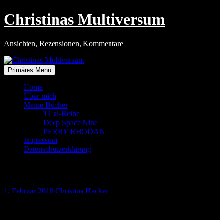
Zum
Christinas Multiversum
Inhalt
springen
Ansichten, Rezensionen, Kommentare
Primäres Menü
Home
Über mich
Meine Bücher
TCai-Reihe
Deep Space Nine
PERRY RHODAN
Impressum
Datenschutzerklärung
Ein bisschen Krieg
1. Februar 2018
Christina Hacker
So manchem Brauch in Bayern kann ich irgendwie nichts
abgewinnen.