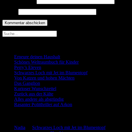
E-Mail-Adresse
*
Website
Neueste Beiträge
Erneure deinen Haushalt
Schönes Weltraumbuch für Kinder
Perry’s Eleven
Schwarzes Loch mit Jet im Blumentopf
Von Katzen und hohen Mächten
Das Ganglion
Kurioser Wunschzettel
Zurück aus der Kälte
Alles andere als abgründig
Rasanter Politthriller auf Arkon
Neueste Kommentare
Nadia
zu
Schwarzes Loch mit Jet im Blumentopf