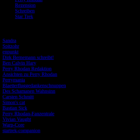
Rezension
(463)
Schreiben
(190)
Star Trek
(155)
Weblogs
Sandra
Spitzohr
enpunkt
Dirk Bernemann schreibt!
Ben Calvin Hary
Perry Rhodan Redaktion
Ansichten zu Perry Rhodan
Perrymania
Blaetterfluggedankenschnuppen
Des Schamanen Wahnsinn
Carsten Schmitt
Simon's cat
Bastian Sick
Perry Rhodan-Fanzentrale
Vivian Vaught
Warp-Core
startrek-companion