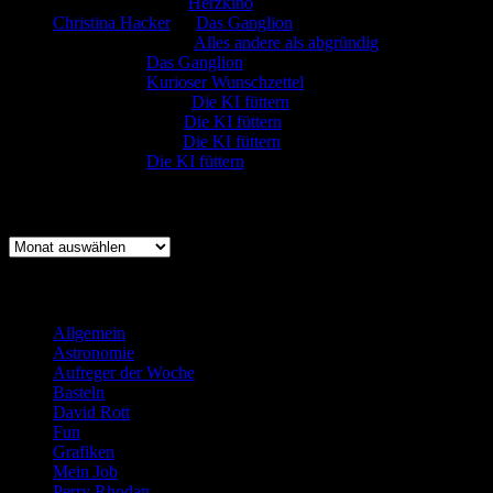
Marion. Detzler
zu
Herzkino
Christina Hacker
zu
Das Ganglion
Gerfried Wagner
zu
Alles andere als abgründig
:-) Sandra
zu
Das Ganglion
:-) Sandra
zu
Kurioser Wunschzettel
Rüdiger Schäfer
zu
Die KI füttern
Johannes Kreis
zu
Die KI füttern
Robert Prätzler
zu
Die KI füttern
:-) Sandra
zu
Die KI füttern
Archiv
Archiv
Kategorien
Allgemein
(919)
Astronomie
(21)
Aufreger der Woche
(214)
Basteln
(71)
David Rott
(39)
Fun
(84)
Grafiken
(57)
Mein Job
(51)
Perry Rhodan
(616)