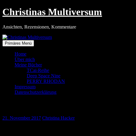
Zum
Christinas Multiversum
Inhalt
springen
Ansichten, Rezensionen, Kommentare
Primäres Menü
Home
Über mich
Meine Bücher
TCai-Reihe
Deep Space Nine
PERRY RHODAN
Impressum
Datenschutzerklärung
Von Null auf Hundert
21. November 2017
Christina Hacker
So sieht es aus, wenn man aus