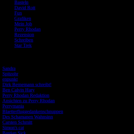
Basteln
(71)
David Rott
(39)
Fun
(84)
Grafiken
(57)
Mein Job
(51)
Perry Rhodan
(616)
Rezension
(463)
Schreiben
(190)
Star Trek
(155)
Weblogs
Sandra
Spitzohr
enpunkt
Dirk Bernemann schreibt!
Ben Calvin Hary
Perry Rhodan Redaktion
Ansichten zu Perry Rhodan
Perrymania
Blaetterfluggedankenschnuppen
Des Schamanen Wahnsinn
Carsten Schmitt
Simon's cat
Bastian Sick