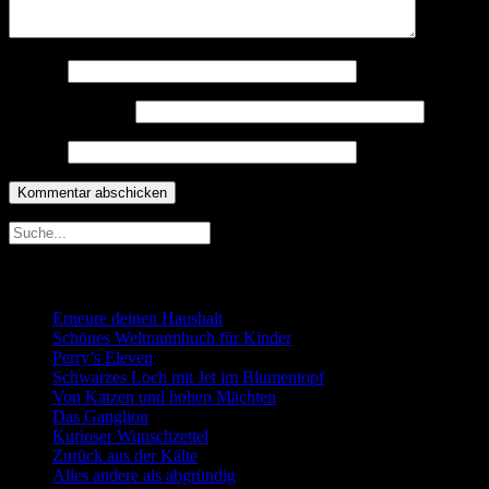
Name
*
E-Mail-Adresse
*
Website
Neueste Beiträge
Erneure deinen Haushalt
Schönes Weltraumbuch für Kinder
Perry’s Eleven
Schwarzes Loch mit Jet im Blumentopf
Von Katzen und hohen Mächten
Das Ganglion
Kurioser Wunschzettel
Zurück aus der Kälte
Alles andere als abgründig