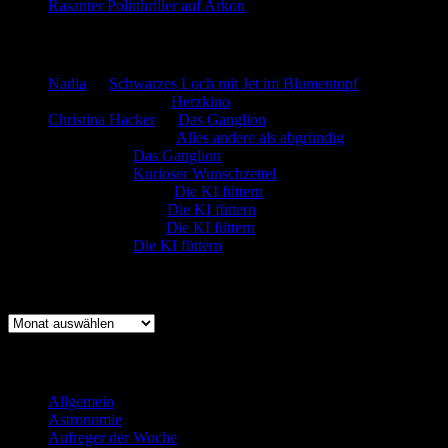
Rasanter Politthriller auf Arkon
Neueste Kommentare
Nadia
zu
Schwarzes Loch mit Jet im Blumentopf
Marion. Detzler
zu
Herzkino
Christina Hacker
zu
Das Ganglion
Gerfried Wagner
zu
Alles andere als abgründig
:-) Sandra
zu
Das Ganglion
:-) Sandra
zu
Kurioser Wunschzettel
Rüdiger Schäfer
zu
Die KI füttern
Johannes Kreis
zu
Die KI füttern
Robert Prätzler
zu
Die KI füttern
:-) Sandra
zu
Die KI füttern
Archiv
Archiv
Kategorien
Allgemein
(919)
Astronomie
(21)
Aufreger der Woche
(214)