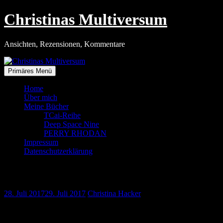
Zum
Christinas Multiversum
Inhalt
springen
Ansichten, Rezensionen, Kommentare
Primäres Menü
Home
Über mich
Meine Bücher
TCai-Reihe
Deep Space Nine
PERRY RHODAN
Impressum
Datenschutzerklärung
Amazon und die Zukunft
28. Juli 2017
29. Juli 2017
Christina Hacker
Screenshot vom Juli 2017