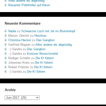
Alles andere als abgründig
Rasanter Politthriller auf Arkon
Neueste Kommentare
Nadia
zu
Schwarzes Loch mit Jet im Blumentopf
Marion. Detzler
zu
Herzkino
Christina Hacker
zu
Das Ganglion
Gerfried Wagner
zu
Alles andere als abgründig
:-) Sandra
zu
Das Ganglion
:-) Sandra
zu
Kurioser Wunschzettel
Rüdiger Schäfer
zu
Die KI füttern
Johannes Kreis
zu
Die KI füttern
Robert Prätzler
zu
Die KI füttern
:-) Sandra
zu
Die KI füttern
Archiv
Archiv