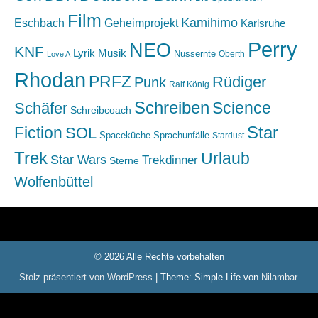
Film
Kamihimo
Eschbach
Geheimprojekt
Karlsruhe
Perry
NEO
KNF
Lyrik
Musik
Nussernte
Oberth
Love A
Rhodan
PRFZ
Rüdiger
Punk
Ralf König
Schreiben
Science
Schäfer
Schreibcoach
Star
Fiction
SOL
Spaceküche
Sprachunfälle
Stardust
Trek
Urlaub
Star Wars
Trekdinner
Sterne
Wolfenbüttel
© 2026 Alle Rechte vorbehalten
Stolz präsentiert von WordPress
|
Theme: Simple Life von
Nilambar
.