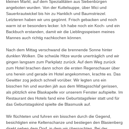
kleinen Markt, auf dem Spezialitäten aus Siebenbürgen
angeboten wurden. Von der Kuttelsuppe, über Mici und
Sauerkrautwickel bis hin zu Hanklich und Baumstriezel.
Letzteren haben wir uns gegönnt. Frisch gebacken und noch
warm ist er besonders lecker. Ich habe noch ein Koch- und ein
Backbuch erstanden, damit wir die Lieblingsspeisen meines
Mannes auch richtig nachkochen können.
Nach dem Mittag verschwand die brennende Sonne hinter
dunklen Wolken. Die schwüle Hitze wurde unerträglich und wir
gingen langsam zum Parkplatz zurück. Auf dem Weg zurück
zum Hotel brachen dann schon die ersten Regenschauer über
uns herein und gerade im Hotel angekommen, krachte es. Das
Gewitter zog jedoch schnell vorüber. Wir legten uns ein
bisschen hin und wurden jäh aus dem Mittagsschlaf gerissen,
als plötzlich eine Blaskapelle vor unserem Fenster aufspielte. Im
Restaurant des Hotels fand eine Geburtstagsfeier statt und für
das Geburtstagskind spielte die Blasmusik auf.
Wir flüchteten und fuhren ein bisschen durch die Gegend,
besichtigten eine Keltenschanze und bestiegen den Blasienberg
direkt neben dem Dorf, in dem wir übernachten. Bei der