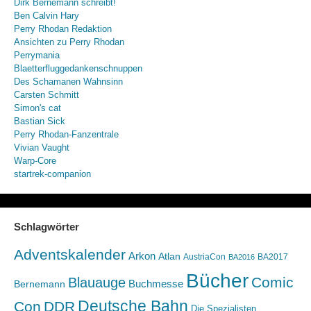
Dirk Bernemann schreibt!
Ben Calvin Hary
Perry Rhodan Redaktion
Ansichten zu Perry Rhodan
Perrymania
Blaetterfluggedankenschnuppen
Des Schamanen Wahnsinn
Carsten Schmitt
Simon's cat
Bastian Sick
Perry Rhodan-Fanzentrale
Vivian Vaught
Warp-Core
startrek-companion
Schlagwörter
Adventskalender
Arkon
Atlan
AustriaCon
BA2017
BA2016
Bücher
Comic
Blauauge
Buchmesse
Bernemann
Deutsche Bahn
Con
DDR
Die Spezialisten