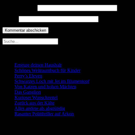
E-Mail-Adresse
*
Website
Neueste Beiträge
Erneure deinen Haushalt
Schönes Weltraumbuch für Kinder
Perry’s Eleven
Schwarzes Loch mit Jet im Blumentopf
Von Katzen und hohen Mächten
Das Ganglion
Kurioser Wunschzettel
Zurück aus der Kälte
Alles andere als abgründig
Rasanter Politthriller auf Arkon
Neueste Kommentare