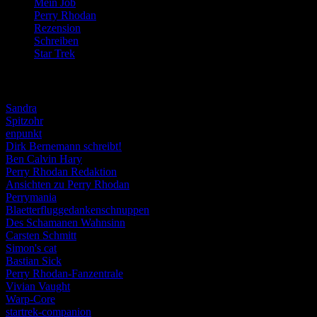
Mein Job
(51)
Perry Rhodan
(616)
Rezension
(463)
Schreiben
(190)
Star Trek
(155)
Weblogs
Sandra
Spitzohr
enpunkt
Dirk Bernemann schreibt!
Ben Calvin Hary
Perry Rhodan Redaktion
Ansichten zu Perry Rhodan
Perrymania
Blaetterfluggedankenschnuppen
Des Schamanen Wahnsinn
Carsten Schmitt
Simon's cat
Bastian Sick
Perry Rhodan-Fanzentrale
Vivian Vaught
Warp-Core
startrek-companion