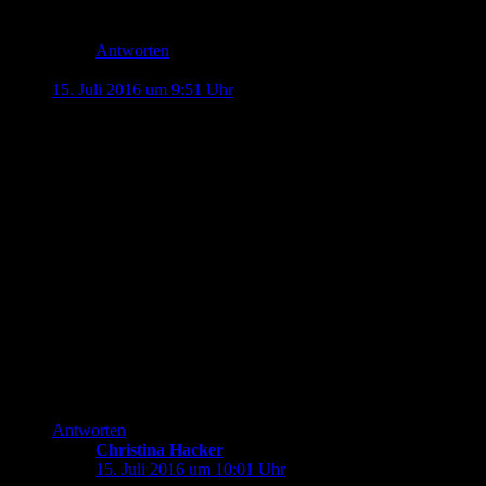
was an sich ja nicht verkehrt ist (weil mehr Auswahl).
Antworten
Jonas
sagt:
15. Juli 2016 um 9:51 Uhr
Da du dich explizit auf private Seiten beziehst. Muss die
Fragestellung dann nicht umgekehrt lauten?
Wie viel Freizeit bin ich bereit für die Öffentlichkeit zu
opfern?
Wo ist die Schmerzgrenze?
Seien es Serverkosten, Überwwachung einer
Kommentarfunktion oder einfach nur der selbstgemachte
innere Druck regelmäßig „liefern zu müssen“.
Denn letztlich musst du deine Informationen nicht teilen, du
(nicht explizit gemeint, hier meine ich damit alle Blogger,
Wikischreiber, EZinemacher etc.) machst es gerne und
freiwillig. Oder?
Antworten
Christina Hacker
sagt:
15. Juli 2016 um 10:01 Uhr