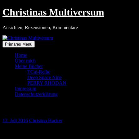
Zum
Christinas Multiversum
Inhalt
springen
Ansichten, Rezensionen, Kommentare
Primäres Menü
Home
Über mich
Meine Bücher
TCai-Reihe
Deep Space Nine
PERRY RHODAN
Impressum
Datenschutzerklärung
Informationen von Wert
12. Juli 2016
Christina Hacker
Seit jeher gehören Informationen zu einem kostbaren Gut. In all den
Jahrtausenden haben viele Menschen für die Beschaffung von