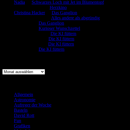
Nadia
zu
Schwarzes Loch mit Jet im Blumentopf
Marion. Detzler
zu
Herzkino
Christina Hacker
zu
Das Ganglion
Gerfried Wagner
zu
Alles andere als abgründig
:-) Sandra
zu
Das Ganglion
:-) Sandra
zu
Kurioser Wunschzettel
Rüdiger Schäfer
zu
Die KI füttern
Johannes Kreis
zu
Die KI füttern
Robert Prätzler
zu
Die KI füttern
:-) Sandra
zu
Die KI füttern
Archiv
Archiv
Kategorien
Allgemein
(919)
Astronomie
(21)
Aufreger der Woche
(214)
Basteln
(71)
David Rott
(39)
Fun
(84)
Grafiken
(57)