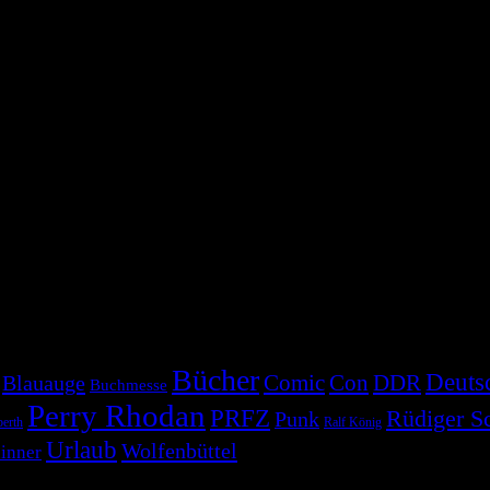
Bücher
Deuts
Comic
Con
DDR
Blauauge
Buchmesse
Perry Rhodan
PRFZ
Rüdiger S
Punk
erth
Ralf König
Urlaub
Wolfenbüttel
inner