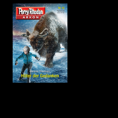
Quelle: Perrypedia
PERRY RHODAN ARKON Band 10 – »Hüter der Gedanken« von 
Auf seiner Reise durch das Portal durchlebt Rhodan das Leben des K
Als Hirtenjunge auf Iprasa vor zehntausenden von Jahren geboren, stö
Hologramm erscheint, lernt Sidhar längst in Vergessenheit geratenes 