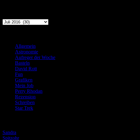
Archiv
Archiv
Kategorien
Allgemein
(919)
Astronomie
(21)
Aufreger der Woche
(214)
Basteln
(71)
David Rott
(39)
Fun
(84)
Grafiken
(57)
Mein Job
(51)
Perry Rhodan
(616)
Rezension
(463)
Schreiben
(190)
Star Trek
(155)
Weblogs
Sandra
Spitzohr