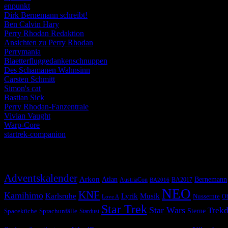
enpunkt
Dirk Bernemann schreibt!
Ben Calvin Hary
Perry Rhodan Redaktion
Ansichten zu Perry Rhodan
Perrymania
Blaetterfluggedankenschnuppen
Des Schamanen Wahnsinn
Carsten Schmitt
Simon's cat
Bastian Sick
Perry Rhodan-Fanzentrale
Vivian Vaught
Warp-Core
startrek-companion
Schlagwörter
Adventskalender
Arkon
Atlan
Bernemann
AustriaCon
BA2017
BA2016
NEO
KNF
Kamihimo
Karlsruhe
Lyrik
Musik
Nussernte
Ob
Love A
Star Trek
Star Wars
Trekd
Spaceküche
Sprachunfälle
Sterne
Stardust
© 2026 Alle Rechte vorbehalten