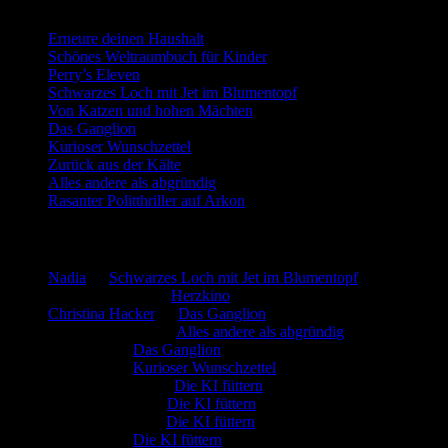
Erneure deinen Haushalt
Schönes Weltraumbuch für Kinder
Perry’s Eleven
Schwarzes Loch mit Jet im Blumentopf
Von Katzen und hohen Mächten
Das Ganglion
Kurioser Wunschzettel
Zurück aus der Kälte
Alles andere als abgründig
Rasanter Politthriller auf Arkon
Neueste Kommentare
Nadia
zu
Schwarzes Loch mit Jet im Blumentopf
Marion. Detzler
zu
Herzkino
Christina Hacker
zu
Das Ganglion
Gerfried Wagner
zu
Alles andere als abgründig
:-) Sandra
zu
Das Ganglion
:-) Sandra
zu
Kurioser Wunschzettel
Rüdiger Schäfer
zu
Die KI füttern
Johannes Kreis
zu
Die KI füttern
Robert Prätzler
zu
Die KI füttern
:-) Sandra
zu
Die KI füttern