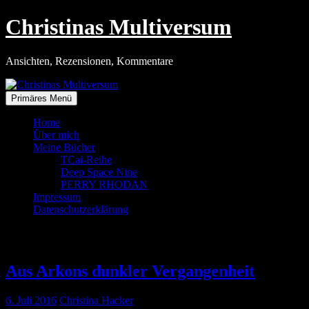
Zum
Christinas Multiversum
Inhalt
springen
Ansichten, Rezensionen, Kommentare
Primäres Menü
Home
Über mich
Meine Bücher
TCai-Reihe
Deep Space Nine
PERRY RHODAN
Impressum
Datenschutzerklärung
Tag:
6. Juli 2016
Aus Arkons dunkler Vergangenheit
6. Juli 2016
Christina Hacker