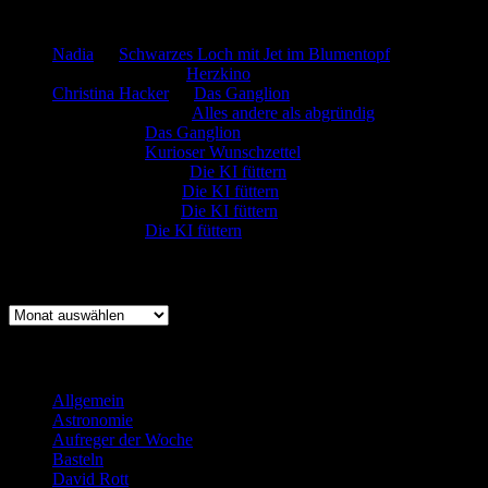
Neueste Kommentare
Nadia
zu
Schwarzes Loch mit Jet im Blumentopf
Marion. Detzler
zu
Herzkino
Christina Hacker
zu
Das Ganglion
Gerfried Wagner
zu
Alles andere als abgründig
:-) Sandra
zu
Das Ganglion
:-) Sandra
zu
Kurioser Wunschzettel
Rüdiger Schäfer
zu
Die KI füttern
Johannes Kreis
zu
Die KI füttern
Robert Prätzler
zu
Die KI füttern
:-) Sandra
zu
Die KI füttern
Archiv
Archiv
Kategorien
Allgemein
(919)
Astronomie
(21)
Aufreger der Woche
(214)
Basteln
(71)
David Rott
(39)