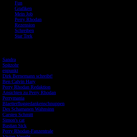
Fun
(84)
Grafiken
(57)
Mein Job
(51)
Perry Rhodan
(616)
Rezension
(463)
Schreiben
(190)
Star Trek
(155)
Weblogs
Sandra
Spitzohr
enpunkt
Dirk Bernemann schreibt!
Ben Calvin Hary
Perry Rhodan Redaktion
Ansichten zu Perry Rhodan
Perrymania
Blaetterfluggedankenschnuppen
Des Schamanen Wahnsinn
Carsten Schmitt
Simon's cat
Bastian Sick
Perry Rhodan-Fanzentrale
Vivian Vaught