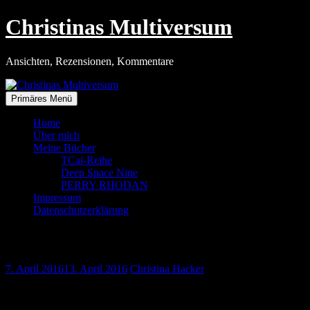
Zum
Christinas Multiversum
Inhalt
springen
Ansichten, Rezensionen, Kommentare
Primäres Menü
Home
Über mich
Meine Bücher
TCai-Reihe
Deep Space Nine
PERRY RHODAN
Impressum
Datenschutzerklärung
Newsletter im Doppelpack
7. April 2016
13. April 2016
Christina Hacker
Eineinhalb Jahre betreue ich jetzt den Newsletter der PRFZ. Ich
versuche ihn so regelmäßig wie möglich erscheinen zu lassen. Also