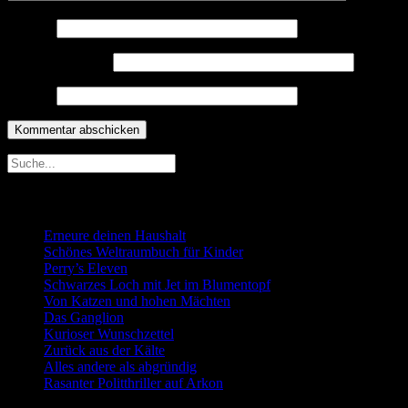
Name
*
E-Mail-Adresse
*
Website
Neueste Beiträge
Erneure deinen Haushalt
Schönes Weltraumbuch für Kinder
Perry’s Eleven
Schwarzes Loch mit Jet im Blumentopf
Von Katzen und hohen Mächten
Das Ganglion
Kurioser Wunschzettel
Zurück aus der Kälte
Alles andere als abgründig
Rasanter Politthriller auf Arkon