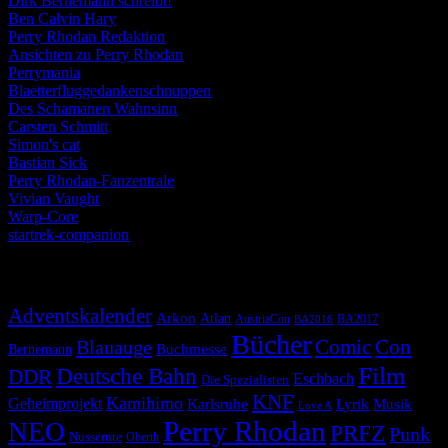
Dirk Bernemann schreibt!
Ben Calvin Hary
Perry Rhodan Redaktion
Ansichten zu Perry Rhodan
Perrymania
Blaetterfluggedankenschnuppen
Des Schamanen Wahnsinn
Carsten Schmitt
Simon's cat
Bastian Sick
Perry Rhodan-Fanzentrale
Vivian Vaught
Warp-Core
startrek-companion
Schlagwörter
Adventskalender
Arkon
Atlan
AustriaCon
BA2017
BA2016
Bücher
Comic
Con
Blauauge
Buchmesse
Bernemann
Film
Deutsche Bahn
DDR
Eschbach
Die Spezialisten
KNF
Kamihimo
Geheimprojekt
Karlsruhe
Lyrik
Musik
Love A
Perry Rhodan
NEO
PRFZ
Punk
Nussernte
Oberth