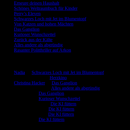
Erneure deinen Haushalt
Schönes Weltraumbuch für Kinder
Perry’s Eleven
Schwarzes Loch mit Jet im Blumentopf
Von Katzen und hohen Mächten
Das Ganglion
Kurioser Wunschzettel
Zurück aus der Kälte
Alles andere als abgründig
Rasanter Politthriller auf Arkon
Neueste Kommentare
Nadia
zu
Schwarzes Loch mit Jet im Blumentopf
Marion. Detzler
zu
Herzkino
Christina Hacker
zu
Das Ganglion
Gerfried Wagner
zu
Alles andere als abgründig
:-) Sandra
zu
Das Ganglion
:-) Sandra
zu
Kurioser Wunschzettel
Rüdiger Schäfer
zu
Die KI füttern
Johannes Kreis
zu
Die KI füttern
Robert Prätzler
zu
Die KI füttern
:-) Sandra
zu
Die KI füttern