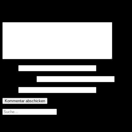
Deine E-Mail-Adresse wird nicht veröffentlicht.
Erforderliche
Felder sind mit
*
markiert
Kommentar
*
Name
*
E-Mail-Adresse
*
Website
Neueste Beiträge