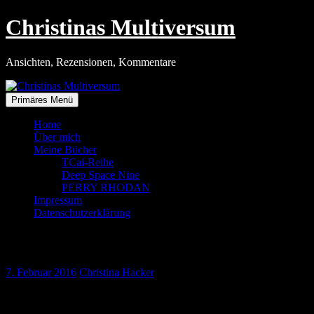
Zum
Christinas Multiversum
Inhalt
springen
Ansichten, Rezensionen, Kommentare
Primäres Menü
Home
Über mich
Meine Bücher
TCai-Reihe
Deep Space Nine
PERRY RHODAN
Impressum
Datenschutzerklärung
Die viereiigen Zwillinge
7. Februar 2016
Christina Hacker
Obwohl ich für die beiden schon erschienen Folgen der Arkon-
Miniserie noch keine Zeit hatte, habe ich dennoch die Leseprobe zu