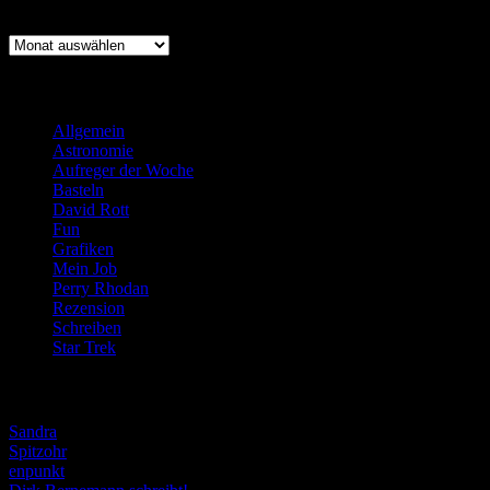
Archiv
Archiv
Kategorien
Allgemein
(919)
Astronomie
(21)
Aufreger der Woche
(214)
Basteln
(71)
David Rott
(39)
Fun
(84)
Grafiken
(57)
Mein Job
(51)
Perry Rhodan
(616)
Rezension
(463)
Schreiben
(190)
Star Trek
(155)
Weblogs
Sandra
Spitzohr
enpunkt