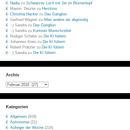
Nadia
zu
Schwarzes Loch mit Jet im Blumentopf
Marion. Detzler
zu
Herzkino
Christina Hacker
zu
Das Ganglion
Gerfried Wagner
zu
Alles andere als abgründig
:-) Sandra
zu
Das Ganglion
:-) Sandra
zu
Kurioser Wunschzettel
Rüdiger Schäfer
zu
Die KI füttern
Johannes Kreis
zu
Die KI füttern
Robert Prätzler
zu
Die KI füttern
:-) Sandra
zu
Die KI füttern
Archiv
Archiv
Kategorien
Allgemein
(919)
Astronomie
(21)
Aufreger der Woche
(214)