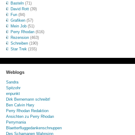
Basteln
(71)
David Rott
(39)
Fun
(84)
Grafiken
(57)
Mein Job
(51)
Perry Rhodan
(616)
Rezension
(463)
Schreiben
(190)
Star Trek
(155)
Weblogs
Sandra
Spitzohr
enpunkt
Dirk Bernemann schreibt!
Ben Calvin Hary
Perry Rhodan Redaktion
Ansichten zu Perry Rhodan
Perrymania
Blaetterfluggedankenschnuppen
Des Schamanen Wahnsinn