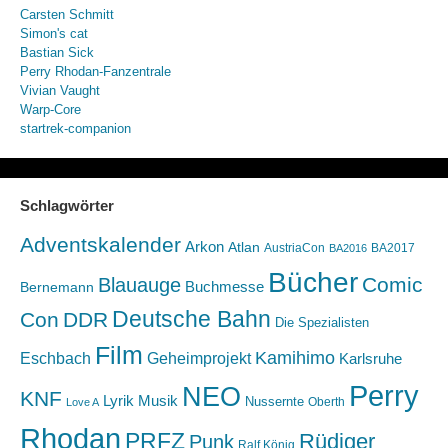
Carsten Schmitt
Simon's cat
Bastian Sick
Perry Rhodan-Fanzentrale
Vivian Vaught
Warp-Core
startrek-companion
Schlagwörter
Adventskalender
Arkon
Atlan
AustriaCon
BA2017
BA2016
Bücher
Comic
Blauauge
Buchmesse
Bernemann
Deutsche Bahn
Con
DDR
Die Spezialisten
Film
Kamihimo
Eschbach
Geheimprojekt
Karlsruhe
Perry
NEO
KNF
Lyrik
Musik
Nussernte
Oberth
Love A
Rhodan
PRFZ
Rüdiger
Punk
Ralf König