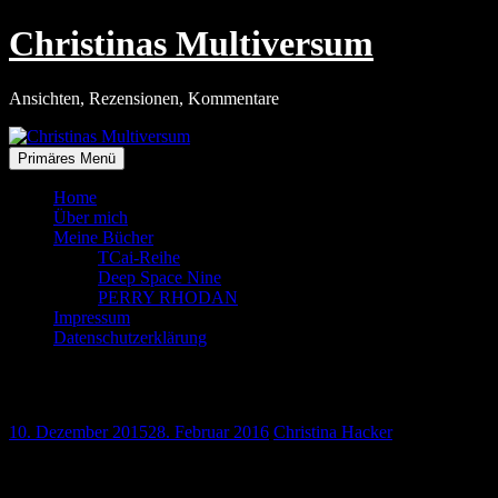
Zum
Christinas Multiversum
Inhalt
springen
Ansichten, Rezensionen, Kommentare
Primäres Menü
Home
Über mich
Meine Bücher
TCai-Reihe
Deep Space Nine
PERRY RHODAN
Impressum
Datenschutzerklärung
Nur ein Lied für den ESC
10. Dezember 2015
28. Februar 2016
Christina Hacker
Ein Waginger für den ESC!