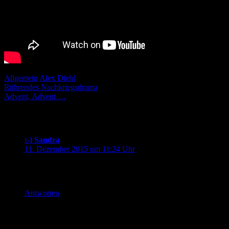
Allgemein
Alex Diehl
Beitragsnavigation
Rührendes Nachkriegsdrama
Advent, Advent …
1 Kommentar zu „
Nur ein Lied für den E
:-) Sandra
sagt:
11. Dezember 2015 um 11:24 Uhr
Schöner Song :)
Schade nur, dass beim ESC selten Lieder gewinnen, die einfach
Antworten
Schreibe einen Kommentar