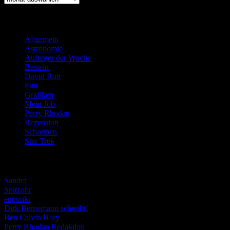
Kategorien
Allgemein
(919)
Astronomie
(21)
Aufreger der Woche
(214)
Basteln
(71)
David Rott
(39)
Fun
(84)
Grafiken
(57)
Mein Job
(51)
Perry Rhodan
(616)
Rezension
(463)
Schreiben
(190)
Star Trek
(155)
Weblogs
Sandra
Spitzohr
enpunkt
Dirk Bernemann schreibt!
Ben Calvin Hary
Perry Rhodan Redaktion