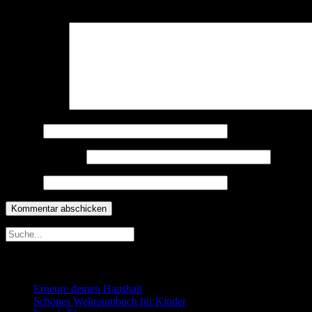
Deine E-Mail-Adresse wird nicht veröffentlicht.
Erforderliche Felder 
Kommentar
*
Name
*
E-Mail-Adresse
*
Website
Neueste Beiträge
Erneure deinen Haushalt
Schönes Weltraumbuch für Kinder