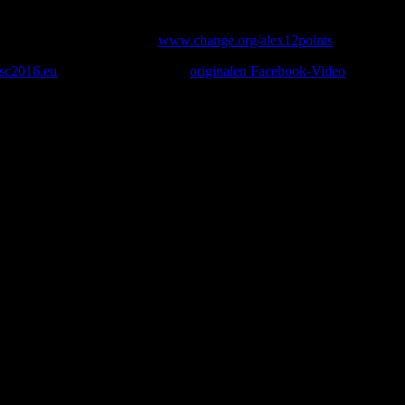
 den Anschlägen von Paris schrieb Alex Diehl aus Waging am See ein 
lex mit diesem Song am ESC für Deutschland teilnehmen. Und ich finde 
 möge auf der Petitionsliste
www.change.org/alex12points
unterschreib
sc2016.eu
. Hier ist der Link zum
originalen Facebook-Video
.