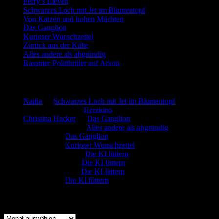
Perry’s Eleven
Schwarzes Loch mit Jet im Blumentopf
Von Katzen und hohen Mächten
Das Ganglion
Kurioser Wunschzettel
Zurück aus der Kälte
Alles andere als abgründig
Rasanter Politthriller auf Arkon
Neueste Kommentare
Nadia
zu
Schwarzes Loch mit Jet im Blumentopf
Marion. Detzler
zu
Herzkino
Christina Hacker
zu
Das Ganglion
Gerfried Wagner
zu
Alles andere als abgründig
:-) Sandra
zu
Das Ganglion
:-) Sandra
zu
Kurioser Wunschzettel
Rüdiger Schäfer
zu
Die KI füttern
Johannes Kreis
zu
Die KI füttern
Robert Prätzler
zu
Die KI füttern
:-) Sandra
zu
Die KI füttern
Archiv
Archiv