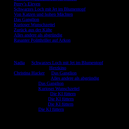
Perry’s Eleven
Schwarzes Loch mit Jet im Blumentopf
Von Katzen und hohen Mächten
Das Ganglion
Kurioser Wunschzettel
Zurück aus der Kälte
Alles andere als abgründig
Rasanter Politthriller auf Arkon
Neueste Kommentare
Nadia
zu
Schwarzes Loch mit Jet im Blumentopf
Marion. Detzler
zu
Herzkino
Christina Hacker
zu
Das Ganglion
Gerfried Wagner
zu
Alles andere als abgründig
:-) Sandra
zu
Das Ganglion
:-) Sandra
zu
Kurioser Wunschzettel
Rüdiger Schäfer
zu
Die KI füttern
Johannes Kreis
zu
Die KI füttern
Robert Prätzler
zu
Die KI füttern
:-) Sandra
zu
Die KI füttern
Archiv