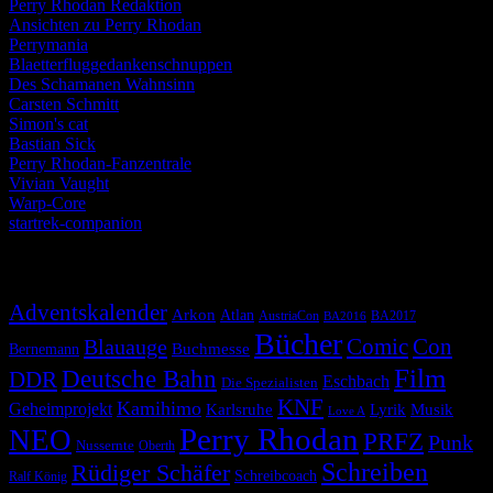
Perry Rhodan Redaktion
Ansichten zu Perry Rhodan
Perrymania
Blaetterfluggedankenschnuppen
Des Schamanen Wahnsinn
Carsten Schmitt
Simon's cat
Bastian Sick
Perry Rhodan-Fanzentrale
Vivian Vaught
Warp-Core
startrek-companion
Schlagwörter
Adventskalender
Arkon
Atlan
AustriaCon
BA2017
BA2016
Bücher
Comic
Con
Blauauge
Buchmesse
Bernemann
Film
Deutsche Bahn
DDR
Eschbach
Die Spezialisten
KNF
Kamihimo
Geheimprojekt
Karlsruhe
Lyrik
Musik
Love A
Perry Rhodan
NEO
PRFZ
Punk
Nussernte
Oberth
Schreiben
Rüdiger Schäfer
Schreibcoach
Ralf König