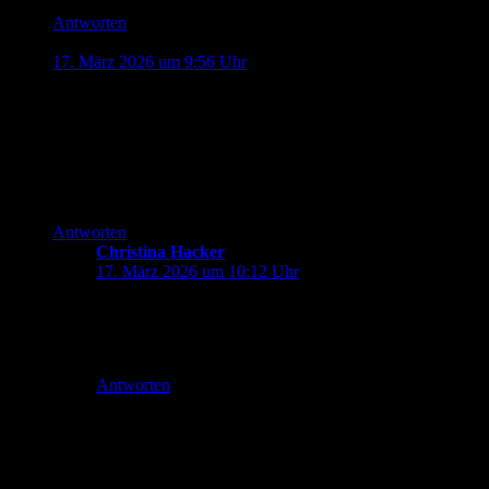
Antworten
Jonas
sagt:
17. März 2026 um 9:56 Uhr
Entweder ist das schlecht programmiert worden. Oder es
wurde einfach bei der „Faktura“ ein falscher Zeitraum
gewählt.
Wahrscheinlich ist zweiteres, da hat einfach einer auf „Alle
drucken“ gedrückt.
Antworten
Christina Hacker
sagt:
17. März 2026 um 10:12 Uhr
Und hat damit irre Kosten verursacht. Das Schreiben
hat tatsächlich jeder E-Autofahrer bekommen, den ich
kenne.
Antworten
Schreibe einen Kommentar
Deine E-Mail-Adresse wird nicht veröffentlicht.
Erforderliche
Felder sind mit
*
markiert