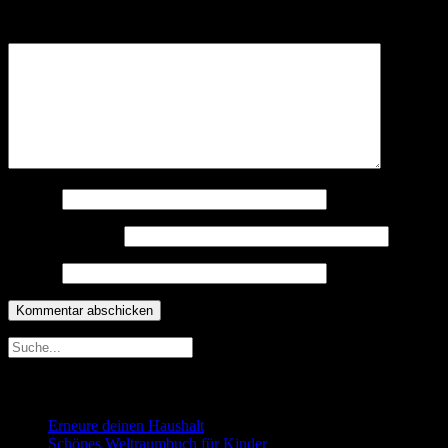
Kommentar
*
Name
*
E-Mail-Adresse
*
Website
Neueste Beiträge
Erneure deinen Haushalt
Schönes Weltraumbuch für Kinder