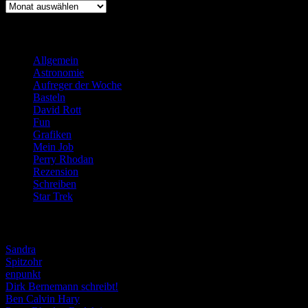
Archiv
Kategorien
Allgemein
(919)
Astronomie
(21)
Aufreger der Woche
(214)
Basteln
(71)
David Rott
(39)
Fun
(84)
Grafiken
(57)
Mein Job
(51)
Perry Rhodan
(616)
Rezension
(463)
Schreiben
(190)
Star Trek
(155)
Weblogs
Sandra
Spitzohr
enpunkt
Dirk Bernemann schreibt!
Ben Calvin Hary