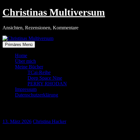
Zum
Christinas Multiversum
Inhalt
springen
Ansichten, Rezensionen, Kommentare
Primäres Menü
Home
Über mich
Meine Bücher
TCai-Reihe
Deep Space Nine
PERRY RHODAN
Impressum
Datenschutzerklärung
Die Bürokratie und die Steuer
13. März 2026
Christina Hacker
Diese Woche bekam mein Mann Post von der Zollbehörde. Seit
einiger Zeit ist diese für die Kraftfahrzeugsteuer zuständig. Jeder der