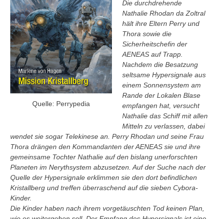
Die durchdrehende
Nathalie Rhodan da Zoltral
hält ihre Eltern Perry und
Thora sowie die
Sicherheitschefin der
AENEAS auf Trapp.
Nachdem die Besatzung
seltsame Hypersignale aus
einem Sonnensystem am
Rande der Lokalen Blase
Quelle: Perrypedia
empfangen hat, versucht
Nathalie das Schiff mit allen
Mitteln zu verlassen, dabei
wendet sie sogar Telekinese an. Perry Rhodan und seine Frau
Thora drängen den Kommandanten der AENEAS sie und ihre
gemeinsame Tochter Nathalie auf den bislang unerforschten
Planeten im Nerythsystem abzusetzen. Auf der Suche nach der
Quelle der Hypersignale erklimmen sie den dort befindlichen
Kristallberg und treffen überraschend auf die sieben Cybora-
Kinder.
Die Kinder haben nach ihrem vorgetäuschten Tod keinen Plan,
wie es weitergehen soll. Der Empfang des Hypersignals ist eine