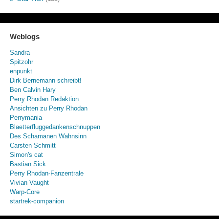
Weblogs
Sandra
Spitzohr
enpunkt
Dirk Bernemann schreibt!
Ben Calvin Hary
Perry Rhodan Redaktion
Ansichten zu Perry Rhodan
Perrymania
Blaetterfluggedankenschnuppen
Des Schamanen Wahnsinn
Carsten Schmitt
Simon's cat
Bastian Sick
Perry Rhodan-Fanzentrale
Vivian Vaught
Warp-Core
startrek-companion