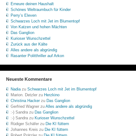
Erneure deinen Haushalt
Schönes Weltraumbuch für Kinder
Perry’s Eleven
Schwarzes Loch mit Jet im Blumentopf
Von Katzen und hohen Mächten
Das Ganglion
Kurioser Wunschzettel
Zurück aus der Kälte
Alles andere als abgründig
Rasanter Politthriller auf Arkon
Neueste Kommentare
Nadia
zu
Schwarzes Loch mit Jet im Blumentopf
Marion. Detzler
zu
Herzkino
Christina Hacker
zu
Das Ganglion
Gerfried Wagner
zu
Alles andere als abgründig
:-) Sandra
zu
Das Ganglion
:-) Sandra
zu
Kurioser Wunschzettel
Rüdiger Schäfer
zu
Die KI füttern
Johannes Kreis
zu
Die KI füttern
Robert Prätzler
zu
Die KI füttern