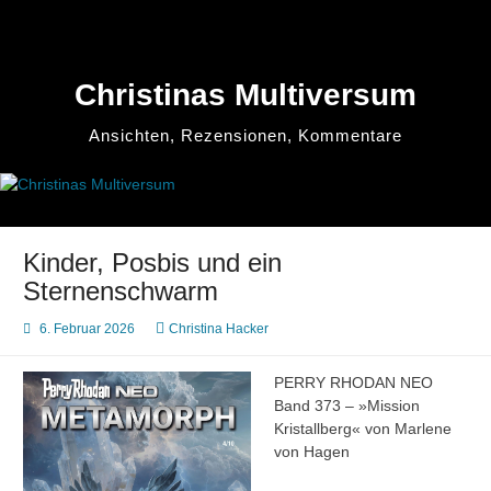
Zum
Inhalt
springen
Christinas Multiversum
Ansichten, Rezensionen, Kommentare
Kinder, Posbis und ein
Sternenschwarm
6. Februar 2026
Christina Hacker
PERRY RHODAN NEO
Band 373 – »Mission
Kristallberg« von Marlene
von Hagen