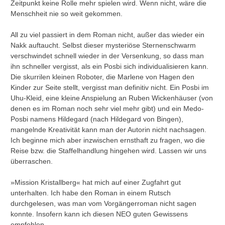
Zeitpunkt keine Rolle mehr spielen wird. Wenn nicht, wäre die
Menschheit nie so weit gekommen.
All zu viel passiert in dem Roman nicht, außer das wieder ein
Nakk auftaucht. Selbst dieser mysteriöse Sternenschwarm
verschwindet schnell wieder in der Versenkung, so dass man
ihn schneller vergisst, als ein Posbi sich individualisieren kann.
Die skurrilen kleinen Roboter, die Marlene von Hagen den
Kinder zur Seite stellt, vergisst man definitiv nicht. Ein Posbi im
Uhu-Kleid, eine kleine Anspielung an Ruben Wickenhäuser (von
denen es im Roman noch sehr viel mehr gibt) und ein Medo-
Posbi namens Hildegard (nach Hildegard von Bingen),
mangelnde Kreativität kann man der Autorin nicht nachsagen.
Ich beginne mich aber inzwischen ernsthaft zu fragen, wo die
Reise bzw. die Staffelhandlung hingehen wird. Lassen wir uns
überraschen.
»Mission Kristallberg« hat mich auf einer Zugfahrt gut
unterhalten. Ich habe den Roman in einem Rutsch
durchgelesen, was man vom Vorgängerroman nicht sagen
konnte. Insofern kann ich diesen NEO guten Gewissens
empfehlen.