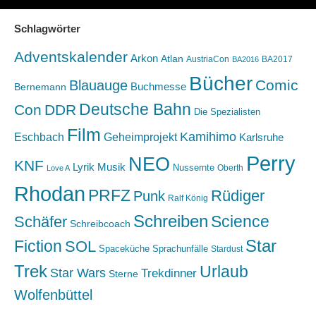
Schlagwörter
Adventskalender
Arkon
Atlan
AustriaCon
BA2017
BA2016
Bücher
Comic
Blauauge
Buchmesse
Bernemann
Deutsche Bahn
Con
DDR
Die Spezialisten
Film
Kamihimo
Eschbach
Geheimprojekt
Karlsruhe
Perry
NEO
KNF
Lyrik
Musik
Nussernte
Oberth
Love A
Rhodan
PRFZ
Rüdiger
Punk
Ralf König
Schreiben
Science
Schäfer
Schreibcoach
Star
Fiction
SOL
Spaceküche
Sprachunfälle
Stardust
Trek
Urlaub
Star Wars
Trekdinner
Sterne
Wolfenbüttel