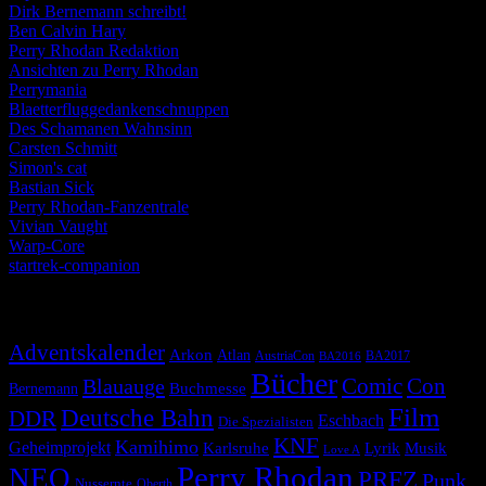
Dirk Bernemann schreibt!
Ben Calvin Hary
Perry Rhodan Redaktion
Ansichten zu Perry Rhodan
Perrymania
Blaetterfluggedankenschnuppen
Des Schamanen Wahnsinn
Carsten Schmitt
Simon's cat
Bastian Sick
Perry Rhodan-Fanzentrale
Vivian Vaught
Warp-Core
startrek-companion
Schlagwörter
Adventskalender
Arkon
Atlan
AustriaCon
BA2017
BA2016
Bücher
Comic
Con
Blauauge
Buchmesse
Bernemann
Film
Deutsche Bahn
DDR
Eschbach
Die Spezialisten
KNF
Kamihimo
Geheimprojekt
Karlsruhe
Lyrik
Musik
Love A
Perry Rhodan
NEO
PRFZ
Punk
Nussernte
Oberth