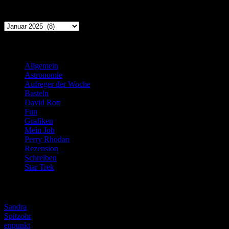
Archiv
Archiv
Kategorien
Allgemein
(919)
Astronomie
(21)
Aufreger der Woche
(214)
Basteln
(71)
David Rott
(39)
Fun
(84)
Grafiken
(57)
Mein Job
(51)
Perry Rhodan
(616)
Rezension
(463)
Schreiben
(190)
Star Trek
(155)
Weblogs
Sandra
Spitzohr
enpunkt