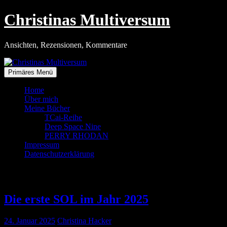
Zum
Christinas Multiversum
Inhalt
springen
Ansichten, Rezensionen, Kommentare
Primäres Menü
Home
Über mich
Meine Bücher
TCai-Reihe
Deep Space Nine
PERRY RHODAN
Impressum
Datenschutzerklärung
Tag:
24. Januar 2025
Die erste SOL im Jahr 2025
24. Januar 2025
Christina Hacker