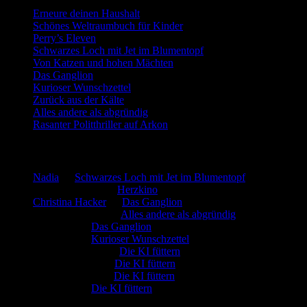
Erneure deinen Haushalt
Schönes Weltraumbuch für Kinder
Perry’s Eleven
Schwarzes Loch mit Jet im Blumentopf
Von Katzen und hohen Mächten
Das Ganglion
Kurioser Wunschzettel
Zurück aus der Kälte
Alles andere als abgründig
Rasanter Politthriller auf Arkon
Neueste Kommentare
Nadia
zu
Schwarzes Loch mit Jet im Blumentopf
Marion. Detzler
zu
Herzkino
Christina Hacker
zu
Das Ganglion
Gerfried Wagner
zu
Alles andere als abgründig
:-) Sandra
zu
Das Ganglion
:-) Sandra
zu
Kurioser Wunschzettel
Rüdiger Schäfer
zu
Die KI füttern
Johannes Kreis
zu
Die KI füttern
Robert Prätzler
zu
Die KI füttern
:-) Sandra
zu
Die KI füttern