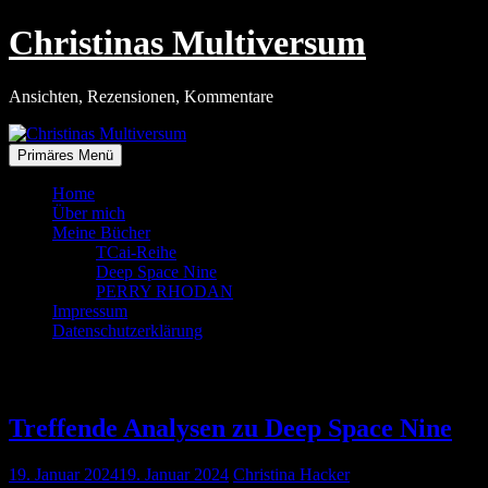
Zum
Christinas Multiversum
Inhalt
springen
Ansichten, Rezensionen, Kommentare
Primäres Menü
Home
Über mich
Meine Bücher
TCai-Reihe
Deep Space Nine
PERRY RHODAN
Impressum
Datenschutzerklärung
Tag:
19. Januar 2024
Treffende Analysen zu Deep Space Nine
19. Januar 2024
19. Januar 2024
Christina Hacker