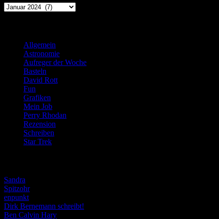
Archiv
Kategorien
Allgemein
(919)
Astronomie
(21)
Aufreger der Woche
(214)
Basteln
(71)
David Rott
(39)
Fun
(84)
Grafiken
(57)
Mein Job
(51)
Perry Rhodan
(616)
Rezension
(463)
Schreiben
(190)
Star Trek
(155)
Weblogs
Sandra
Spitzohr
enpunkt
Dirk Bernemann schreibt!
Ben Calvin Hary