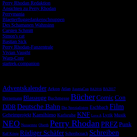
Perry Rhodan Redaktion
Ansichten zu Perry Rhodan
Perrymania
Blaetterfluggedankenschnuppen
Des Schamanen Wahnsinn
Carsten Schmitt
Simon's cat
Bastian Sick
Perry Rhodan-Fanzentrale
Vivian Vaught
Warp-Core
startrek-companion
Schlagwörter
Adventskalender
Arkon
Atlan
AustriaCon
BA2017
BA2016
Bücher
Comic
Con
Blauauge
Buchmesse
Bernemann
Film
Deutsche Bahn
DDR
Eschbach
Die Spezialisten
KNF
Kamihimo
Geheimprojekt
Karlsruhe
Lyrik
Musik
Love A
Perry Rhodan
NEO
PRFZ
Punk
Nussernte
Oberth
Schreiben
Rüdiger Schäfer
Schreibcoach
Ralf König