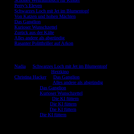
Schönes Weltraumbuch für Kinder
Perry’s Eleven
Schwarzes Loch mit Jet im Blumentopf
Von Katzen und hohen Mächten
Das Ganglion
Kurioser Wunschzettel
Zurück aus der Kälte
Alles andere als abgründig
Rasanter Politthriller auf Arkon
Neueste Kommentare
Nadia
zu
Schwarzes Loch mit Jet im Blumentopf
Marion. Detzler
zu
Herzkino
Christina Hacker
zu
Das Ganglion
Gerfried Wagner
zu
Alles andere als abgründig
:-) Sandra
zu
Das Ganglion
:-) Sandra
zu
Kurioser Wunschzettel
Rüdiger Schäfer
zu
Die KI füttern
Johannes Kreis
zu
Die KI füttern
Robert Prätzler
zu
Die KI füttern
:-) Sandra
zu
Die KI füttern
Archiv