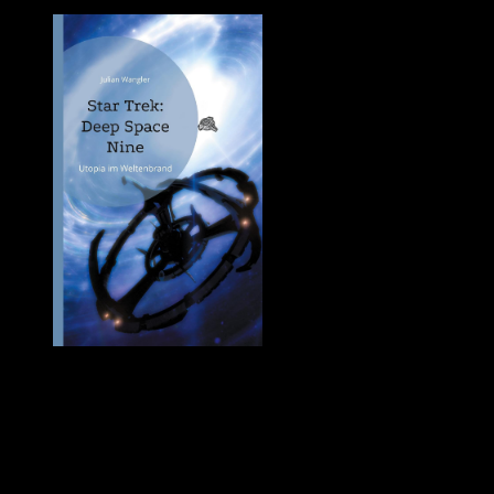
Quelle: Amazon
Die letzten Wochen habe ich mit PERRY RHODAN NEO pausiert,
damit ich mich einem besonderen Buch widmen konnte. Julian
Wandler hatte mir sein Sachbuch »Deep Space Nine – Utopia im
Weltenbrand« geschickt. Da mein Mann und ich, uns gerade wieder
Star Trek: Deep Space Nine (DS9) ansehen, passte es gut, zusätzlich