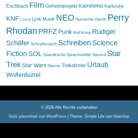
Film
Kamihimo
Eschbach
Geheimprojekt
Karlsruhe
Perry
NEO
KNF
Lyrik
Musik
Nussernte
Oberth
Love A
Rhodan
PRFZ
Rüdiger
Punk
Ralf König
Schreiben
Science
Schäfer
Schreibcoach
Star
Fiction
SOL
Spaceküche
Sprachunfälle
Stardust
Trek
Urlaub
Star Wars
Trekdinner
Sterne
Wolfenbüttel
© 2026 Alle Rechte vorbehalten
Stolz präsentiert von WordPress
|
Theme: Simple Life von
Nilambar
.