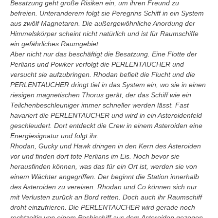
Besatzung geht große Risiken ein, um ihren Freund zu
befreien. Unteranderem folgt sie Peregrins Schiff in ein System
aus zwölf Magnetaren. Die außergewöhnliche Anordung der
Himmelskörper scheint nicht natürlich und ist für Raumschiffe
ein gefährliches Raumgebiet.
Aber nicht nur das beschäftigt die Besatzung. Eine Flotte der
Perlians und Powker verfolgt die PERLENTAUCHER und
versucht sie aufzubringen. Rhodan befielt die Flucht und die
PERLENTAUCHER dringt tief in das System ein, wo sie in einen
riesigen magnetischen Thorus gerät, der das Schiff wie ein
Teilchenbeschleuniger immer schneller werden lässt. Fast
havariert die PERLENTAUCHER und wird in ein Asteroidenfeld
geschleudert. Dort entdeckt die Crew in einem Asteroiden eine
Energiesignatur und folgt ihr.
Rhodan, Gucky und Hawk dringen in den Kern des Asteroiden
vor und finden dort tote Perlians im Eis. Noch bevor sie
herausfinden können, was das für ein Ort ist, werden sie von
einem Wächter angegriffen. Der beginnt die Station innerhalb
des Asteroiden zu vereisen. Rhodan und Co können sich nur
mit Verlusten zurück an Bord retten. Doch auch ihr Raumschiff
droht einzufrieren. Die PERLENTAUCHER wird gerade noch
rechtzeitig von einem Posbischiff aus dem Asteroiden gezogen,