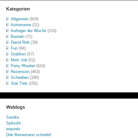
Kategorien
Allgemein
(919)
Astronomie
(21)
Aufreger der Woche
(214)
Basteln
(71)
David Rott
(39)
Fun
(84)
Grafiken
(57)
Mein Job
(51)
Perry Rhodan
(616)
Rezension
(463)
Schreiben
(190)
Star Trek
(155)
Weblogs
Sandra
Spitzohr
enpunkt
Dirk Bernemann schreibt!