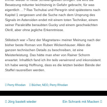
Besatzung mitunter leichtsinnig in Gefahr gebracht, für was
eigentlich …? Ras Tschubai und Peregrin sind spätestens nach
Kapitel 1 vergessen und die Suche nach dem Ursprung des
Signals im Asteroiden endet mit einem toten Techniker, einem
seiner Parakräfte beraubten Gucky und einem geschwächten
Okrill, aber ohne jegliche Erkenntnisse.
Stilistisch war »Tanz der Magnetare« meiner Meinung nach der
bisher beste Roman von Ruben Wickenhäuser. Allein die
ganzen technischen Details zu beschreiben, ist eine
Meisterleistung. Das hätte man eher von Rainer Schorm
erwartet. Inhaltlich fand ich ihn teils verwirrend und inkonsistent.
Ich habe wenig Hoffnung, dass es die letzten beiden Bände der
Staffel rausreißen werden.
Perry Rhodan
Bücher
,
NEO
,
Perry Rhodan
Beitragsnavigation
Jörg bastelt wieder
Ein Schrank mit Macken