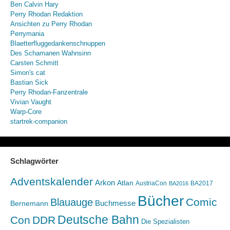
Ben Calvin Hary
Perry Rhodan Redaktion
Ansichten zu Perry Rhodan
Perrymania
Blaetterfluggedankenschnuppen
Des Schamanen Wahnsinn
Carsten Schmitt
Simon's cat
Bastian Sick
Perry Rhodan-Fanzentrale
Vivian Vaught
Warp-Core
startrek-companion
Schlagwörter
Adventskalender
Arkon
Atlan
AustriaCon
BA2017
BA2016
Bücher
Comic
Blauauge
Buchmesse
Bernemann
Deutsche Bahn
Con
DDR
Die Spezialisten