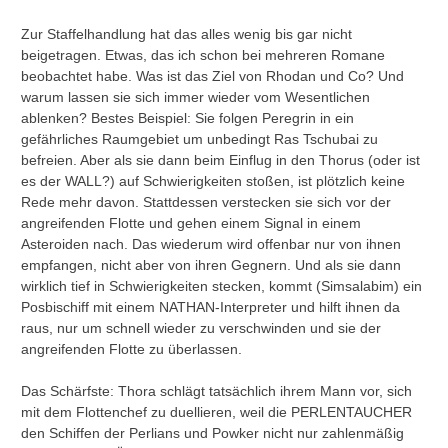
Zur Staffelhandlung hat das alles wenig bis gar nicht
beigetragen. Etwas, das ich schon bei mehreren Romane
beobachtet habe. Was ist das Ziel von Rhodan und Co? Und
warum lassen sie sich immer wieder vom Wesentlichen
ablenken? Bestes Beispiel: Sie folgen Peregrin in ein
gefährliches Raumgebiet um unbedingt Ras Tschubai zu
befreien. Aber als sie dann beim Einflug in den Thorus (oder ist
es der WALL?) auf Schwierigkeiten stoßen, ist plötzlich keine
Rede mehr davon. Stattdessen verstecken sie sich vor der
angreifenden Flotte und gehen einem Signal in einem
Asteroiden nach. Das wiederum wird offenbar nur von ihnen
empfangen, nicht aber von ihren Gegnern. Und als sie dann
wirklich tief in Schwierigkeiten stecken, kommt (Simsalabim) ein
Posbischiff mit einem NATHAN-Interpreter und hilft ihnen da
raus, nur um schnell wieder zu verschwinden und sie der
angreifenden Flotte zu überlassen.
Das Schärfste: Thora schlägt tatsächlich ihrem Mann vor, sich
mit dem Flottenchef zu duellieren, weil die PERLENTAUCHER
den Schiffen der Perlians und Powker nicht nur zahlenmäßig