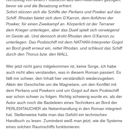
bevor sie und die Besatzung erfriert.
Sofort stürzen sich die Schiffe der Perlians und Powker auf das
Schiff. Rhodan bietet sich dem G’Karron, dem Anführer der
Powker, für einen Zweikampf an. Körperlich ist der Terraner
dem Krieger unterlegen, aber das Duell spielt sich vorwiegend
im Geiste ab. Und dennoch droht Rhodan dem G’Karron zu
unterliegen. Das Posbischiff mit dem NATHAN-Interpreter Gogol
an Bord greift erneut ein, rettet Rhodan, und schleust das Schiff
durch den Thorus bzw. den WALL.
Wer jetzt nicht ganz mitgekommen ist, keine Sorge, ich habe
auch nicht alles verstanden, was in diesem Roman passiert. Es
fällt mir schwer, den Inhalt hier verständlich wiederzugeben.
Allein der Geschichte um die Magnetare, um den Konflikt mit
dem Perlians und Powkern und um Gogol auf dem Posbischiff
war schon schwer zu folgen. Richtig schwierig wurde es, als der
Autor auch noch die Basteleien eines Technikers an Bord der
PERLENTAUCHER als Nebenhandlung in den Roman integriert
hat. Stellenweise hatte man das Gefühl ein technisches
Handbuch zu lesen. Zumindest weiß man jetzt, wie die Systeme
eines solchen Raumschiffs funktionieren.