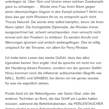
unterlegen ist. Über Sinn und Unsinn eines solchen Zweikampfs
ganz zu schweigen … Würde eine Frau ihren Mann gegen
einen übermächtigen Gegner in den Kampf schicken? Nicht nur,
dass das gar nicht Rhodans Art ist, es entspricht auch nicht
Thoras Naturell. Die würde eher selbst kämpfen, bevor sie ihren
Mann opfert. Die hochgelobte Diplomatie, die Rhodan immer
ausgezeichnet hat, scheint verschwunden, man versucht nicht
einmal sich den Powkern zu erklären. Es werden Anrufe und
Warnungen ignoriert und einfach weitergeflogen. Das ist völlig
untypisch für die Terraner, vor allem für Perry Rhodan.
Ich hatte beim Lesen das starke Gefühl, dass das alles
irgendwie keinen Sinn ergibt. Und da spreche ich nicht nur von
der Handlung dieses Romans, sondern von der ganzen Staffel.
Hinzu kommen noch die inflationär auftauchenden Begriffe wie
WALL, BURG und GRABEN, bei denen ich nie genau wusste,
für was sie eigentlich stehen.
Positiv fand ich die Nebenfiguren, wie Santo Okal, oder die
anderen Techniker an Bord, die das Schiff am Laufen halten
müssen, während die Befehlshabenden, die PERLENTAUCHER
immer wieder in neue Schwierigkeiten bringen. Da wird die