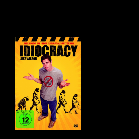
Wir haben am Wochenende zwei SF-Komödien angeschaut. Die
beiden Filme sind schon ein paar Jahrzehnte alt, man kann aber
immer noch darüber lachen. Das ist nicht bei jedem alten Film der
Fall. Was den beiden gemein ist? Sie sind einerseits lustig,
andererseits machen sie nachdenklich.
Quelle: Amazon