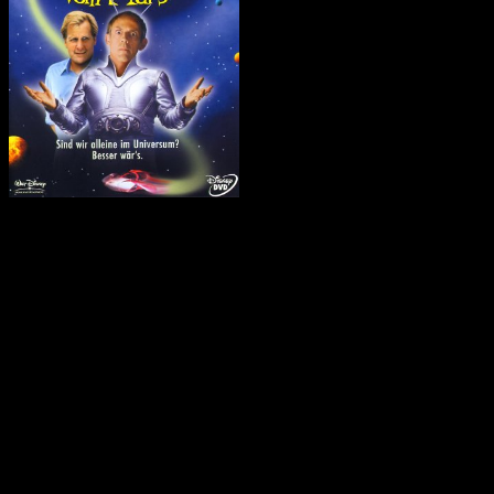
Der zweite Film ist nicht unbedingt
ein B-Movie, aber auch kein Superknüller. Dafür er ist unterhaltsam
und es spielen viele bekannte Darsteller mit.
»Der Onkel vom Mars« ist die filmische Fortsetzung einer
Fernsehserie aus den Sechzigern. Wer das nicht weiß, dem werden
ein paar Insidergags entgehen. So spielt Ray Walston (Boothby aus
Star Trek) einen der Staatsbeamten, der in Wirklichkeit ein
Marsianer ist, der in den Sechzigern auf der Erde gestrandet ist und
seit dem auf eine Rückfluggelegenheit wartet. Die Serie hieß damals
»Mein Onkel vom Mars«
Hauptpersonen sind ein Reporter bei einem Fernsehsender, der auf
den großen Durchbruch wartet (Jeff Daniels) und ein Marsianer, der
nach einer Buchlandung auf der Erde gestrandet ist. Gespielt wird
dieser von Christopher Loyd, der bekannt ist für seine Darstellung