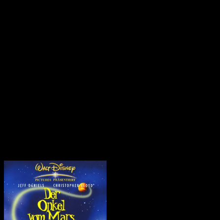
Es ist wie ein Spiegel, in den man schaut. Wenn ich überlege,
welchen Fusch, und welche Dummheit ich im Berufsleben
tagtäglich erlebe, und ich mir dann die Entwicklungen der
vergangenen Jahre und Jahrzehnte mal anschaut, schließe ich
daraus, dass die Menschheit früher oder später so enden wird, wie in
dem Film. Es hat schon angefangen: Die Schulbildung wird immer
schlechter, es werden nur noch Fachidioten herangezogen. Viele
Menschen informieren sich nur noch über Soziale Medien, der
Journalismus ist nicht mehr das, was er mal war und die
Erfahrungen der Alten und wissenschaftliche Erkenntnisse werden
angezweifelt. Vielleicht auch, weil 85 Prozent aller
wissenschaftlichen Studien falsch sind oder Fehler enthalten.
Ich glaube, wenn es mit der Verdummung so weitergeht, werden wir
wahrscheinlich keine 500 Jahre brauchen, um an diesen Punkt zu
kommen. Das ist schon beängstigend.