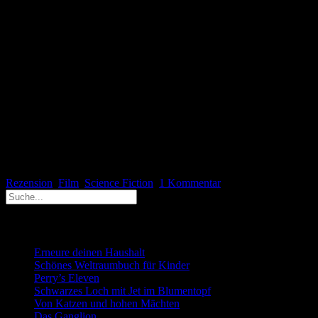
des Dr. Brown aus »Zurück in die Zukunft«. Die beiden treffen
aufeinander und der Marsianer macht sich im Haus des Reporters
breit. Der versucht daraus die große Story zu machen, um seinem
Chef zu gefallen und bei dessen Tochter zu landen. Dabei ist seine
Kollegin (Daryl Hannah) eigentlich in ihn verliebt. Daraus ergeben
sich eine Menge lustiger Verwicklungen gespickt mit tollen visuellen
Effekten.
Hier wird schön dargestellt wie das Nachrichtengeschäft funktioniert
und das Außerirdische die Menschheit berechtigterweise für
komplett Gaga halten. Wer einen lustigen SF-Film sehen möchte,
der einfach nur unterhalten will, dem empfehle ich den Streifen aus
den späten Neunzigern.
Rezension
Film
,
Science Fiction
1 Kommentar
Neueste Beiträge
Erneure deinen Haushalt
Schönes Weltraumbuch für Kinder
Perry’s Eleven
Schwarzes Loch mit Jet im Blumentopf
Von Katzen und hohen Mächten
Das Ganglion