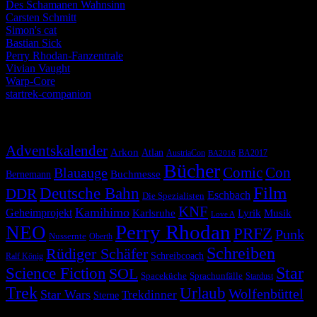
Des Schamanen Wahnsinn
Carsten Schmitt
Simon's cat
Bastian Sick
Perry Rhodan-Fanzentrale
Vivian Vaught
Warp-Core
startrek-companion
Schlagwörter
Adventskalender
Arkon
Atlan
AustriaCon
BA2017
BA2016
Bücher
Comic
Con
Blauauge
Buchmesse
Bernemann
Film
Deutsche Bahn
DDR
Eschbach
Die Spezialisten
KNF
Kamihimo
Geheimprojekt
Karlsruhe
Lyrik
Musik
Love A
Perry Rhodan
NEO
PRFZ
Punk
Nussernte
Oberth
Schreiben
Rüdiger Schäfer
Schreibcoach
Ralf König
Star
Science Fiction
SOL
Spaceküche
Sprachunfälle
Stardust
Trek
Urlaub
Wolfenbüttel
Star Wars
Trekdinner
Sterne
© 2026 Alle Rechte vorbehalten