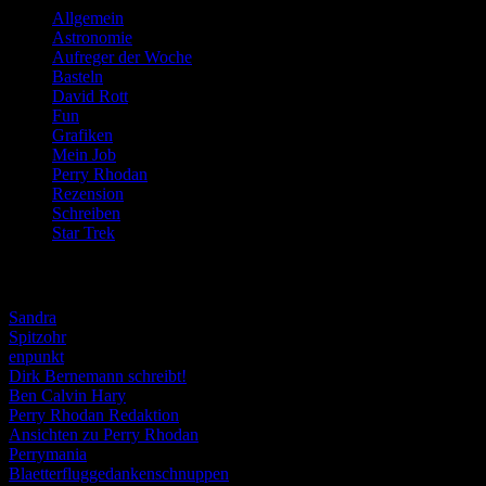
Allgemein
(919)
Astronomie
(21)
Aufreger der Woche
(214)
Basteln
(71)
David Rott
(39)
Fun
(84)
Grafiken
(57)
Mein Job
(51)
Perry Rhodan
(616)
Rezension
(463)
Schreiben
(190)
Star Trek
(155)
Weblogs
Sandra
Spitzohr
enpunkt
Dirk Bernemann schreibt!
Ben Calvin Hary
Perry Rhodan Redaktion
Ansichten zu Perry Rhodan
Perrymania
Blaetterfluggedankenschnuppen