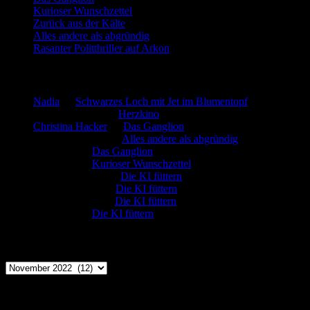
Kurioser Wunschzettel
Zurück aus der Kälte
Alles andere als abgründig
Rasanter Politthriller auf Arkon
Neueste Kommentare
Nadia
zu
Schwarzes Loch mit Jet im Blumentopf
Marion. Detzler
zu
Herzkino
Christina Hacker
zu
Das Ganglion
Gerfried Wagner
zu
Alles andere als abgründig
:-) Sandra
zu
Das Ganglion
:-) Sandra
zu
Kurioser Wunschzettel
Rüdiger Schäfer
zu
Die KI füttern
Johannes Kreis
zu
Die KI füttern
Robert Prätzler
zu
Die KI füttern
:-) Sandra
zu
Die KI füttern
Archiv
Archiv
Kategorien