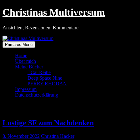
Zum
Christinas Multiversum
Inhalt
springen
Ansichten, Rezensionen, Kommentare
Primäres Menü
Home
Über mich
Meine Bücher
TCai-Reihe
Deep Space Nine
PERRY RHODAN
Impressum
Datenschutzerklärung
Tag:
8. November 2022
Lustige SF zum Nachdenken
8. November 2022
Christina Hacker