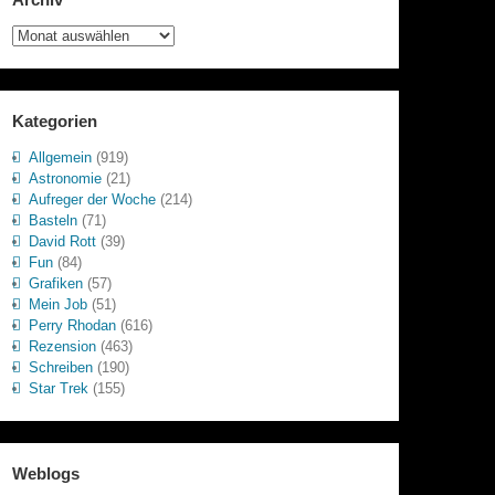
Archiv
Kategorien
Allgemein
(919)
Astronomie
(21)
Aufreger der Woche
(214)
Basteln
(71)
David Rott
(39)
Fun
(84)
Grafiken
(57)
Mein Job
(51)
Perry Rhodan
(616)
Rezension
(463)
Schreiben
(190)
Star Trek
(155)
Weblogs