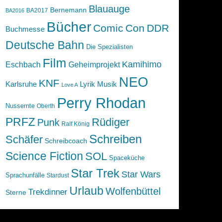
Blauauge
Bernemann
BA2017
BA2016
Bücher
Comic
Con
DDR
Buchmesse
Deutsche Bahn
Die Spezialisten
Film
Kamihimo
Eschbach
Geheimprojekt
NEO
KNF
Karlsruhe
Lyrik
Musik
Love A
Perry Rhodan
Nussernte
Oberth
PRFZ
Rüdiger
Punk
Ralf König
Schreiben
Schäfer
Schreibcoach
Science Fiction
SOL
Spaceküche
Star Trek
Star Wars
Sprachunfälle
Stardust
Urlaub
Wolfenbüttel
Trekdinner
Sterne