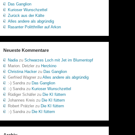
Das Ganglion
Kurioser Wunschzettel
Zurück aus der Kälte
Alles andere als abgründig
Rasanter Politthriller auf Arkon
Neueste Kommentare
Nadia
zu
Schwarzes Loch mit Jet im Blumentopf
Marion. Detzler
zu
Herzkino
Christina Hacker
zu
Das Ganglion
Gerfried Wagner
zu
Alles andere als abgründig
:-) Sandra
zu
Das Ganglion
:-) Sandra
zu
Kurioser Wunschzettel
Rüdiger Schäfer
zu
Die KI füttern
Johannes Kreis
zu
Die KI füttern
Robert Prätzler
zu
Die KI füttern
:-) Sandra
zu
Die KI füttern
Archiv