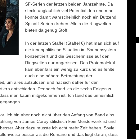
SF-Serien der letzten beiden Jahrzehnte. Da
steckt unglaublich viel Potential drin und man
könnte damit wahrscheinlich noch ein Dutzend
Spinoff-Serien drehen. Allein die Ringwelten
bieten da genug Stoff.
In der letzten Staffel (Staffel 6) hat man sich auf
die innenpolitische Situation im Sonnensystem
konzentriert und die Geschehnisse auf den
Ringwelten nur angerissen. Das Protomolekül
kam ebenfalls ein wenig zu kurz und es fehlte
auch eine nähere Betrachtung der
it, um alles aufzulösen und hat sich daher für den
rtlern entschieden. Dennoch fand ich die sechs Folgen zu
, dass man kaum mitgekommen ist. Ich fand das unheimlich
usgegangen.
vor. Ich bin aber noch nicht über den Anfang von Band eins
hlung von James Corey stilistisch kein Meisterwerk ist und
ch besser. Aber dazu müsste ich echt mehr Zeit haben. Soviel
stellenweise besser als die Romane und das liegt daran, dass