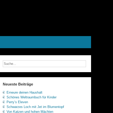
Neueste Beiträge
Erneure deinen Haushalt
Schönes Weltraumbuch für Kinder
Perry’s Eleven
Schwarzes Loch mit Jet im Blumentopf
Von Katzen und hohen Mächten