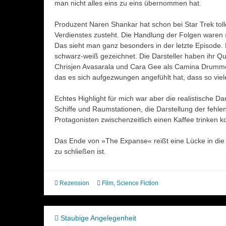
man nicht alles eins zu eins übernommen hat.
Produzent Naren Shankar hat schon bei Star Trek tolle
Verdienstes zusteht. Die Handlung der Folgen waren 
Das sieht man ganz besonders in der letzte Episode. 
schwarz-weiß gezeichnet. Die Darsteller haben ihr Q
Chrisjen Avasarala und Cara Gee als Camina Drummer
das es sich aufgezwungen angefühlt hat, dass so vie
Echtes Highlight für mich war aber die realistische 
Schiffe und Raumstationen, die Darstellung der fehl
Protagonisten zwischenzeitlich einen Kaffee trinken ko
Das Ende von »The Expanse« reißt eine Lücke in die 
zu schließen ist.
Rezension
Film
,
Science Fiction
Beitragsnavigation
Staubige Angelegenheit