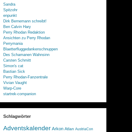
Sandra
Spitzohr
enpunkt
Dirk Bernemann schreibt!
Ben Calvin Hary
Perry Rhodan Redaktion
Ansichten zu Perry Rhodan
Perrymania
Blaetterfluggedankenschnuppen
Des Schamanen Wahnsinn
Carsten Schmitt
Simon's cat
Bastian Sick
Perry Rhodan-Fanzentrale
Vivian Vaught
Warp-Core
startrek-companion
Schlagwörter
Adventskalender
Arkon
Atlan
AustriaCon