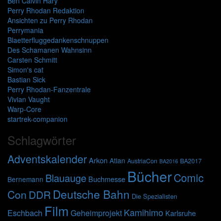
Ben Calvin Hary
Perry Rhodan Redaktion
Ansichten zu Perry Rhodan
Perrymania
Blaetterfluggedankenschnuppen
Des Schamanen Wahnsinn
Carsten Schmitt
Simon's cat
Bastian Sick
Perry Rhodan-Fanzentrale
Vivian Vaught
Warp-Core
startrek-companion
Schlagwörter
Adventskalender
Arkon
Atlan
AustriaCon
BA2017
BA2016
Bücher
Comic
Blauauge
Buchmesse
Bernemann
Deutsche Bahn
Con
DDR
Die Spezialisten
Film
Kamihimo
Eschbach
Geheimprojekt
Karlsruhe