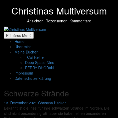
Zum
Christinas Multiversum
Inhalt
springen
Ansichten, Rezensionen, Kommentare
Primäres Menü
Home
Über mich
Meine Bücher
TCai-Reihe
Deep Space Nine
PERRY RHODAN
Impressum
Datenschutzerklärung
Schwarze Strände
13. Dezember 2021
Christina Hacker
Bekannt ist die Insel für ihre schwarzen Strände im Norden. Die
sind nicht besonders groß, aber sie haben einen besonderen