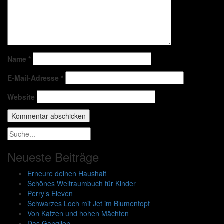
Name
*
E-Mail-Adresse
*
Website
Neueste Beiträge
Erneure deinen Haushalt
Schönes Weltraumbuch für Kinder
Perry’s Eleven
Schwarzes Loch mit Jet im Blumentopf
Von Katzen und hohen Mächten
Das Ganglion