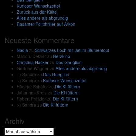
Kurioser Wunschzettel
Zurück aus der Kälte
Alles andere als abgründig
Rasanter Politthriller auf Arkon
Neueste Kommentare
Nadia
zu
Schwarzes Loch mit Jet im Blumentopf
Marion. Detzler
zu
Herzkino
Christina Hacker
zu
Das Ganglion
Gerfried Wagner
zu
Alles andere als abgründig
:-) Sandra
zu
Das Ganglion
:-) Sandra
zu
Kurioser Wunschzettel
Rüdiger Schäfer
zu
Die KI füttern
Johannes Kreis
zu
Die KI füttern
Robert Prätzler
zu
Die KI füttern
:-) Sandra
zu
Die KI füttern
Archiv
Archiv