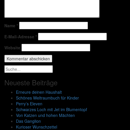
Name
*
E-Mail-Adresse
*
Website
Neueste Beiträge
Erneure deinen Haushalt
Schönes Weltraumbuch für Kinder
Perry’s Eleven
Schwarzes Loch mit Jet im Blumentopf
Von Katzen und hohen Mächten
Das Ganglion
Kurioser Wunschzettel