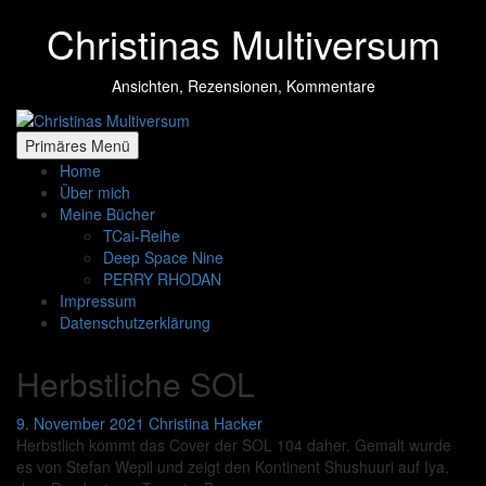
Zum
Christinas Multiversum
Inhalt
springen
Ansichten, Rezensionen, Kommentare
Primäres Menü
Home
Über mich
Meine Bücher
TCai-Reihe
Deep Space Nine
PERRY RHODAN
Impressum
Datenschutzerklärung
Herbstliche SOL
9. November 2021
Christina Hacker
Herbstlich kommt das Cover der SOL 104 daher. Gemalt wurde
es von Stefan Wepil und zeigt den Kontinent Shushuuri auf Iya,