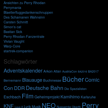
Ansichten zu Perry Rhodan
Perrymania
Blaetterfluggedankenschnuppen
Des Schamanen Wahnsinn
Carsten Schmitt
Simon's cat
Bastian Sick
Perry Rhodan-Fanzentrale
Vivian Vaught
Warp-Core
startrek-companion
Schlagwörter
Adventskalender
Arkon
Atlan
AustriaCon
BA2017
BA2016
Bücher
Comic
Blauauge
Buchmesse
Bernemann
Deutsche Bahn
Con
DDR
Die Spezialisten
Film
Kamihimo
Eschbach
Geheimprojekt
Karlsruhe
Perry
NEO
KNF
Lyrik
Musik
Nussernte
Oberth
Love A