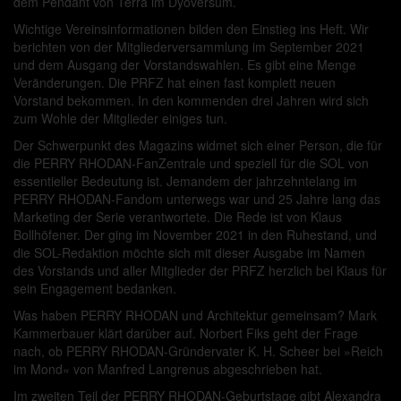
dem Pendant von Terra im Dyoversum.
Wichtige Vereinsinformationen bilden den Einstieg ins Heft. Wir
berichten von der Mitgliederversammlung im September 2021
und dem Ausgang der Vorstandswahlen. Es gibt eine Menge
Veränderungen. Die PRFZ hat einen fast komplett neuen
Vorstand bekommen. In den kommenden drei Jahren wird sich
zum Wohle der Mitglieder einiges tun.
Der Schwerpunkt des Magazins widmet sich einer Person, die für
die PERRY RHODAN-FanZentrale und speziell für die SOL von
essentieller Bedeutung ist. Jemandem der jahrzehntelang im
PERRY RHODAN-Fandom unterwegs war und 25 Jahre lang das
Marketing der Serie verantwortete. Die Rede ist von Klaus
Bollhöfener. Der ging im November 2021 in den Ruhestand, und
die SOL-Redaktion möchte sich mit dieser Ausgabe im Namen
des Vorstands und aller Mitglieder der PRFZ herzlich bei Klaus für
sein Engagement bedanken.
Was haben PERRY RHODAN und Architektur gemeinsam? Mark
Kammerbauer klärt darüber auf. Norbert Fiks geht der Frage
nach, ob PERRY RHODAN-Gründervater K. H. Scheer bei »Reich
im Mond« von Manfred Langrenus abgeschrieben hat.
Im zweiten Teil der PERRY RHODAN-Geburtstage gibt Alexandra