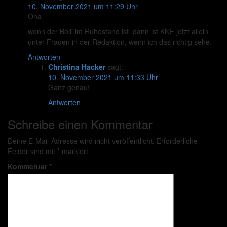
10. November 2021 um 11:29 Uhr
Oha,
wenn der Bolli im Ruhestand ist, dann ist KNF jetzt allein
unter Frauen in der Redaktion, wenn ich das richtig sehe.
Antworten
Christina Hacker
sagt:
10. November 2021 um 11:33 Uhr
Ganz genau!
Antworten
Schreibe einen Kommentar
Deine E-Mail-Adresse wird nicht veröffentlicht.
Erforderliche
Felder sind mit
*
markiert
Kommentar
*