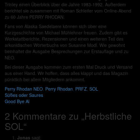
Trinley einen Überblick über die Jahre 1983-1992. Außerdem
berichtet sie zusammen mit Roman Schleifer vom Online-Abend
zu 60 Jahre PERRY RHODAN.
Fans von Alaska Saedelaere können sich über eine
Kurzgeschichte von Michael Mühlehner freuen. Zudem gibt es
Werkstattberichte, Rezensionen und einen weiteren Teil des
arkonidischen Wörterbuchs von Susanne Modl. Wie gewohnt
beinhaltet die Ausgabe Besprechungen zur Erstauflage und zu
NEO.
Bei dieser Ausgabe kommen zum ersten Mal Druck und Versand
aus einer Hand. Wir hoffen, dass alles klappt und das Magazin
pünktlich bei allem Mitgliedern ankommt.
Perry Rhodan
NEO
,
Perry Rhodan
,
PRFZ
,
SOL
Beitragsnavigation
Süßes oder Saures
Good Bye Al
2 Kommentare zu „
Herbstliche
SOL
“
Jonas
sagt: