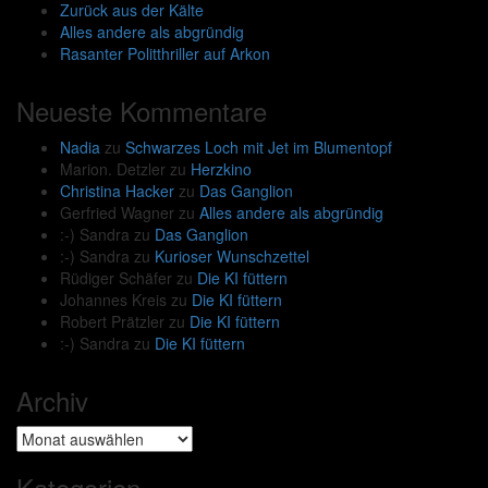
Zurück aus der Kälte
Alles andere als abgründig
Rasanter Politthriller auf Arkon
Neueste Kommentare
Nadia
zu
Schwarzes Loch mit Jet im Blumentopf
Marion. Detzler
zu
Herzkino
Christina Hacker
zu
Das Ganglion
Gerfried Wagner
zu
Alles andere als abgründig
:-) Sandra
zu
Das Ganglion
:-) Sandra
zu
Kurioser Wunschzettel
Rüdiger Schäfer
zu
Die KI füttern
Johannes Kreis
zu
Die KI füttern
Robert Prätzler
zu
Die KI füttern
:-) Sandra
zu
Die KI füttern
Archiv
Archiv
Kategorien