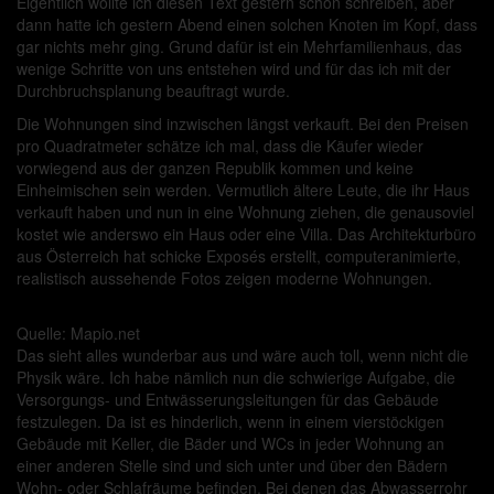
Eigentlich wollte ich diesen Text gestern schon schreiben, aber
dann hatte ich gestern Abend einen solchen Knoten im Kopf, dass
gar nichts mehr ging. Grund dafür ist ein Mehrfamilienhaus, das
wenige Schritte von uns entstehen wird und für das ich mit der
Durchbruchsplanung beauftragt wurde.
Die Wohnungen sind inzwischen längst verkauft. Bei den Preisen
pro Quadratmeter schätze ich mal, dass die Käufer wieder
vorwiegend aus der ganzen Republik kommen und keine
Einheimischen sein werden. Vermutlich ältere Leute, die ihr Haus
verkauft haben und nun in eine Wohnung ziehen, die genausoviel
kostet wie anderswo ein Haus oder eine Villa. Das Architekturbüro
aus Österreich hat schicke Exposés erstellt, computeranimierte,
realistisch aussehende Fotos zeigen moderne Wohnungen.
Quelle: Mapio.net
Das sieht alles wunderbar aus und wäre auch toll, wenn nicht die
Physik wäre. Ich habe nämlich nun die schwierige Aufgabe, die
Versorgungs- und Entwässerungsleitungen für das Gebäude
festzulegen. Da ist es hinderlich, wenn in einem vierstöckigen
Gebäude mit Keller, die Bäder und WCs in jeder Wohnung an
einer anderen Stelle sind und sich unter und über den Bädern
Wohn- oder Schlafräume befinden. Bei denen das Abwasserrohr