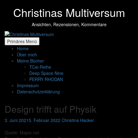
Zum
Christinas Multiversum
Inhalt
springen
Ansichten, Rezensionen, Kommentare
Primäres Menü
Home
Über mich
Meine Bücher
TCai-Reihe
Deep Space Nine
PERRY RHODAN
Impressum
Datenschutzerklärung
Design trifft auf Physik
3. Juni 2021
5. Februar 2022
Christina Hacker
Quelle: Mapio.net