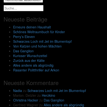
Neueste Beiträge
Erneure deinen Haushalt
Schönes Weltraumbuch für Kinder
Perry’s Eleven
Schwarzes Loch mit Jet im Blumentopf
Von Katzen und hohen Mächten
Das Ganglion
Kurioser Wunschzettel
Zurück aus der Kälte
Alles andere als abgründig
Rasanter Politthriller auf Arkon
Neueste Kommentare
Nadia
zu
Schwarzes Loch mit Jet im Blumentopf
Marion. Detzler
zu
Herzkino
Christina Hacker
zu
Das Ganglion
Gerfried Wagner
zu
Alles andere als abgründig