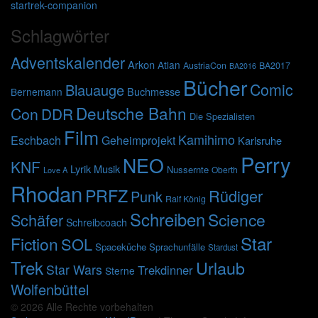
startrek-companion
Schlagwörter
Adventskalender
Arkon
Atlan
AustriaCon
BA2017
BA2016
Bücher
Comic
Blauauge
Buchmesse
Bernemann
Deutsche Bahn
Con
DDR
Die Spezialisten
Film
Kamihimo
Eschbach
Geheimprojekt
Karlsruhe
Perry
NEO
KNF
Lyrik
Musik
Nussernte
Oberth
Love A
Rhodan
PRFZ
Rüdiger
Punk
Ralf König
Schreiben
Science
Schäfer
Schreibcoach
Star
Fiction
SOL
Spaceküche
Sprachunfälle
Stardust
Trek
Urlaub
Star Wars
Trekdinner
Sterne
Wolfenbüttel
© 2026 Alle Rechte vorbehalten