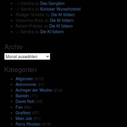
:-) Sandra
zu
Das Ganglion
:-) Sandra
zu
Kurioser Wunschzettel
Rüdiger Schäfer
zu
Die KI füttern
Johannes Kreis
zu
Die KI füttern
Robert Prätzler
zu
Die KI füttern
:-) Sandra
zu
Die KI füttern
Archiv
Archiv
Kategorien
Allgemein
(919)
Astronomie
(21)
Aufreger der Woche
(214)
Basteln
(71)
David Rott
(39)
Fun
(84)
Grafiken
(57)
Mein Job
(51)
Perry Rhodan
(616)