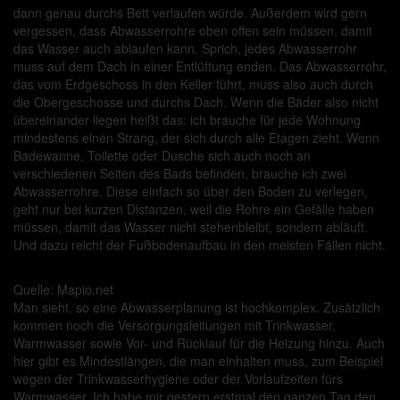
dann genau durchs Bett verlaufen würde. Außerdem wird gern
vergessen, dass Abwasserrohre oben offen sein müssen, damit
das Wasser auch ablaufen kann. Sprich, jedes Abwasserrohr
muss auf dem Dach in einer Entlüftung enden. Das Abwasserrohr,
das vom Erdgeschoss in den Keller führt, muss also auch durch
die Obergeschosse und durchs Dach. Wenn die Bäder also nicht
übereinander liegen heißt das: ich brauche für jede Wohnung
mindestens einen Strang, der sich durch alle Etagen zieht. Wenn
Badewanne, Toilette oder Dusche sich auch noch an
verschiedenen Seiten des Bads befinden, brauche ich zwei
Abwasserrohre. Diese einfach so über den Boden zu verlegen,
geht nur bei kurzen Distanzen, weil die Rohre ein Gefälle haben
müssen, damit das Wasser nicht stehenbleibt, sondern abläuft.
Und dazu reicht der Fußbodenaufbau in den meisten Fällen nicht.
Quelle: Mapio.net
Man sieht, so eine Abwasserplanung ist hochkomplex. Zusätzlich
kommen noch die Versorgungsleitungen mit Trinkwasser,
Warmwasser sowie Vor- und Rücklauf für die Heizung hinzu. Auch
hier gibt es Mindestlängen, die man einhalten muss, zum Beispiel
wegen der Trinkwasserhygiene oder der Vorlaufzeiten fürs
Warmwasser. Ich habe mir gestern erstmal den ganzen Tag den