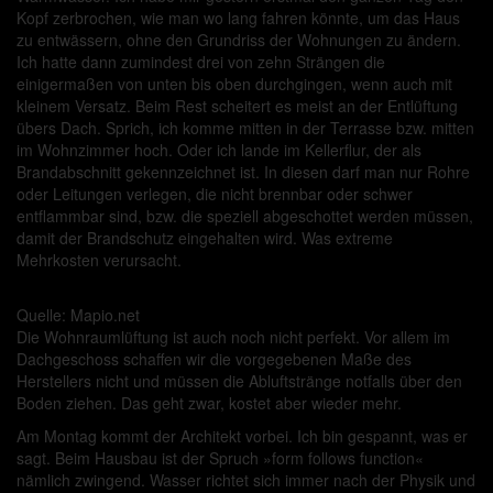
Kopf zerbrochen, wie man wo lang fahren könnte, um das Haus
zu entwässern, ohne den Grundriss der Wohnungen zu ändern.
Ich hatte dann zumindest drei von zehn Strängen die
einigermaßen von unten bis oben durchgingen, wenn auch mit
kleinem Versatz. Beim Rest scheitert es meist an der Entlüftung
übers Dach. Sprich, ich komme mitten in der Terrasse bzw. mitten
im Wohnzimmer hoch. Oder ich lande im Kellerflur, der als
Brandabschnitt gekennzeichnet ist. In diesen darf man nur Rohre
oder Leitungen verlegen, die nicht brennbar oder schwer
entflammbar sind, bzw. die speziell abgeschottet werden müssen,
damit der Brandschutz eingehalten wird. Was extreme
Mehrkosten verursacht.
Quelle: Mapio.net
Die Wohnraumlüftung ist auch noch nicht perfekt. Vor allem im
Dachgeschoss schaffen wir die vorgegebenen Maße des
Herstellers nicht und müssen die Abluftstränge notfalls über den
Boden ziehen. Das geht zwar, kostet aber wieder mehr.
Am Montag kommt der Architekt vorbei. Ich bin gespannt, was er
sagt. Beim Hausbau ist der Spruch »form follows function«
nämlich zwingend. Wasser richtet sich immer nach der Physik und